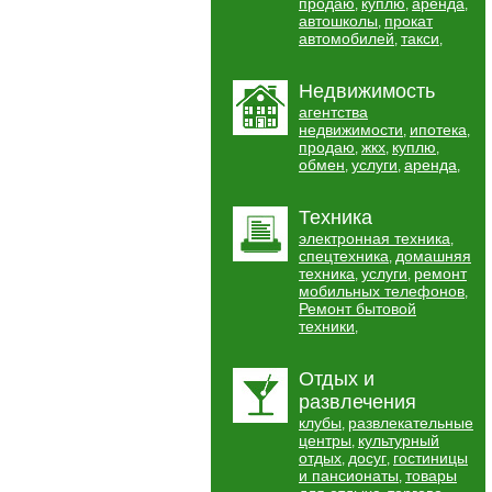
продаю
куплю
аренда
,
,
,
автошколы
прокат
,
автомобилей
такси
,
,
Недвижимость
агентства
недвижимости
ипотека
,
,
продаю
жкх
куплю
,
,
,
обмен
услуги
аренда
,
,
,
Техника
электронная техника
,
спецтехника
домашняя
,
техника
услуги
ремонт
,
,
мобильных телефонов
,
Ремонт бытовой
техники
,
Отдых и
развлечения
клубы
развлекательные
,
центры
культурный
,
отдых
досуг
гостиницы
,
,
и пансионаты
товары
,