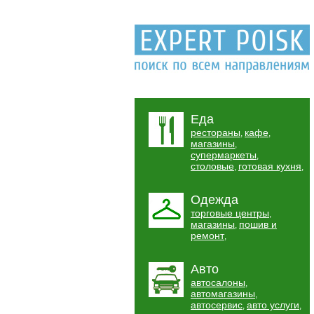
Еда
рестораны
кафе
,
,
магазины
,
супермаркеты
,
столовые
готовая кухня
,
,
Одежда
торговые центры
,
магазины
пошив и
,
ремонт
,
Авто
автосалоны
,
автомагазины
,
автосервис
авто услуги
,
,