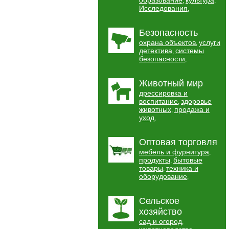
образование
культура
,
,
Исследования
,
Безопасность
охрана объектов
услуги
,
детектива
системы
,
безопасности
,
Животный мир
дрессировка и
воспитание
здоровье
,
животных
продажа и
,
уход
,
Оптовая торговля
мебель и фурнитура
,
продукты
бытовые
,
товары
техника и
,
оборудование
,
Сельское
хозяйство
сад и огород
,