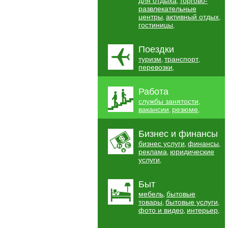
для отдыха
торгово-
,
развлекательные
центры
активный отдых
,
,
гостиницы
,
Поездки
туризм
транспорт
,
,
перевозки
,
Работа
службы занятости
,
вакансии
резюме
,
,
Бизнес и финансы
бизнес услуги
финансы
,
,
реклама
юридические
,
услуги
,
Быт
мебель
бытовые
,
товары
бытовые услуги
,
,
фото и видео
интерьер
,
,