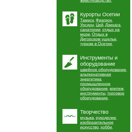
животноводство
,
Курорты Осетии
Тамиск
Фиагдон
,
,
Урсдон
Цей
Дзинага
,
,
,
санатории
отдых на
,
море
Отдых в
,
Дигорском ущелье
,
туризм в Осетии
,
Инструменты и
оборудование
швейное оборудование
,
альтернативная
энергетика
,
промышленное
оборудование
крепеж
,
,
инструменты
торговое
,
оборудование
,
Творчество
музыка
рукоделие
,
,
изобразительное
искусство
хобби
,
,