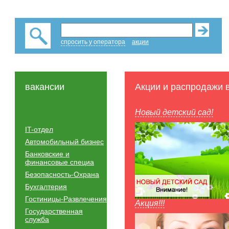
спросить у оператора
акции
вакансии
Акции и распродажи 
Новый детский сад!
IT-отдел
Автомобильный бизнес
Банковские и
финансовые специа
Безопасность-Охрана
Бухгалтерия
Гостиницы-Развлечения
Акция!!!
Государственная
служба