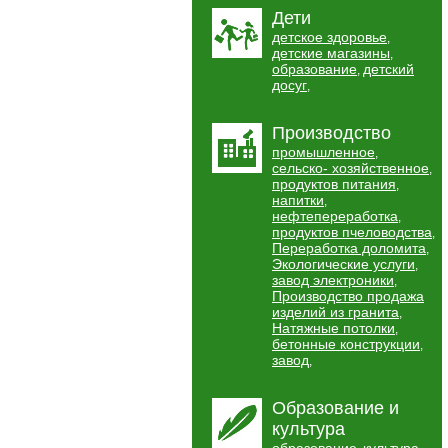
Дети
детское здоровье
,
детские магазины
,
образование
детский
,
досуг
,
Производство
промышленное
,
сельско- хозяйственное
,
продуктов питания
,
напитки
,
нефтепереработка
,
продуктов пчеловодства
,
Переработка доломита
,
Экологические услуги
,
завод электроники
,
Производство продажа
изделий из гранита
,
Натяжные потолки
,
бетонные конструкции
,
завод
,
Образование и
культура