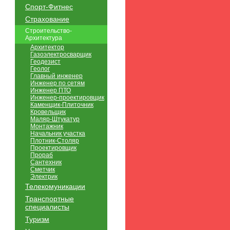
Спорт-Фитнес
Страхование
Строительство-
Архитектура
Архитектор
Газоэлектросварщик
Геодезист
Геолог
Главный инженер
Инженер по сетям
Инженер ПТО
Инженер-проектировщик
Каменщик-Плиточник
Кровельщик
Маляр-Штукатур
Монтажник
Начальник участка
Плотник-Столяр
Проектировщик
Прораб
Сантехник
Сметчик
Электрик
Телекомуникации
Транспортные
специалисты
Туризм