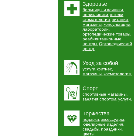
Здоровье
больницы и клиники
,
поликлиники
аптеки
,
,
стоматологии
питание
,
,
магазины
консультации
,
,
лаборатории
,
ортопедические товары
,
реабилитационные
центры
Ортопедический
,
центр
,
Уход за собой
услуги
фитнес
,
,
магазины
косметология
,
,
Спорт
спортивные магазины
,
занятия спортом
услуги
,
,
Торжества
подарки
аксессуары
,
,
ювелирные изделия
,
свадьбы
праздники
,
,
цветы
,