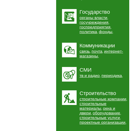
Государство
органы власти
,
госучреждения
,
госпредприятия
,
политика
фонды
,
,
Коммуникации
связь
почта
интернет-
,
,
магазины
,
СМИ
тв и радио
периодика
,
,
Строительство
строительные компании
,
строительные
материалы
окна и
,
двери
оборудование
,
,
строительные услуги
,
проектные организации
,