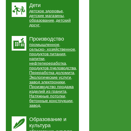
Дети
детское здоровье
,
детские магазины
,
образование
детский
,
досуг
,
Производство
промышленное
,
сельско- хозяйственное
,
продуктов питания
,
напитки
,
нефтепереработка
,
продуктов пчеловодства
,
Переработка доломита
,
Экологические услуги
,
завод электроники
,
Производство продажа
изделий из гранита
,
Натяжные потолки
,
бетонные конструкции
,
завод
,
Образование и
культура