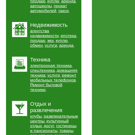
продаю
куплю
аренда
,
,
,
автошколы
прокат
,
автомобилей
такси
,
,
Недвижимость
агентства
недвижимости
ипотека
,
,
продаю
жкх
куплю
,
,
,
обмен
услуги
аренда
,
,
,
Техника
электронная техника
,
спецтехника
домашняя
,
техника
услуги
ремонт
,
,
мобильных телефонов
,
Ремонт бытовой
техники
,
Отдых и
развлечения
клубы
развлекательные
,
центры
культурный
,
отдых
досуг
гостиницы
,
,
и пансионаты
товары
,