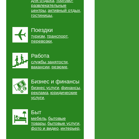
для отдыха
торгово-
,
развлекательные
центры
активный отдых
,
,
гостиницы
,
Поездки
туризм
транспорт
,
,
перевозки
,
Работа
службы занятости
,
вакансии
резюме
,
,
Бизнес и финансы
бизнес услуги
финансы
,
,
реклама
юридические
,
услуги
,
Быт
мебель
бытовые
,
товары
бытовые услуги
,
,
фото и видео
интерьер
,
,