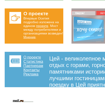
О проекте
Карта скидок!
лет
Впервые Осетия
подробно изложена на
едином
проекте
. Мост
между потребителями и
организациями возведен!
Мнение
.
О проекте
Цей - великолепное 
Статистика
отдых с горами, гор
Партнерам
Контакты
памятниками истории
Реклама
лучшими гостиницами
поездку в Цей прият
портале во Владикав
информация о гостини
Во Владикавказе не 