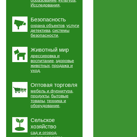
образование
культура
,
,
Исследования
,
Безопасность
охрана объектов
услуги
,
детектива
системы
,
безопасности
,
Животный мир
дрессировка и
воспитание
здоровье
,
животных
продажа и
,
уход
,
Оптовая торговля
мебель и фурнитура
,
продукты
бытовые
,
товары
техника и
,
оборудование
,
Сельское
хозяйство
сад и огород
,