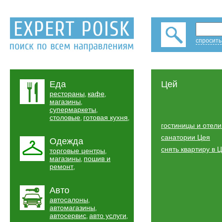
спросить
Еда
Цей
рестораны
кафе
,
,
магазины
,
супермаркеты
,
столовые
готовая кухня
,
,
гостиницы и отел
санатории Цея
Одежда
снять квартиру в 
торговые центры
,
магазины
пошив и
,
ремонт
,
Авто
автосалоны
,
автомагазины
,
автосервис
авто услуги
,
,