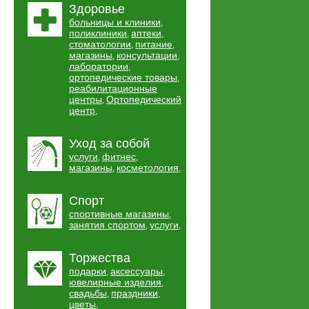
Здоровье
больницы и клиники
,
поликлиники
аптеки
,
,
стоматологии
питание
,
,
магазины
консультации
,
,
лаборатории
,
ортопедические товары
,
реабилитационные
центры
Ортопедический
,
центр
,
Уход за собой
услуги
фитнес
,
,
магазины
косметология
,
,
Спорт
спортивные магазины
,
занятия спортом
услуги
,
,
Торжества
подарки
аксессуары
,
,
ювелирные изделия
,
свадьбы
праздники
,
,
цветы
,