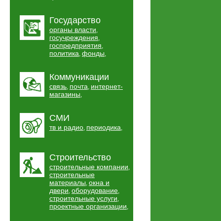
Государство
органы власти
,
госучреждения
,
госпредприятия
,
политика
фонды
,
,
Коммуникации
связь
почта
интернет-
,
,
магазины
,
СМИ
тв и радио
периодика
,
,
Строительство
строительные компании
,
строительные
материалы
окна и
,
двери
оборудование
,
,
строительные услуги
,
проектные организации
,