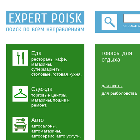
спросить
Еда
товары для
рестораны
кафе
отдыха
,
,
магазины
,
супермаркеты
,
столовые
готовая кухня
,
,
для охоты
Одежда
для рыболовства
торговые центры
,
магазины
пошив и
,
ремонт
,
Авто
автосалоны
,
автомагазины
,
автосервис
авто услуги
,
,