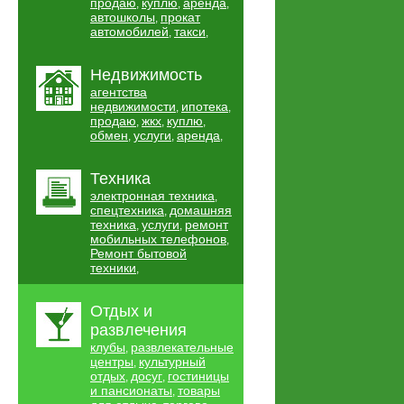
продаю
куплю
аренда
,
,
,
автошколы
прокат
,
автомобилей
такси
,
,
Недвижимость
агентства
недвижимости
ипотека
,
,
продаю
жкх
куплю
,
,
,
обмен
услуги
аренда
,
,
,
Техника
электронная техника
,
спецтехника
домашняя
,
техника
услуги
ремонт
,
,
мобильных телефонов
,
Ремонт бытовой
техники
,
Отдых и
развлечения
клубы
развлекательные
,
центры
культурный
,
отдых
досуг
гостиницы
,
,
и пансионаты
товары
,