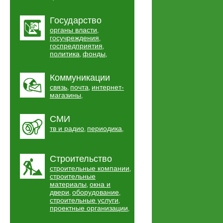
Государство
органы власти
,
госучреждения
,
госпредприятия
,
политика
фонды
,
,
Коммуникации
связь
почта
интернет-
,
,
магазины
,
СМИ
тв и радио
периодика
,
,
Строительство
строительные компании
,
строительные
материалы
окна и
,
двери
оборудование
,
,
строительные услуги
,
проектные организации
,