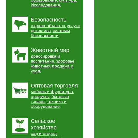
образование
культура
,
,
Исследования
,
Безопасность
охрана объектов
услуги
,
детектива
системы
,
безопасности
,
Животный мир
дрессировка и
воспитание
здоровье
,
животных
продажа и
,
уход
,
Оптовая торговля
мебель и фурнитура
,
продукты
бытовые
,
товары
техника и
,
оборудование
,
Сельское
хозяйство
сад и огород
,