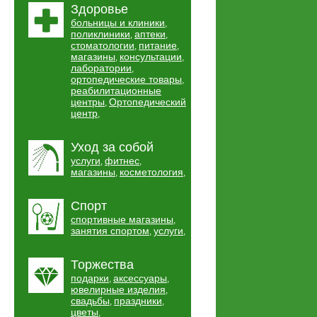
Здоровье
больницы и клиники
,
поликлиники
аптеки
,
,
стоматологии
питание
,
,
магазины
консультации
,
,
лаборатории
,
ортопедические товары
,
реабилитационные
центры
Ортопедический
,
центр
,
Уход за собой
услуги
фитнес
,
,
магазины
косметология
,
,
Спорт
спортивные магазины
,
занятия спортом
услуги
,
,
Торжества
подарки
аксессуары
,
,
ювелирные изделия
,
свадьбы
праздники
,
,
цветы
,