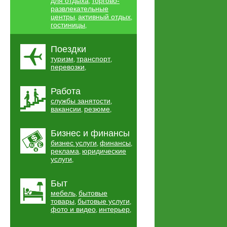
для отдыха
торгово-
,
развлекательные
центры
активный отдых
,
,
гостиницы
,
Поездки
туризм
транспорт
,
,
перевозки
,
Работа
службы занятости
,
вакансии
резюме
,
,
Бизнес и финансы
бизнес услуги
финансы
,
,
реклама
юридические
,
услуги
,
Быт
мебель
бытовые
,
товары
бытовые услуги
,
,
фото и видео
интерьер
,
,