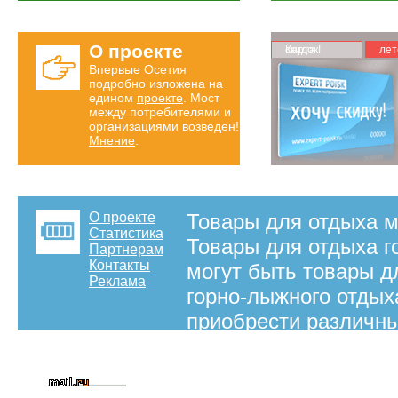
О проекте
Карта скидок!
лет
Впервые Осетия
подробно изложена на
едином
проекте
. Мост
между потребителями и
организациями возведен!
Мнение
.
О проекте
Товары для отдыха м
Статистика
Товары для отдыха г
Партнерам
Контакты
могут быть товары д
Реклама
горно-лыжного отдых
приобрести различны
представлены в данн
на правах рекламы