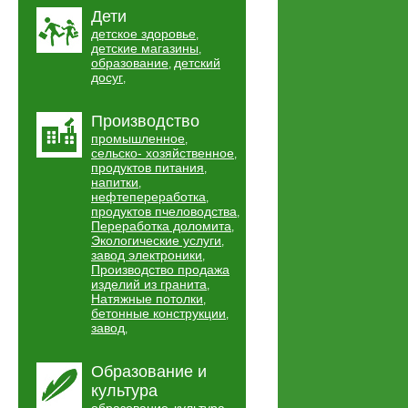
Дети
детское здоровье
,
детские магазины
,
образование
детский
,
досуг
,
Производство
промышленное
,
сельско- хозяйственное
,
продуктов питания
,
напитки
,
нефтепереработка
,
продуктов пчеловодства
,
Переработка доломита
,
Экологические услуги
,
завод электроники
,
Производство продажа
изделий из гранита
,
Натяжные потолки
,
бетонные конструкции
,
завод
,
Образование и
культура