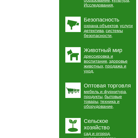
образование
культура
,
,
Исследования
,
Безопасность
охрана объектов
услуги
,
детектива
системы
,
безопасности
,
Животный мир
дрессировка и
воспитание
здоровье
,
животных
продажа и
,
уход
,
Оптовая торговля
мебель и фурнитура
,
продукты
бытовые
,
товары
техника и
,
оборудование
,
Сельское
хозяйство
сад и огород
,