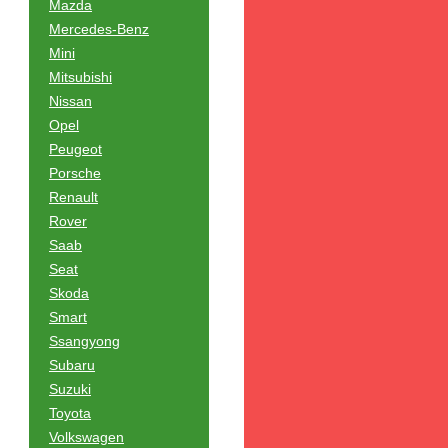
Mazda
Mercedes-Benz
Mini
Mitsubishi
Nissan
Opel
Peugeot
Porsche
Renault
Rover
Saab
Seat
Skoda
Smart
Ssangyong
Subaru
Suzuki
Toyota
Volkswagen