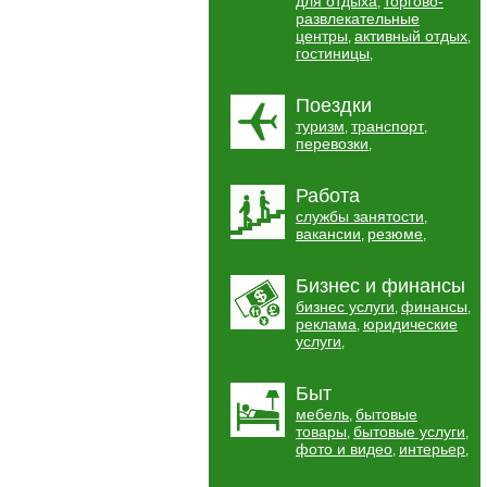
для отдыха
торгово-
,
развлекательные
центры
активный отдых
,
,
гостиницы
,
Поездки
туризм
транспорт
,
,
перевозки
,
Работа
службы занятости
,
вакансии
резюме
,
,
Бизнес и финансы
бизнес услуги
финансы
,
,
реклама
юридические
,
услуги
,
Быт
мебель
бытовые
,
товары
бытовые услуги
,
,
фото и видео
интерьер
,
,