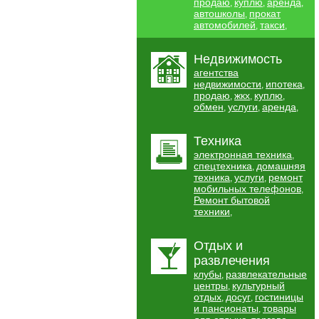
продаю
куплю
аренда
,
,
,
автошколы
прокат
,
автомобилей
такси
,
,
Недвижимость
агентства
недвижимости
ипотека
,
,
продаю
жкх
куплю
,
,
,
обмен
услуги
аренда
,
,
,
Техника
электронная техника
,
спецтехника
домашняя
,
техника
услуги
ремонт
,
,
мобильных телефонов
,
Ремонт бытовой
техники
,
Отдых и
развлечения
клубы
развлекательные
,
центры
культурный
,
отдых
досуг
гостиницы
,
,
и пансионаты
товары
,