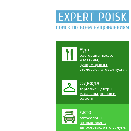
Еда
рестораны
кафе
,
,
магазины
,
супермаркеты
,
столовые
готовая кухня
,
,
Одежда
торговые центры
,
магазины
пошив и
,
ремонт
,
Авто
автосалоны
,
автомагазины
,
автосервис
авто услуги
,
,