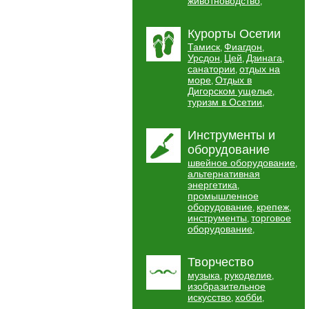
животноводство
,
Курорты Осетии
Тамиск
Фиагдон
,
,
Урсдон
Цей
Дзинага
,
,
,
санатории
отдых на
,
море
Отдых в
,
Дигорском ущелье
,
туризм в Осетии
,
Инструменты и
оборудование
швейное оборудование
,
альтернативная
энергетика
,
промышленное
оборудование
крепеж
,
,
инструменты
торговое
,
оборудование
,
Творчество
музыка
рукоделие
,
,
изобразительное
искусство
хобби
,
,