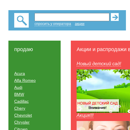
спросить у оператора
акции
продаю
Акции и распродажи 
Новый детский сад!
Acura
Alfa Romeo
Audi
BMW
Cadillac
Chery
Chevrolet
Акция!!!
Chrysler
Citroen