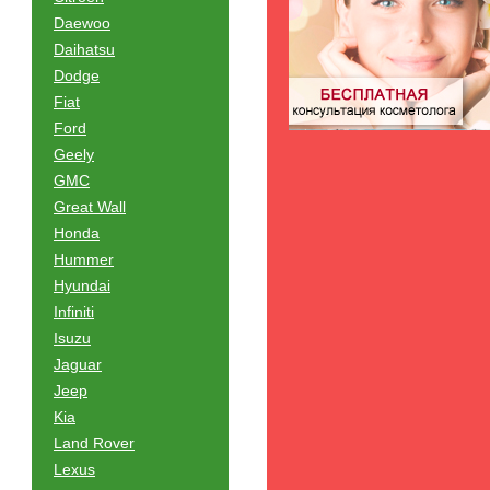
Daewoo
Daihatsu
Dodge
Fiat
Ford
Geely
GMC
Great Wall
Honda
Hummer
Hyundai
Infiniti
Isuzu
Jaguar
Jeep
Kia
Land Rover
Lexus