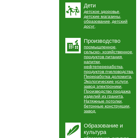
Дети
детское здоровье
,
детские магазины
,
образование
детский
,
досуг
,
Производство
промышленное
,
сельско- хозяйственное
,
продуктов питания
,
напитки
,
нефтепереработка
,
продуктов пчеловодства
,
Переработка доломита
,
Экологические услуги
,
завод электроники
,
Производство продажа
изделий из гранита
,
Натяжные потолки
,
бетонные конструкции
,
завод
,
Образование и
культура