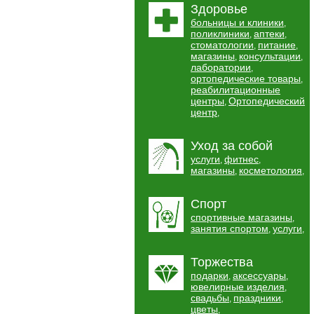
Здоровье
больницы и клиники
,
поликлиники
аптеки
,
,
стоматологии
питание
,
,
магазины
консультации
,
,
лаборатории
,
ортопедические товары
,
реабилитационные
центры
Ортопедический
,
центр
,
Уход за собой
услуги
фитнес
,
,
магазины
косметология
,
,
Спорт
спортивные магазины
,
занятия спортом
услуги
,
,
Торжества
подарки
аксессуары
,
,
ювелирные изделия
,
свадьбы
праздники
,
,
цветы
,