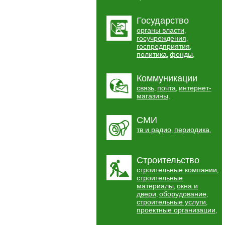
Государство
органы власти
,
госучреждения
,
госпредприятия
,
политика
фонды
,
,
Коммуникации
связь
почта
интернет-
,
,
магазины
,
СМИ
тв и радио
периодика
,
,
Строительство
строительные компании
,
строительные
материалы
окна и
,
двери
оборудование
,
,
строительные услуги
,
проектные организации
,