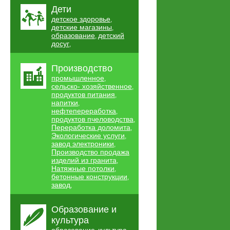
Дети
детское здоровье
,
детские магазины
,
образование
детский
,
досуг
,
Производство
промышленное
,
сельско- хозяйственное
,
продуктов питания
,
напитки
,
нефтепереработка
,
продуктов пчеловодства
,
Переработка доломита
,
Экологические услуги
,
завод электроники
,
Производство продажа
изделий из гранита
,
Натяжные потолки
,
бетонные конструкции
,
завод
,
Образование и
культура