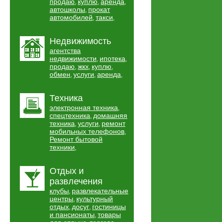
продаю
куплю
аренда
,
,
,
автошколы
прокат
,
автомобилей
такси
,
,
Недвижимость
агентства
недвижимости
ипотека
,
,
продаю
жкх
куплю
,
,
,
обмен
услуги
аренда
,
,
,
Техника
электронная техника
,
спецтехника
домашняя
,
техника
услуги
ремонт
,
,
мобильных телефонов
,
Ремонт бытовой
техники
,
Отдых и
развлечения
клубы
развлекательные
,
центры
культурный
,
отдых
досуг
гостиницы
,
,
и пансионаты
товары
,