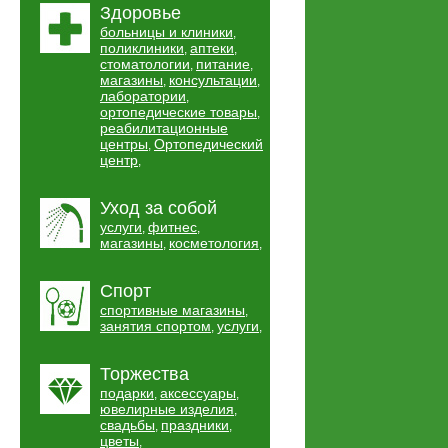
Здоровье
больницы и клиники
,
поликлиники
аптеки
,
,
стоматологии
питание
,
,
магазины
консультации
,
,
лаборатории
,
ортопедические товары
,
реабилитационные
центры
Ортопедический
,
центр
,
Уход за собой
услуги
фитнес
,
,
магазины
косметология
,
,
Спорт
спортивные магазины
,
занятия спортом
услуги
,
,
Торжества
подарки
аксессуары
,
,
ювелирные изделия
,
свадьбы
праздники
,
,
цветы
,