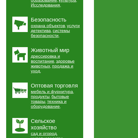
образование
культура
,
,
Исследования
,
Безопасность
охрана объектов
услуги
,
детектива
системы
,
безопасности
,
Животный мир
дрессировка и
воспитание
здоровье
,
животных
продажа и
,
уход
,
Оптовая торговля
мебель и фурнитура
,
продукты
бытовые
,
товары
техника и
,
оборудование
,
Сельское
хозяйство
сад и огород
,