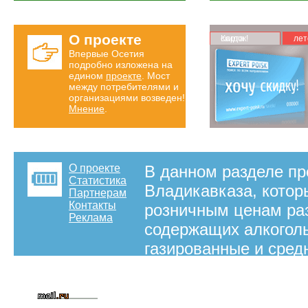
О проекте
Карта скидок!
лет
Впервые Осетия
подробно изложена на
едином
проекте
. Мост
между потребителями и
организациями возведен!
Мнение
.
О проекте
В данном разделе пр
Статистика
Владикавказа, котор
Партнерам
Контакты
розничным ценам раз
Реклама
содержащих алкоголь
газированные и сред
а также алкогольную
вашего удобства еще
минеральная вода, п