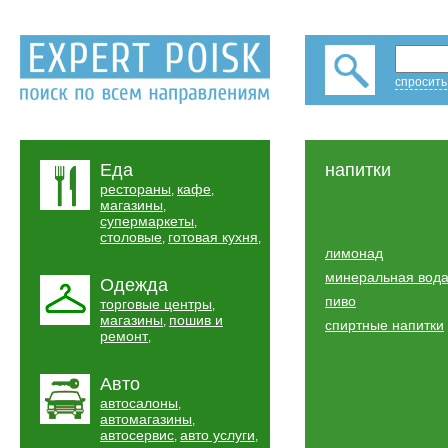
спросить
Еда
напитки
рестораны
кафе
,
,
магазины
,
супермаркеты
,
столовые
готовая кухня
,
,
лимонад
минеральная вод
Одежда
пиво
торговые центры
,
магазины
пошив и
,
спиртные напитки
ремонт
,
Авто
автосалоны
,
автомагазины
,
автосервис
авто услуги
,
,