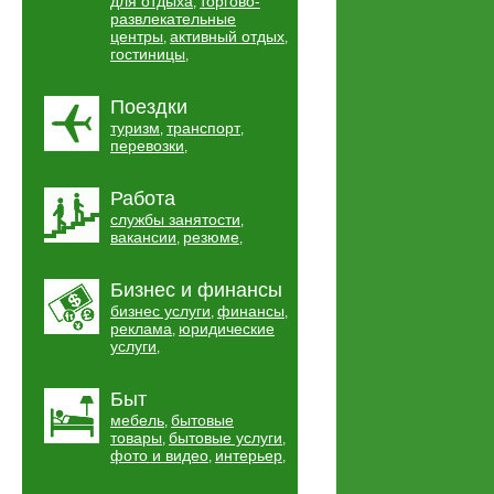
для отдыха
торгово-
,
развлекательные
центры
активный отдых
,
,
гостиницы
,
Поездки
туризм
транспорт
,
,
перевозки
,
Работа
службы занятости
,
вакансии
резюме
,
,
Бизнес и финансы
бизнес услуги
финансы
,
,
реклама
юридические
,
услуги
,
Быт
мебель
бытовые
,
товары
бытовые услуги
,
,
фото и видео
интерьер
,
,