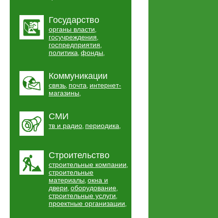
Государство
органы власти
,
госучреждения
,
госпредприятия
,
политика
фонды
,
,
Коммуникации
связь
почта
интернет-
,
,
магазины
,
СМИ
тв и радио
периодика
,
,
Строительство
строительные компании
,
строительные
материалы
окна и
,
двери
оборудование
,
,
строительные услуги
,
проектные организации
,