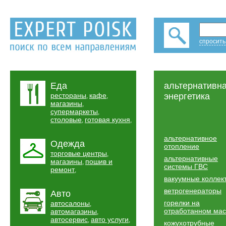
спросить
Еда
альтернативн
рестораны
кафе
энергетика
,
,
магазины
,
супермаркеты
,
столовые
готовая кухня
,
,
альтернативное
Одежда
отопление
торговые центры
,
альтернативные
магазины
пошив и
,
системы ГВС
ремонт
,
вакуумные коллек
ветрогенераторы
Авто
горелки на
автосалоны
,
отработанном ма
автомагазины
,
автосервис
авто услуги
,
,
кожухотрубные