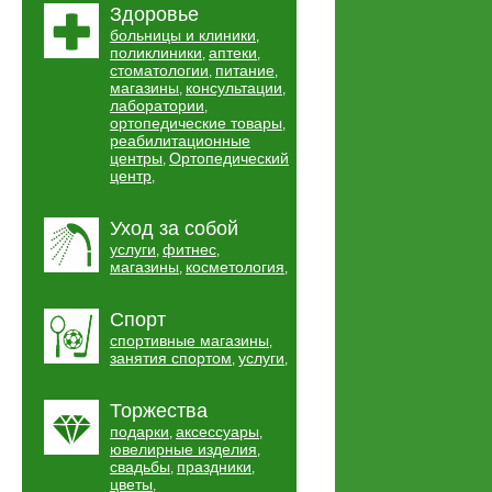
Здоровье
больницы и клиники
,
поликлиники
аптеки
,
,
стоматологии
питание
,
,
магазины
консультации
,
,
лаборатории
,
ортопедические товары
,
реабилитационные
центры
Ортопедический
,
центр
,
Уход за собой
услуги
фитнес
,
,
магазины
косметология
,
,
Спорт
спортивные магазины
,
занятия спортом
услуги
,
,
Торжества
подарки
аксессуары
,
,
ювелирные изделия
,
свадьбы
праздники
,
,
цветы
,