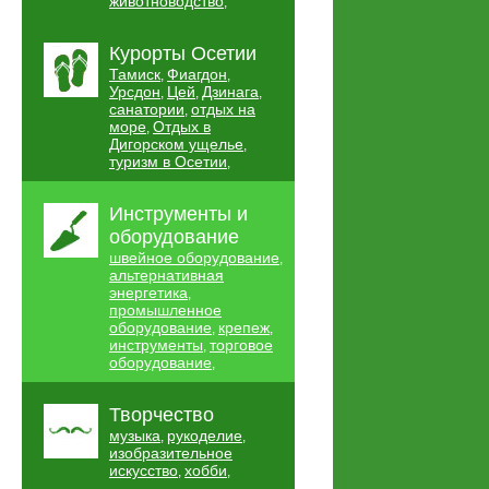
животноводство
,
Курорты Осетии
Тамиск
Фиагдон
,
,
Урсдон
Цей
Дзинага
,
,
,
санатории
отдых на
,
море
Отдых в
,
Дигорском ущелье
,
туризм в Осетии
,
Инструменты и
оборудование
швейное оборудование
,
альтернативная
энергетика
,
промышленное
оборудование
крепеж
,
,
инструменты
торговое
,
оборудование
,
Творчество
музыка
рукоделие
,
,
изобразительное
искусство
хобби
,
,