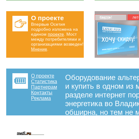
О проекте
Карта скидок!
лет
Впервые Осетия
подробно изложена на
едином
проекте
. Мост
между потребителями и
организациями возведен!
Мнение
.
О проекте
Оборудование альтер
Статистика
и купить в одном из 
Партнерам
Контакты
разделе интернет по
Реклама
энергетика во Влади
обширна, но тем не 
что такое альтернати
оборудование для вы
пожаловать в справо