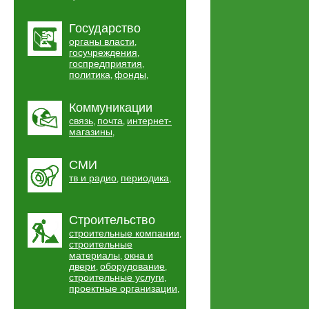
Государство
органы власти
,
госучреждения
,
госпредприятия
,
политика
фонды
,
,
Коммуникации
связь
почта
интернет-
,
,
магазины
,
СМИ
тв и радио
периодика
,
,
Строительство
строительные компании
,
строительные
материалы
окна и
,
двери
оборудование
,
,
строительные услуги
,
проектные организации
,