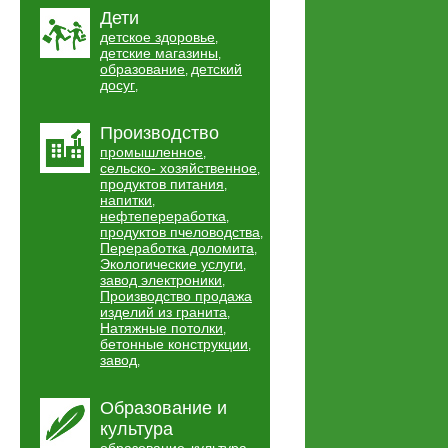
Дети
детское здоровье
,
детские магазины
,
образование
детский
,
досуг
,
Производство
промышленное
,
сельско- хозяйственное
,
продуктов питания
,
напитки
,
нефтепереработка
,
продуктов пчеловодства
,
Переработка доломита
,
Экологические услуги
,
завод электроники
,
Производство продажа
изделий из гранита
,
Натяжные потолки
,
бетонные конструкции
,
завод
,
Образование и
культура