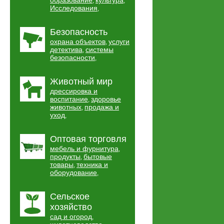
образование
культура
,
,
Исследования
,
Безопасность
охрана объектов
услуги
,
детектива
системы
,
безопасности
,
Животный мир
дрессировка и
воспитание
здоровье
,
животных
продажа и
,
уход
,
Оптовая торговля
мебель и фурнитура
,
продукты
бытовые
,
товары
техника и
,
оборудование
,
Сельское
хозяйство
сад и огород
,