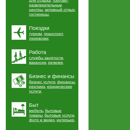
для отдыха
торгово-
,
развлекательные
центры
активный отдых
,
,
гостиницы
,
Поездки
туризм
транспорт
,
,
перевозки
,
Работа
службы занятости
,
вакансии
резюме
,
,
Бизнес и финансы
бизнес услуги
финансы
,
,
реклама
юридические
,
услуги
,
Быт
мебель
бытовые
,
товары
бытовые услуги
,
,
фото и видео
интерьер
,
,