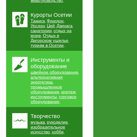
животноводство
,
Курорты Осетии
Тамиск
Фиагдон
,
,
Урсдон
Цей
Дзинага
,
,
,
санатории
отдых на
,
море
Отдых в
,
Дигорском ущелье
,
туризм в Осетии
,
Инструменты и
оборудование
швейное оборудование
,
альтернативная
энергетика
,
промышленное
оборудование
крепеж
,
,
инструменты
торговое
,
оборудование
,
Творчество
музыка
рукоделие
,
,
изобразительное
искусство
хобби
,
,