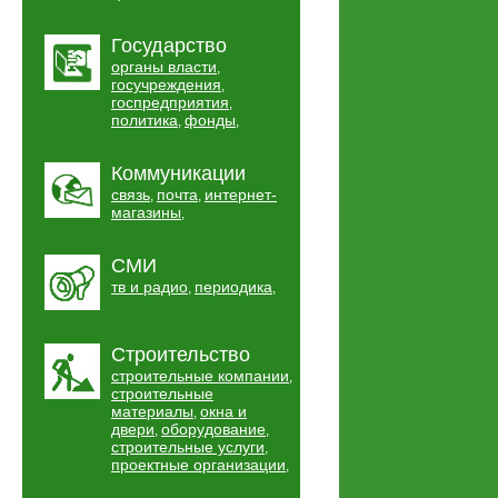
Государство
органы власти
,
госучреждения
,
госпредприятия
,
политика
фонды
,
,
Коммуникации
связь
почта
интернет-
,
,
магазины
,
СМИ
тв и радио
периодика
,
,
Строительство
строительные компании
,
строительные
материалы
окна и
,
двери
оборудование
,
,
строительные услуги
,
проектные организации
,