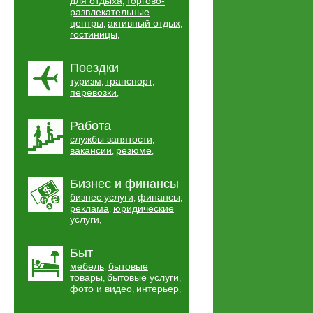
для отдыха
торгово-
,
развлекательные
центры
активный отдых
,
,
гостиницы
,
Поездки
туризм
транспорт
,
,
перевозки
,
Работа
службы занятости
,
вакансии
резюме
,
,
Бизнес и финансы
бизнес услуги
финансы
,
,
реклама
юридические
,
услуги
,
Быт
мебель
бытовые
,
товары
бытовые услуги
,
,
фото и видео
интерьер
,
,