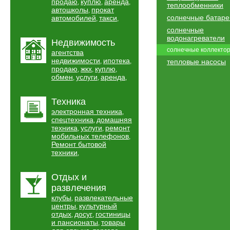
продаю
куплю
аренда
,
,
,
теплообменники
автошколы
прокат
,
солнечные батаре
автомобилей
такси
,
,
солнечные
водонагреватели
Недвижимость
солнечные коллекто
агентства
недвижимости
ипотека
,
,
тепловые насосы
продаю
жкх
куплю
,
,
,
обмен
услуги
аренда
,
,
,
Техника
электронная техника
,
спецтехника
домашняя
,
техника
услуги
ремонт
,
,
мобильных телефонов
,
Ремонт бытовой
техники
,
Отдых и
развлечения
клубы
развлекательные
,
центры
культурный
,
отдых
досуг
гостиницы
,
,
и пансионаты
товары
,