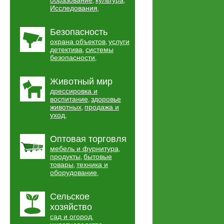
образование
культура
,
,
Исследования
,
Безопасность
охрана объектов
услуги
,
детектива
системы
,
безопасности
,
Животный мир
дрессировка и
воспитание
здоровье
,
животных
продажа и
,
уход
,
Оптовая торговля
мебель и фурнитура
,
продукты
бытовые
,
товары
техника и
,
оборудование
,
Сельское
хозяйство
сад и огород
,