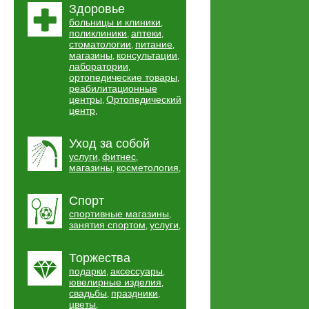
Здоровье
больницы и клиники
,
поликлиники
аптеки
,
,
стоматологии
питание
,
,
магазины
консультации
,
,
лаборатории
,
ортопедические товары
,
реабилитационные
центры
Ортопедический
,
центр
,
Уход за собой
услуги
фитнес
,
,
магазины
косметология
,
,
Спорт
спортивные магазины
,
занятия спортом
услуги
,
,
Торжества
подарки
аксессуары
,
,
ювелирные изделия
,
свадьбы
праздники
,
,
цветы
,