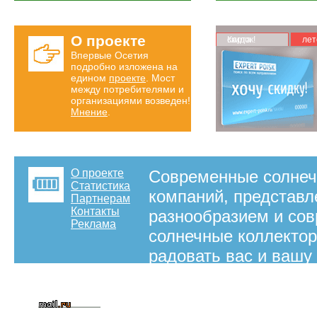
О проекте
Карта скидок!
лет
Впервые Осетия
подробно изложена на
едином
проекте
. Мост
между потребителями и
организациями возведен!
Мнение
.
О проекте
Современные солнеч
Статистика
компаний, представл
Партнерам
Контакты
разнообразием и со
Реклама
солнечные коллектор
радовать вас и вашу
солнечные коллектор
интернет-портале "Эк
на правах рекламы