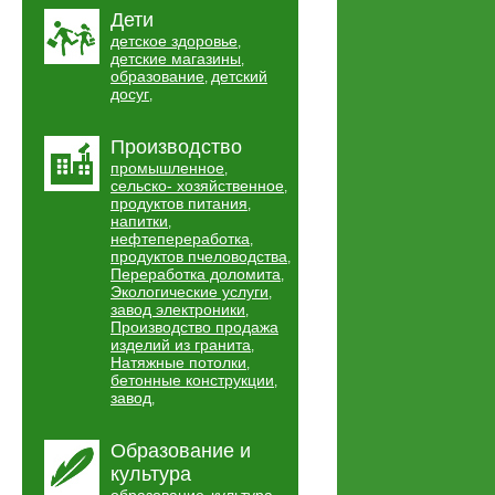
Дети
детское здоровье
,
детские магазины
,
образование
детский
,
досуг
,
Производство
промышленное
,
сельско- хозяйственное
,
продуктов питания
,
напитки
,
нефтепереработка
,
продуктов пчеловодства
,
Переработка доломита
,
Экологические услуги
,
завод электроники
,
Производство продажа
изделий из гранита
,
Натяжные потолки
,
бетонные конструкции
,
завод
,
Образование и
культура