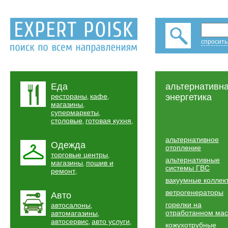
спросить
Еда
альтернативн
рестораны
кафе
энергетика
,
,
магазины
,
супермаркеты
,
столовые
готовая кухня
,
,
альтернативное
Одежда
отопление
торговые центры
,
альтернативные
магазины
пошив и
,
системы ГВС
ремонт
,
вакуумные коллек
ветрогенераторы
Авто
горелки на
автосалоны
,
отработанном ма
автомагазины
,
автосервис
авто услуги
,
,
кожухотрубные