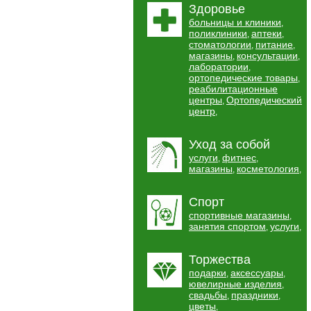
Здоровье
больницы и клиники
,
поликлиники
аптеки
,
,
стоматологии
питание
,
,
магазины
консультации
,
,
лаборатории
,
ортопедические товары
,
реабилитационные
центры
Ортопедический
,
центр
,
Уход за собой
услуги
фитнес
,
,
магазины
косметология
,
,
Спорт
спортивные магазины
,
занятия спортом
услуги
,
,
Торжества
подарки
аксессуары
,
,
ювелирные изделия
,
свадьбы
праздники
,
,
цветы
,