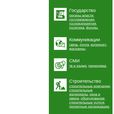
Государство
органы власти
,
госучреждения
,
госпредприятия
,
политика
фонды
,
,
Коммуникации
связь
почта
интернет-
,
,
магазины
,
СМИ
тв и радио
периодика
,
,
Строительство
строительные компании
,
строительные
материалы
окна и
,
двери
оборудование
,
,
строительные услуги
,
проектные организации
,