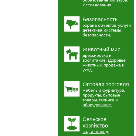
образование
культура
,
,
Исследования
,
Безопасность
охрана объектов
услуги
,
детектива
системы
,
безопасности
,
Животный мир
дрессировка и
воспитание
здоровье
,
животных
продажа и
,
уход
,
Оптовая торговля
мебель и фурнитура
,
продукты
бытовые
,
товары
техника и
,
оборудование
,
Сельское
хозяйство
сад и огород
,