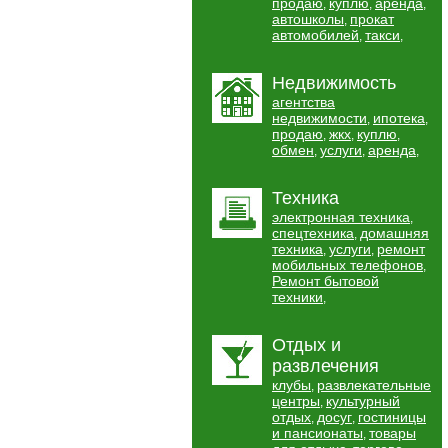
продаю
куплю
аренда
,
,
,
автошколы
прокат
,
автомобилей
такси
,
,
Недвижимость
агентства
недвижимости
ипотека
,
,
продаю
жкх
куплю
,
,
,
обмен
услуги
аренда
,
,
,
Техника
электронная техника
,
спецтехника
домашняя
,
техника
услуги
ремонт
,
,
мобильных телефонов
,
Ремонт бытовой
техники
,
Отдых и
развлечения
клубы
развлекательные
,
центры
культурный
,
отдых
досуг
гостиницы
,
,
и пансионаты
товары
,