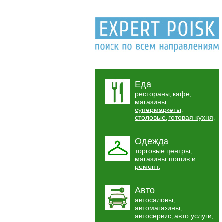
Еда
рестораны
кафе
,
,
магазины
,
супермаркеты
,
столовые
готовая кухня
,
,
Одежда
торговые центры
,
магазины
пошив и
,
ремонт
,
Авто
автосалоны
,
автомагазины
,
автосервис
авто услуги
,
,