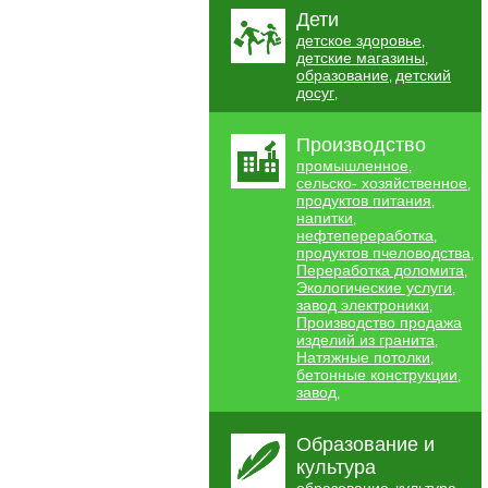
Дети
детское здоровье
,
детские магазины
,
образование
детский
,
досуг
,
Производство
промышленное
,
сельско- хозяйственное
,
продуктов питания
,
напитки
,
нефтепереработка
,
продуктов пчеловодства
,
Переработка доломита
,
Экологические услуги
,
завод электроники
,
Производство продажа
изделий из гранита
,
Натяжные потолки
,
бетонные конструкции
,
завод
,
Образование и
культура