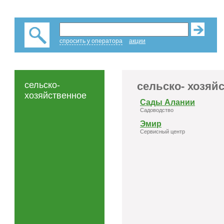
спросить у оператора
акции
сельско-
сельско- хозяй
хозяйственное
Сады Алании
Садоводство
Эмир
Сервисный центр