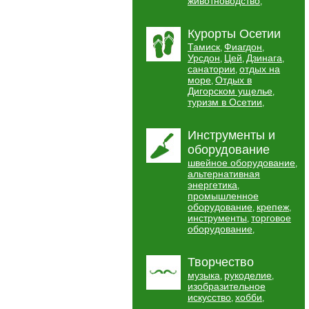
животноводство
,
Курорты Осетии
Тамиск
Фиагдон
,
,
Урсдон
Цей
Дзинага
,
,
,
санатории
отдых на
,
море
Отдых в
,
Дигорском ущелье
,
туризм в Осетии
,
Инструменты и
оборудование
швейное оборудование
,
альтернативная
энергетика
,
промышленное
оборудование
крепеж
,
,
инструменты
торговое
,
оборудование
,
Творчество
музыка
рукоделие
,
,
изобразительное
искусство
хобби
,
,