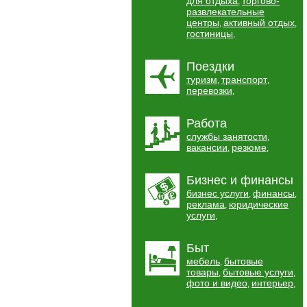
для отдыха
торгово-
,
развлекательные
центры
активный отдых
,
,
гостиницы
,
Поездки
туризм
транспорт
,
,
перевозки
,
Работа
службы занятости
,
вакансии
резюме
,
,
Бизнес и финансы
бизнес услуги
финансы
,
,
реклама
юридические
,
услуги
,
Быт
мебель
бытовые
,
товары
бытовые услуги
,
,
фото и видео
интерьер
,
,