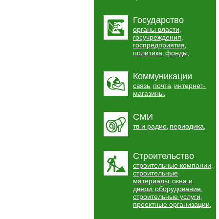
Государство
органы власти
,
госучреждения
,
госпредприятия
,
политика
фонды
,
,
Коммуникации
связь
почта
интернет-
,
,
магазины
,
СМИ
тв и радио
периодика
,
,
Строительство
строительные компании
,
строительные
материалы
окна и
,
двери
оборудование
,
,
строительные услуги
,
проектные организации
,