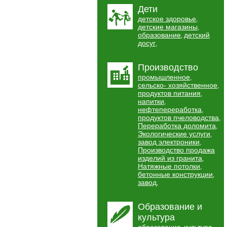
Дети
детское здоровье
,
детские магазины
,
образование
детский
,
досуг
,
Производство
промышленное
,
сельско- хозяйственное
,
продуктов питания
,
напитки
,
нефтепереработка
,
продуктов пчеловодства
,
Переработка доломита
,
Экологические услуги
,
завод электроники
,
Производство продажа
изделий из гранита
,
Натяжные потолки
,
бетонные конструкции
,
завод
,
Образование и
культура