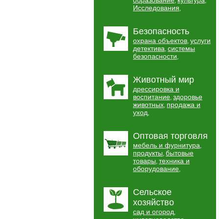
образование
культура
,
,
Исследования
,
Безопасность
охрана объектов
услуги
,
детектива
системы
,
безопасности
,
Животный мир
дрессировка и
воспитание
здоровье
,
животных
продажа и
,
уход
,
Оптовая торговля
мебель и фурнитура
,
продукты
бытовые
,
товары
техника и
,
оборудование
,
Сельское
хозяйство
сад и огород
,