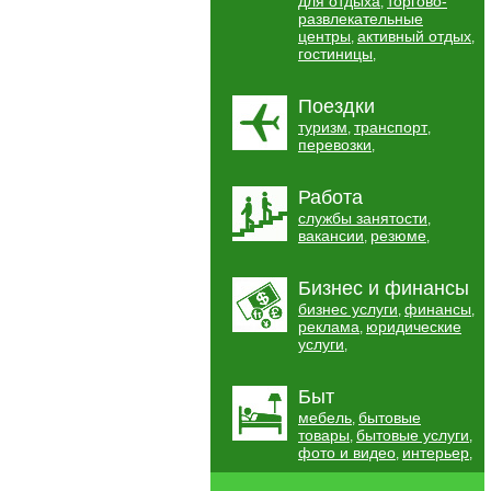
для отдыха
торгово-
,
развлекательные
центры
активный отдых
,
,
гостиницы
,
Поездки
туризм
транспорт
,
,
перевозки
,
Работа
службы занятости
,
вакансии
резюме
,
,
Бизнес и финансы
бизнес услуги
финансы
,
,
реклама
юридические
,
услуги
,
Быт
мебель
бытовые
,
товары
бытовые услуги
,
,
фото и видео
интерьер
,
,