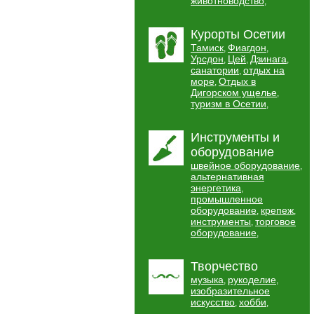
животноводство
,
Курорты Осетии
Тамиск
Фиагдон
,
,
Урсдон
Цей
Дзинага
,
,
,
санатории
отдых на
,
море
Отдых в
,
Дигорском ущелье
,
туризм в Осетии
,
Инструменты и
оборудование
швейное оборудование
,
альтернативная
энергетика
,
промышленное
оборудование
крепеж
,
,
инструменты
торговое
,
оборудование
,
Творчество
музыка
рукоделие
,
,
изобразительное
искусство
хобби
,
,