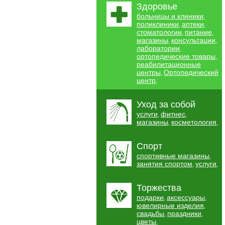
Здоровье
больницы и клиники
,
поликлиники
аптеки
,
,
стоматологии
питание
,
,
магазины
консультации
,
,
лаборатории
,
ортопедические товары
,
реабилитационные
центры
Ортопедический
,
центр
,
Уход за собой
услуги
фитнес
,
,
магазины
косметология
,
,
Спорт
спортивные магазины
,
занятия спортом
услуги
,
,
Торжества
подарки
аксессуары
,
,
ювелирные изделия
,
свадьбы
праздники
,
,
цветы
,