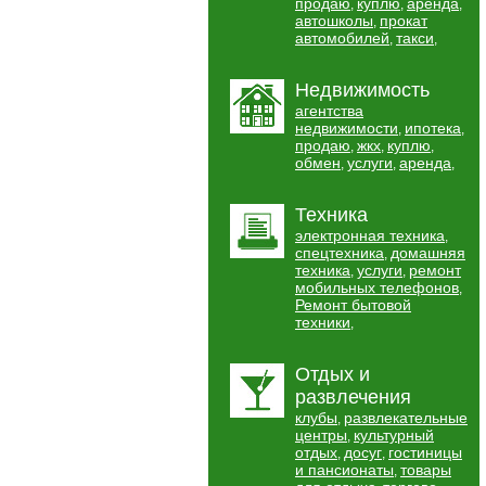
продаю
куплю
аренда
,
,
,
автошколы
прокат
,
автомобилей
такси
,
,
Недвижимость
агентства
недвижимости
ипотека
,
,
продаю
жкх
куплю
,
,
,
обмен
услуги
аренда
,
,
,
Техника
электронная техника
,
спецтехника
домашняя
,
техника
услуги
ремонт
,
,
мобильных телефонов
,
Ремонт бытовой
техники
,
Отдых и
развлечения
клубы
развлекательные
,
центры
культурный
,
отдых
досуг
гостиницы
,
,
и пансионаты
товары
,