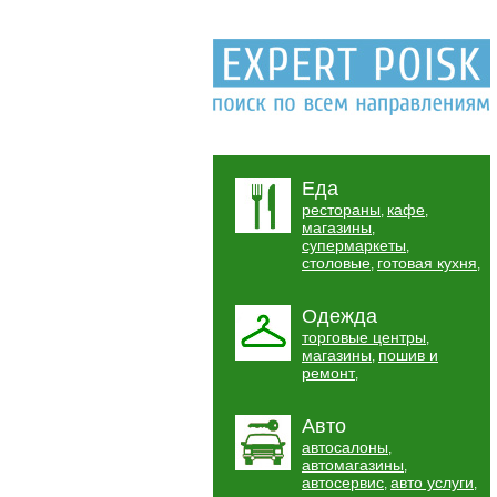
Еда
рестораны
кафе
,
,
магазины
,
супермаркеты
,
столовые
готовая кухня
,
,
Одежда
торговые центры
,
магазины
пошив и
,
ремонт
,
Авто
автосалоны
,
автомагазины
,
автосервис
авто услуги
,
,