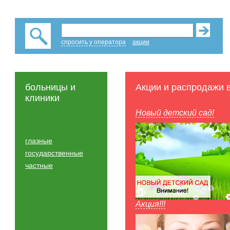
спросить у оператора
акции
больницы и
Акции и распродажи 
клиники
Новый детский сад!
глазные
государственные
частные
Акция!!!