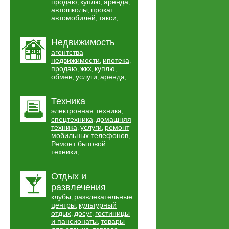
продаю
куплю
аренда
,
,
,
автошколы
прокат
,
автомобилей
такси
,
,
Недвижимость
агентства
недвижимости
ипотека
,
,
продаю
жкх
куплю
,
,
,
обмен
услуги
аренда
,
,
,
Техника
электронная техника
,
спецтехника
домашняя
,
техника
услуги
ремонт
,
,
мобильных телефонов
,
Ремонт бытовой
техники
,
Отдых и
развлечения
клубы
развлекательные
,
центры
культурный
,
отдых
досуг
гостиницы
,
,
и пансионаты
товары
,