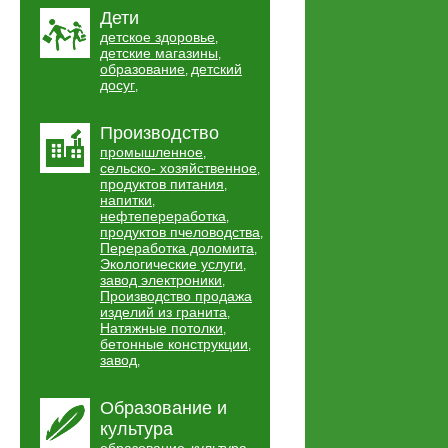
Дети
детское здоровье
,
детские магазины
,
образование
детский
,
досуг
,
Производство
промышленное
,
сельско- хозяйственное
,
продуктов питания
,
напитки
,
нефтепереработка
,
продуктов пчеловодства
,
Переработка доломита
,
Экологические услуги
,
завод электроники
,
Производство продажа
изделий из гранита
,
Натяжные потолки
,
бетонные конструкции
,
завод
,
Образование и
культура