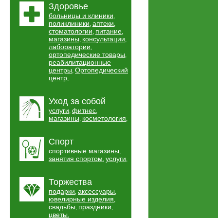
Здоровье
больницы и клиники
,
поликлиники
аптеки
,
,
стоматологии
питание
,
,
магазины
консультации
,
,
лаборатории
,
ортопедические товары
,
реабилитационные
центры
Ортопедический
,
центр
,
Уход за собой
услуги
фитнес
,
,
магазины
косметология
,
,
Спорт
спортивные магазины
,
занятия спортом
услуги
,
,
Торжества
подарки
аксессуары
,
,
ювелирные изделия
,
свадьбы
праздники
,
,
цветы
,