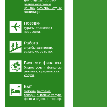
для отдыха
торгово-
,
развлекательные
центры
активный отдых
,
,
гостиницы
,
Поездки
туризм
транспорт
,
,
перевозки
,
Работа
службы занятости
,
вакансии
резюме
,
,
Бизнес и финансы
бизнес услуги
финансы
,
,
реклама
юридические
,
услуги
,
Быт
мебель
бытовые
,
товары
бытовые услуги
,
,
фото и видео
интерьер
,
,