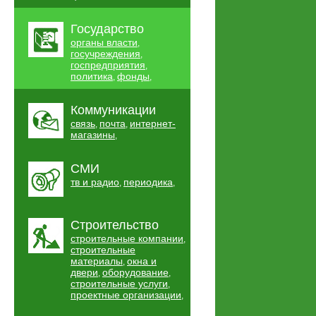
Государство
органы власти
,
госучреждения
,
госпредприятия
,
политика
фонды
,
,
Коммуникации
связь
почта
интернет-
,
,
магазины
,
СМИ
тв и радио
периодика
,
,
Строительство
строительные компании
,
строительные
материалы
окна и
,
двери
оборудование
,
,
строительные услуги
,
проектные организации
,