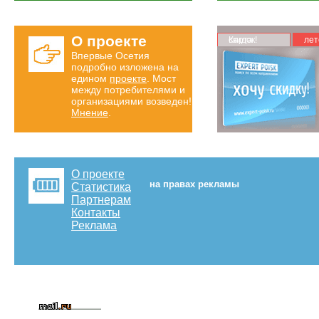
О проекте
Карта скидок!
лет
Впервые Осетия
подробно изложена на
едином
проекте
. Мост
между потребителями и
организациями возведен!
Мнение
.
О проекте
на правах рекламы
Статистика
Партнерам
Контакты
Реклама