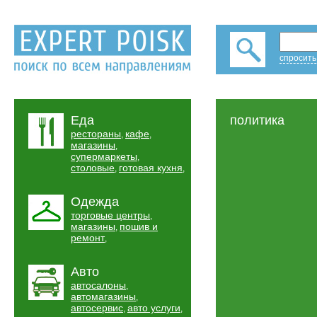
спросить
Еда
политика
рестораны
кафе
,
,
магазины
,
супермаркеты
,
столовые
готовая кухня
,
,
Одежда
торговые центры
,
магазины
пошив и
,
ремонт
,
Авто
автосалоны
,
автомагазины
,
автосервис
авто услуги
,
,