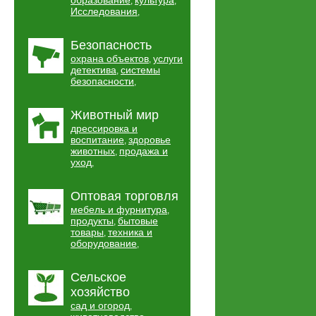
образование
культура
,
,
Исследования
,
Безопасность
охрана объектов
услуги
,
детектива
системы
,
безопасности
,
Животный мир
дрессировка и
воспитание
здоровье
,
животных
продажа и
,
уход
,
Оптовая торговля
мебель и фурнитура
,
продукты
бытовые
,
товары
техника и
,
оборудование
,
Сельское
хозяйство
сад и огород
,