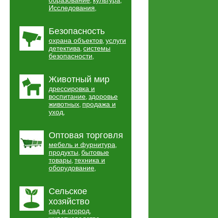
образование
культура
,
,
Исследования
,
Безопасность
охрана объектов
услуги
,
детектива
системы
,
безопасности
,
Животный мир
дрессировка и
воспитание
здоровье
,
животных
продажа и
,
уход
,
Оптовая торговля
мебель и фурнитура
,
продукты
бытовые
,
товары
техника и
,
оборудование
,
Сельское
хозяйство
сад и огород
,