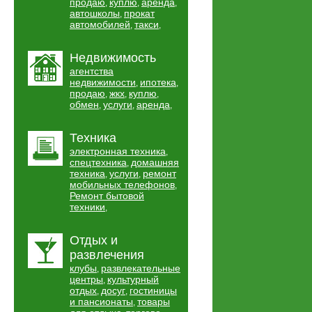
продаю
куплю
аренда
,
,
,
автошколы
прокат
,
автомобилей
такси
,
,
Недвижимость
агентства
недвижимости
ипотека
,
,
продаю
жкх
куплю
,
,
,
обмен
услуги
аренда
,
,
,
Техника
электронная техника
,
спецтехника
домашняя
,
техника
услуги
ремонт
,
,
мобильных телефонов
,
Ремонт бытовой
техники
,
Отдых и
развлечения
клубы
развлекательные
,
центры
культурный
,
отдых
досуг
гостиницы
,
,
и пансионаты
товары
,