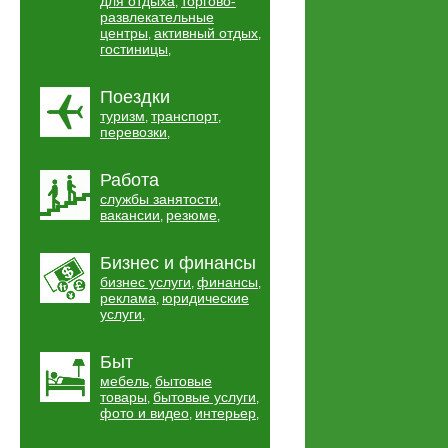
для отдыха
торгово-
,
развлекательные
центры
активный отдых
,
,
гостиницы
,
Поездки
туризм
транспорт
,
,
перевозки
,
Работа
службы занятости
,
вакансии
резюме
,
,
Бизнес и финансы
бизнес услуги
финансы
,
,
реклама
юридические
,
услуги
,
Быт
мебель
бытовые
,
товары
бытовые услуги
,
,
фото и видео
интерьер
,
,