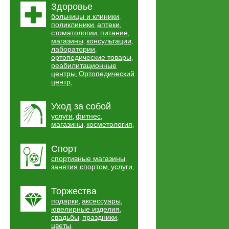
Здоровье
больницы и клиники
,
поликлиники
аптеки
,
,
стоматологии
питание
,
,
магазины
консультации
,
,
лаборатории
,
ортопедические товары
,
реабилитационные
центры
Ортопедический
,
центр
,
Уход за собой
услуги
фитнес
,
,
магазины
косметология
,
,
Спорт
спортивные магазины
,
занятия спортом
услуги
,
,
Торжества
подарки
аксессуары
,
,
ювелирные изделия
,
свадьбы
праздники
,
,
цветы
,