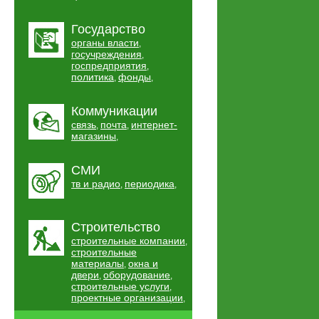
Государство
органы власти
,
госучреждения
,
госпредприятия
,
политика
фонды
,
,
Коммуникации
связь
почта
интернет-
,
,
магазины
,
СМИ
тв и радио
периодика
,
,
Строительство
строительные компании
,
строительные
материалы
окна и
,
двери
оборудование
,
,
строительные услуги
,
проектные организации
,