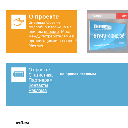
О проекте
Карта скидок!
лет
Впервые Осетия
подробно изложена на
едином
проекте
. Мост
между потребителями и
организациями возведен!
Мнение
.
О проекте
на правах рекламы
Статистика
Партнерам
Контакты
Реклама