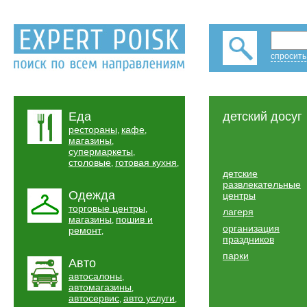
спросить
Еда
детский досуг
рестораны
кафе
,
,
магазины
,
супермаркеты
,
столовые
готовая кухня
,
,
детские
развлекательные
Одежда
центры
торговые центры
,
лагеря
магазины
пошив и
,
организация
ремонт
,
праздников
парки
Авто
автосалоны
,
автомагазины
,
автосервис
авто услуги
,
,