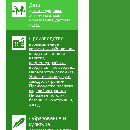
Дети
детское здоровье
,
детские магазины
,
образование
детский
,
досуг
,
Производство
промышленное
,
сельско- хозяйственное
,
продуктов питания
,
напитки
,
нефтепереработка
,
продуктов пчеловодства
,
Переработка доломита
,
Экологические услуги
,
завод электроники
,
Производство продажа
изделий из гранита
,
Натяжные потолки
,
бетонные конструкции
,
завод
,
Образование и
культура