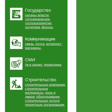
Государство
органы власти
,
госучреждения
,
госпредприятия
,
политика
фонды
,
,
Коммуникации
связь
почта
интернет-
,
,
магазины
,
СМИ
тв и радио
периодика
,
,
Строительство
строительные компании
,
строительные
материалы
окна и
,
двери
оборудование
,
,
строительные услуги
,
проектные организации
,