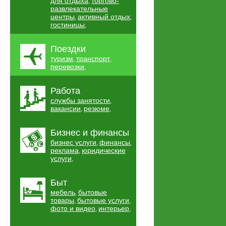
для отдыха
торгово-
,
развлекательные
центры
активный отдых
,
,
гостиницы
,
Поездки
туризм
транспорт
,
,
перевозки
,
Работа
службы занятости
,
вакансии
резюме
,
,
Бизнес и финансы
бизнес услуги
финансы
,
,
реклама
юридические
,
услуги
,
Быт
мебель
бытовые
,
товары
бытовые услуги
,
,
фото и видео
интерьер
,
,