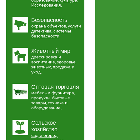
образование
культура
,
,
Исследования
,
Безопасность
охрана объектов
услуги
,
детектива
системы
,
безопасности
,
Животный мир
дрессировка и
воспитание
здоровье
,
животных
продажа и
,
уход
,
Оптовая торговля
мебель и фурнитура
,
продукты
бытовые
,
товары
техника и
,
оборудование
,
Сельское
хозяйство
сад и огород
,