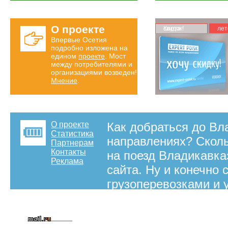
О проекте
Карта скидок!
лет
Впервые Осетия
подробно изложена на
едином
проекте
. Мост
между потребителями и
организациями возведен!
Мнение
.
О проекте
Как добраться до Вл
Статистика
направлениях? Сколь
Партнерам
Контакты
на поезд Владикавказ
Реклама
сайта. Ну и конечно
грузоперевозками и 
на правах рекламы