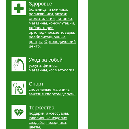
Здоровье
больницы и клиники
,
поликлиники
аптеки
,
,
стоматологии
питание
,
,
магазины
консультации
,
,
лаборатории
,
ортопедические товары
,
реабилитационные
центры
Ортопедический
,
центр
,
Уход за собой
услуги
фитнес
,
,
магазины
косметология
,
,
Спорт
спортивные магазины
,
занятия спортом
услуги
,
,
Торжества
подарки
аксессуары
,
,
ювелирные изделия
,
свадьбы
праздники
,
,
цветы
,