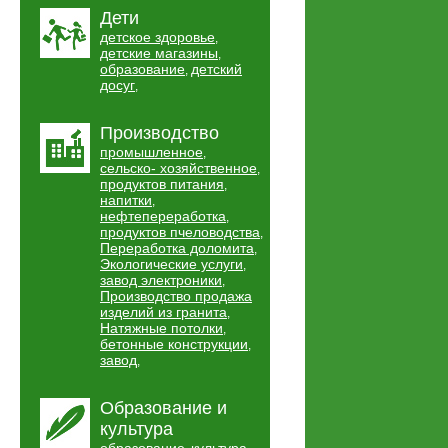
Дети
детское здоровье
,
детские магазины
,
образование
детский
,
досуг
,
Производство
промышленное
,
сельско- хозяйственное
,
продуктов питания
,
напитки
,
нефтепереработка
,
продуктов пчеловодства
,
Переработка доломита
,
Экологические услуги
,
завод электроники
,
Производство продажа
изделий из гранита
,
Натяжные потолки
,
бетонные конструкции
,
завод
,
Образование и
культура