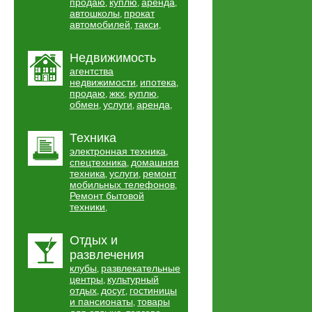
продаю
куплю
аренда
,
,
,
автошколы
прокат
,
автомобилей
такси
,
,
Недвижимость
агентства
недвижимости
ипотека
,
,
продаю
жкх
куплю
,
,
,
обмен
услуги
аренда
,
,
,
Техника
электронная техника
,
спецтехника
домашняя
,
техника
услуги
ремонт
,
,
мобильных телефонов
,
Ремонт бытовой
техники
,
Отдых и
развлечения
клубы
развлекательные
,
центры
культурный
,
отдых
досуг
гостиницы
,
,
и пансионаты
товары
,