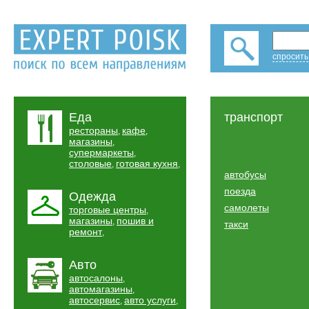
спросить
Еда
транспорт
рестораны
кафе
,
,
магазины
,
супермаркеты
,
столовые
готовая кухня
,
,
автобусы
поезда
Одежда
самолеты
торговые центры
,
магазины
пошив и
,
такси
ремонт
,
Авто
автосалоны
,
автомагазины
,
автосервис
авто услуги
,
,