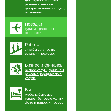
для отдыха
торгово-
,
развлекательные
центры
активный отдых
,
,
гостиницы
,
Поездки
туризм
транспорт
,
,
перевозки
,
Работа
службы занятости
,
вакансии
резюме
,
,
Бизнес и финансы
бизнес услуги
финансы
,
,
реклама
юридические
,
услуги
,
Быт
мебель
бытовые
,
товары
бытовые услуги
,
,
фото и видео
интерьер
,
,