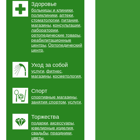
Здоровье
больницы и клиники
,
поликлиники
аптеки
,
,
стоматологии
питание
,
,
магазины
консультации
,
,
лаборатории
,
ортопедические товары
,
реабилитационные
центры
Ортопедический
,
центр
,
Уход за собой
услуги
фитнес
,
,
магазины
косметология
,
,
Спорт
спортивные магазины
,
занятия спортом
услуги
,
,
Торжества
подарки
аксессуары
,
,
ювелирные изделия
,
свадьбы
праздники
,
,
цветы
,