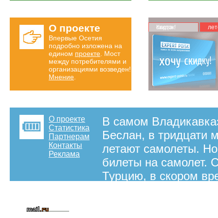
О проекте
Карта скидок!
лет
Впервые Осетия
подробно изложена на
едином
проекте
. Мост
между потребителями и
организациями возведен!
Мнение
.
О проекте
В самом Владикавказ
Статистика
Беслан, в тридцати м
Партнерам
Контакты
летают самолеты. Но
Реклама
билеты на самолет. С
Турцию, в скором вр
на правах рекламы