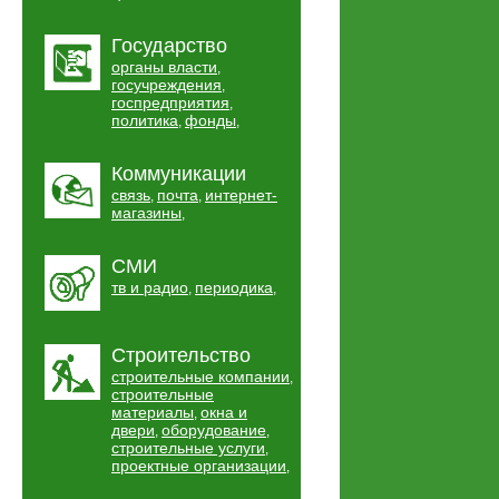
Государство
органы власти
,
госучреждения
,
госпредприятия
,
политика
фонды
,
,
Коммуникации
связь
почта
интернет-
,
,
магазины
,
СМИ
тв и радио
периодика
,
,
Строительство
строительные компании
,
строительные
материалы
окна и
,
двери
оборудование
,
,
строительные услуги
,
проектные организации
,