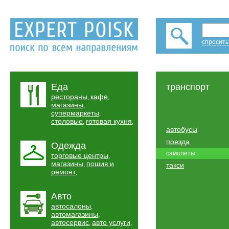
спросить
Еда
транспорт
рестораны
кафе
,
,
магазины
,
супермаркеты
,
столовые
готовая кухня
,
,
автобусы
поезда
Одежда
самолеты
торговые центры
,
магазины
пошив и
,
такси
ремонт
,
Авто
автосалоны
,
автомагазины
,
автосервис
авто услуги
,
,