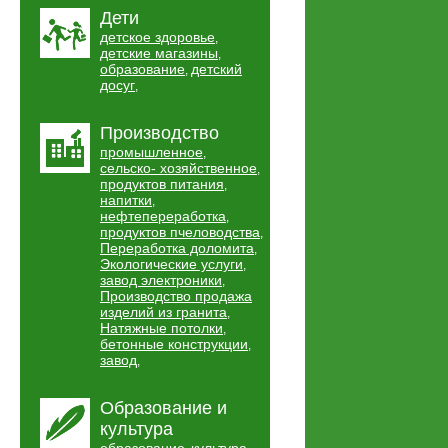
Дети
детское здоровье
,
детские магазины
,
образование
детский
,
досуг
,
Производство
промышленное
,
сельско- хозяйственное
,
продуктов питания
,
напитки
,
нефтепереработка
,
продуктов пчеловодства
,
Переработка доломита
,
Экологические услуги
,
завод электроники
,
Производство продажа
изделий из гранита
,
Натяжные потолки
,
бетонные конструкции
,
завод
,
Образование и
культура