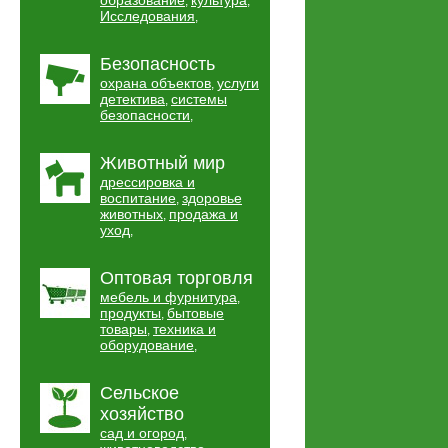
образование
культура
,
,
Исследования
,
Безопасность
охрана объектов
услуги
,
детектива
системы
,
безопасности
,
Животный мир
дрессировка и
воспитание
здоровье
,
животных
продажа и
,
уход
,
Оптовая торговля
мебель и фурнитура
,
продукты
бытовые
,
товары
техника и
,
оборудование
,
Сельское
хозяйство
сад и огород
,