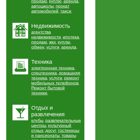
продаю
куплю
аренда
,
,
,
автошколы
прокат
,
автомобилей
такси
,
,
Недвижимость
агентства
недвижимости
ипотека
,
,
продаю
жкх
куплю
,
,
,
обмен
услуги
аренда
,
,
,
Техника
электронная техника
,
спецтехника
домашняя
,
техника
услуги
ремонт
,
,
мобильных телефонов
,
Ремонт бытовой
техники
,
Отдых и
развлечения
клубы
развлекательные
,
центры
культурный
,
отдых
досуг
гостиницы
,
,
и пансионаты
товары
,