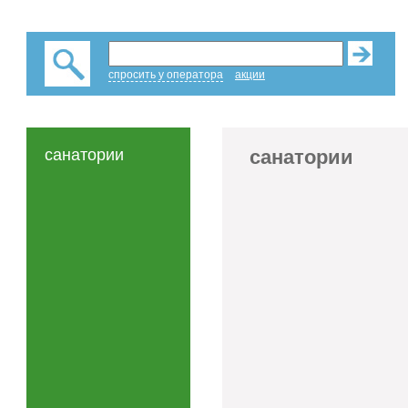
спросить у оператора
акции
санатории
санатории