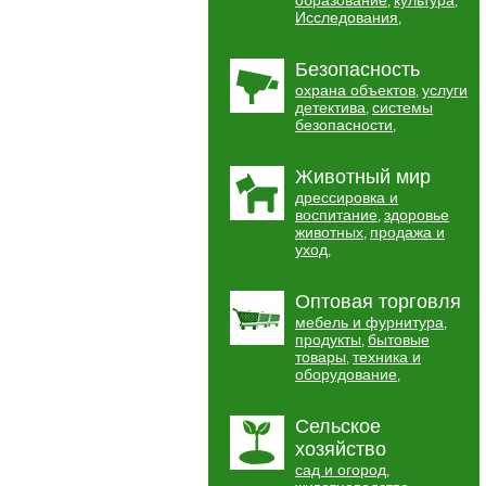
образование
культура
,
,
Исследования
,
Безопасность
охрана объектов
услуги
,
детектива
системы
,
безопасности
,
Животный мир
дрессировка и
воспитание
здоровье
,
животных
продажа и
,
уход
,
Оптовая торговля
мебель и фурнитура
,
продукты
бытовые
,
товары
техника и
,
оборудование
,
Сельское
хозяйство
сад и огород
,