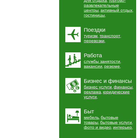
для отдыха
торгово-
,
развлекательные
центры
активный отдых
,
,
гостиницы
,
Поездки
туризм
транспорт
,
,
перевозки
,
Работа
службы занятости
,
вакансии
резюме
,
,
Бизнес и финансы
бизнес услуги
финансы
,
,
реклама
юридические
,
услуги
,
Быт
мебель
бытовые
,
товары
бытовые услуги
,
,
фото и видео
интерьер
,
,