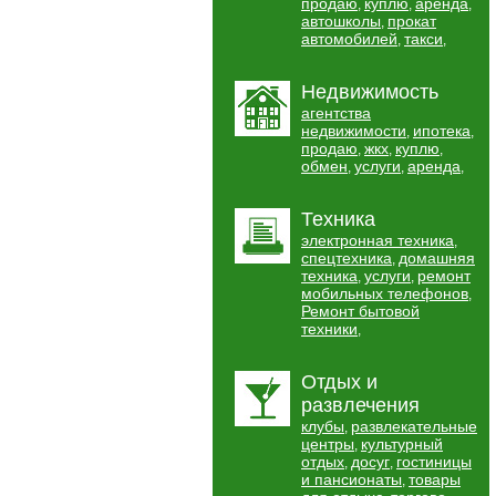
продаю
куплю
аренда
,
,
,
автошколы
прокат
,
автомобилей
такси
,
,
Недвижимость
агентства
недвижимости
ипотека
,
,
продаю
жкх
куплю
,
,
,
обмен
услуги
аренда
,
,
,
Техника
электронная техника
,
спецтехника
домашняя
,
техника
услуги
ремонт
,
,
мобильных телефонов
,
Ремонт бытовой
техники
,
Отдых и
развлечения
клубы
развлекательные
,
центры
культурный
,
отдых
досуг
гостиницы
,
,
и пансионаты
товары
,