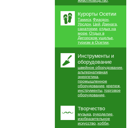
животноводство
,
Курорты Осетии
Тамиск
Фиагдон
,
,
Урсдон
Цей
Дзинага
,
,
,
санатории
отдых на
,
море
Отдых в
,
Дигорском ущелье
,
туризм в Осетии
,
Инструменты и
оборудование
швейное оборудование
,
альтернативная
энергетика
,
промышленное
оборудование
крепеж
,
,
инструменты
торговое
,
оборудование
,
Творчество
музыка
рукоделие
,
,
изобразительное
искусство
хобби
,
,