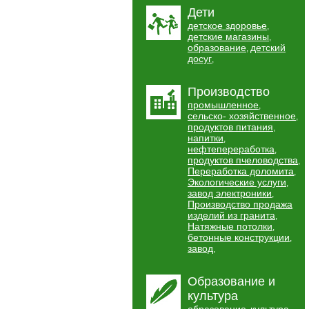
Дети
детское здоровье
,
детские магазины
,
образование
детский
,
досуг
,
Производство
промышленное
,
сельско- хозяйственное
,
продуктов питания
,
напитки
,
нефтепереработка
,
продуктов пчеловодства
,
Переработка доломита
,
Экологические услуги
,
завод электроники
,
Производство продажа
изделий из гранита
,
Натяжные потолки
,
бетонные конструкции
,
завод
,
Образование и
культура