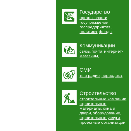
Государство
органы власти
,
госучреждения
,
госпредприятия
,
политика
фонды
,
,
Коммуникации
связь
почта
интернет-
,
,
магазины
,
СМИ
тв и радио
периодика
,
,
Строительство
строительные компании
,
строительные
материалы
окна и
,
двери
оборудование
,
,
строительные услуги
,
проектные организации
,