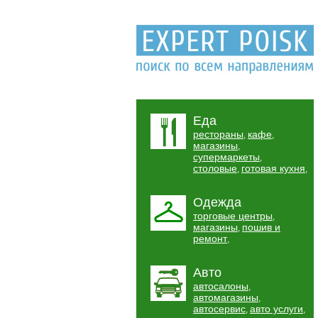
Еда
рестораны
кафе
,
,
магазины
,
супермаркеты
,
столовые
готовая кухня
,
,
Одежда
торговые центры
,
магазины
пошив и
,
ремонт
,
Авто
автосалоны
,
автомагазины
,
автосервис
авто услуги
,
,