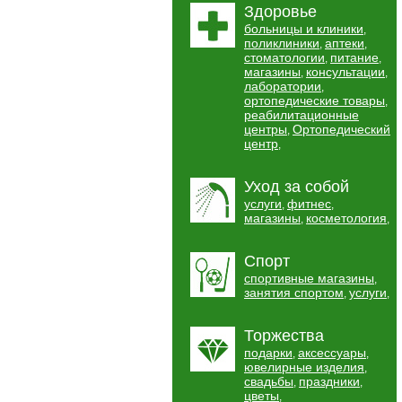
Здоровье
больницы и клиники
,
поликлиники
аптеки
,
,
стоматологии
питание
,
,
магазины
консультации
,
,
лаборатории
,
ортопедические товары
,
реабилитационные
центры
Ортопедический
,
центр
,
Уход за собой
услуги
фитнес
,
,
магазины
косметология
,
,
Спорт
спортивные магазины
,
занятия спортом
услуги
,
,
Торжества
подарки
аксессуары
,
,
ювелирные изделия
,
свадьбы
праздники
,
,
цветы
,