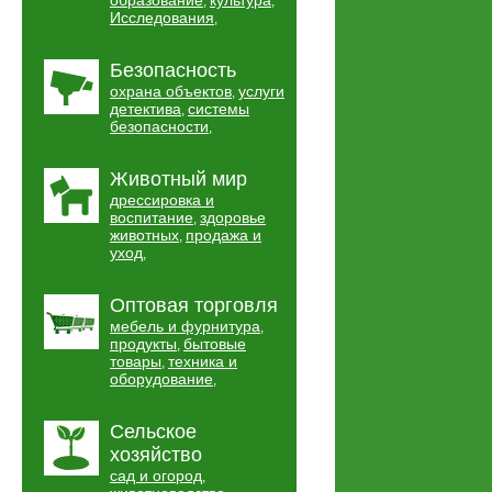
образование
культура
,
,
Исследования
,
Безопасность
охрана объектов
услуги
,
детектива
системы
,
безопасности
,
Животный мир
дрессировка и
воспитание
здоровье
,
животных
продажа и
,
уход
,
Оптовая торговля
мебель и фурнитура
,
продукты
бытовые
,
товары
техника и
,
оборудование
,
Сельское
хозяйство
сад и огород
,