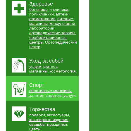
Здоровье
больницы и клиники
,
поликлиники
аптеки
,
,
стоматологии
питание
,
,
магазины
консультации
,
,
лаборатории
,
ортопедические товары
,
реабилитационные
центры
Ортопедический
,
центр
,
Уход за собой
услуги
фитнес
,
,
магазины
косметология
,
,
Спорт
спортивные магазины
,
занятия спортом
услуги
,
,
Торжества
подарки
аксессуары
,
,
ювелирные изделия
,
свадьбы
праздники
,
,
цветы
,