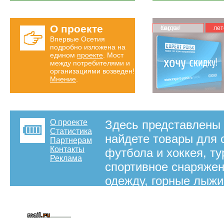
О проекте
Карта скидок!
лет
Впервые Осетия
подробно изложена на
едином
проекте
. Мост
между потребителями и
организациями возведен!
Мнение
.
О проекте
Здесь представлены 
Статистика
найдете товары для с
Партнерам
Контакты
футбола и хоккея, т
Реклама
спортивное снаряжен
одежду, горные лыжи,
Спортивные магазины
отдыха и развлечени
на правах рекламы