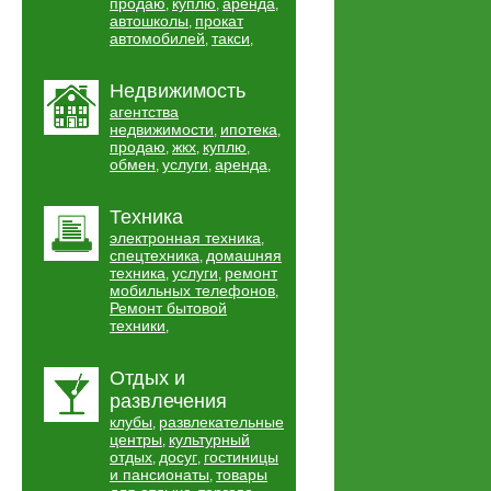
продаю
куплю
аренда
,
,
,
автошколы
прокат
,
автомобилей
такси
,
,
Недвижимость
агентства
недвижимости
ипотека
,
,
продаю
жкх
куплю
,
,
,
обмен
услуги
аренда
,
,
,
Техника
электронная техника
,
спецтехника
домашняя
,
техника
услуги
ремонт
,
,
мобильных телефонов
,
Ремонт бытовой
техники
,
Отдых и
развлечения
клубы
развлекательные
,
центры
культурный
,
отдых
досуг
гостиницы
,
,
и пансионаты
товары
,