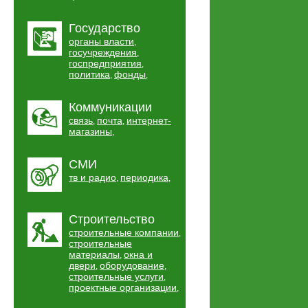
Государство
органы власти
,
госучреждения
,
госпредприятия
,
политика
фонды
,
,
Коммуникации
связь
почта
интернет-
,
,
магазины
,
СМИ
тв и радио
периодика
,
,
Строительство
строительные компании
,
строительные
материалы
окна и
,
двери
оборудование
,
,
строительные услуги
,
проектные организации
,