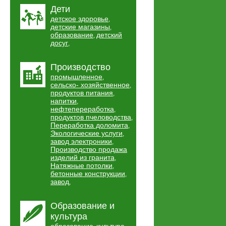
Дети
детское здоровье
,
детские магазины
,
образование
детский
,
досуг
,
Производство
промышленное
,
сельско- хозяйственное
,
продуктов питания
,
напитки
,
нефтепереработка
,
продуктов пчеловодства
,
Переработка доломита
,
Экологические услуги
,
завод электроники
,
Производство продажа
изделий из гранита
,
Натяжные потолки
,
бетонные конструкции
,
завод
,
Образование и
культура