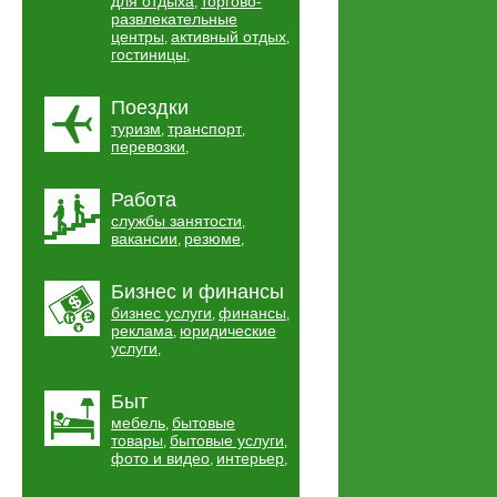
для отдыха
торгово-
,
развлекательные
центры
активный отдых
,
,
гостиницы
,
Поездки
туризм
транспорт
,
,
перевозки
,
Работа
службы занятости
,
вакансии
резюме
,
,
Бизнес и финансы
бизнес услуги
финансы
,
,
реклама
юридические
,
услуги
,
Быт
мебель
бытовые
,
товары
бытовые услуги
,
,
фото и видео
интерьер
,
,