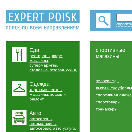
спросить
Еда
спортивные
рестораны
кафе
магазины
,
,
магазины
,
супермаркеты
,
столовые
готовая кухня
,
,
велосипеды
Одежда
лыжи и сноуборды
торговые центры
,
магазины
пошив и
,
спортивная одежд
ремонт
,
спорттовары
тренажеры
Авто
автосалоны
,
автомагазины
,
автосервис
авто услуги
,
,