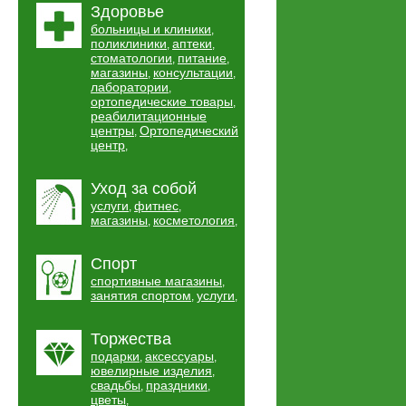
Здоровье
больницы и клиники
,
поликлиники
аптеки
,
,
стоматологии
питание
,
,
магазины
консультации
,
,
лаборатории
,
ортопедические товары
,
реабилитационные
центры
Ортопедический
,
центр
,
Уход за собой
услуги
фитнес
,
,
магазины
косметология
,
,
Спорт
спортивные магазины
,
занятия спортом
услуги
,
,
Торжества
подарки
аксессуары
,
,
ювелирные изделия
,
свадьбы
праздники
,
,
цветы
,