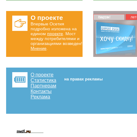
О проекте
Карта скидок!
лет
Впервые Осетия
подробно изложена на
едином
проекте
. Мост
между потребителями и
организациями возведен!
Мнение
.
О проекте
на правах рекламы
Статистика
Партнерам
Контакты
Реклама