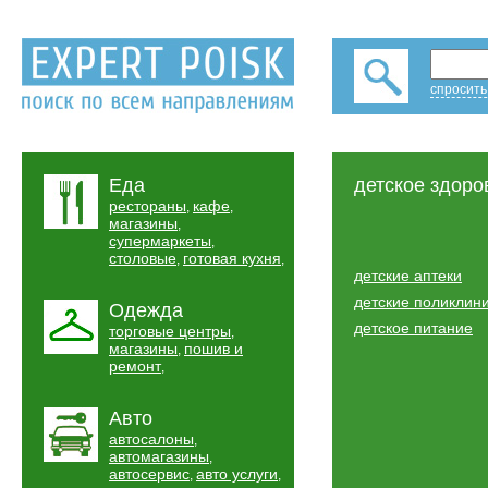
спросить
Еда
детское здоро
рестораны
кафе
,
,
магазины
,
супермаркеты
,
столовые
готовая кухня
,
,
детские аптеки
детские поликлин
Одежда
детское питание
торговые центры
,
магазины
пошив и
,
ремонт
,
Авто
автосалоны
,
автомагазины
,
автосервис
авто услуги
,
,