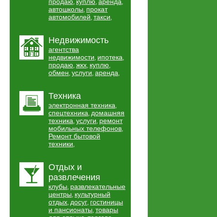
продаю
куплю
аренда
,
,
,
автошколы
прокат
,
автомобилей
такси
,
,
Недвижимость
агентства
недвижимости
ипотека
,
,
продаю
жкх
куплю
,
,
,
обмен
услуги
аренда
,
,
,
Техника
электронная техника
,
спецтехника
домашняя
,
техника
услуги
ремонт
,
,
мобильных телефонов
,
Ремонт бытовой
техники
,
Отдых и
развлечения
клубы
развлекательные
,
центры
культурный
,
отдых
досуг
гостиницы
,
,
и пансионаты
товары
,