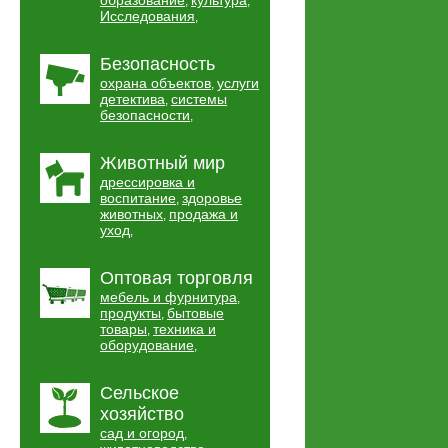
образование
культура
,
,
Исследования
,
Безопасность
охрана объектов
услуги
,
детектива
системы
,
безопасности
,
Животный мир
дрессировка и
воспитание
здоровье
,
животных
продажа и
,
уход
,
Оптовая торговля
мебель и фурнитура
,
продукты
бытовые
,
товары
техника и
,
оборудование
,
Сельское
хозяйство
сад и огород
,