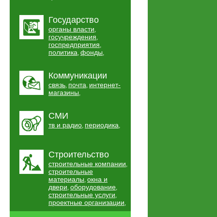
Государство
органы власти
,
госучреждения
,
госпредприятия
,
политика
фонды
,
,
Коммуникации
связь
почта
интернет-
,
,
магазины
,
СМИ
тв и радио
периодика
,
,
Строительство
строительные компании
,
строительные
материалы
окна и
,
двери
оборудование
,
,
строительные услуги
,
проектные организации
,