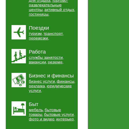
для отдыха
торгово-
,
развлекательные
центры
активный отдых
,
,
гостиницы
,
Поездки
туризм
транспорт
,
,
перевозки
,
Работа
службы занятости
,
вакансии
резюме
,
,
Бизнес и финансы
бизнес услуги
финансы
,
,
реклама
юридические
,
услуги
,
Быт
мебель
бытовые
,
товары
бытовые услуги
,
,
фото и видео
интерьер
,
,