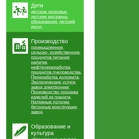
Дети
детское здоровье
,
детские магазины
,
образование
детский
,
досуг
,
Производство
промышленное
,
сельско- хозяйственное
,
продуктов питания
,
напитки
,
нефтепереработка
,
продуктов пчеловодства
,
Переработка доломита
,
Экологические услуги
,
завод электроники
,
Производство продажа
изделий из гранита
,
Натяжные потолки
,
бетонные конструкции
,
завод
,
Образование и
культура