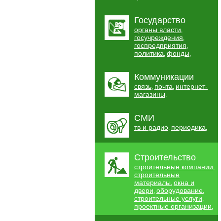
Государство
органы власти
,
госучреждения
,
госпредприятия
,
политика
фонды
,
,
Коммуникации
связь
почта
интернет-
,
,
магазины
,
СМИ
тв и радио
периодика
,
,
Строительство
строительные компании
,
строительные
материалы
окна и
,
двери
оборудование
,
,
строительные услуги
,
проектные организации
,