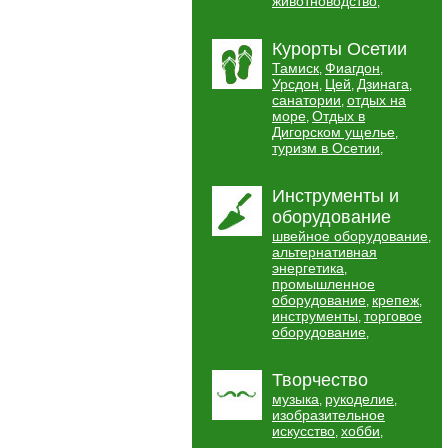
животноводство
,
Курорты Осетии
Тамиск
Фиагдон
,
,
Урсдон
Цей
Дзинага
,
,
,
санатории
отдых на
,
море
Отдых в
,
Дигорском ущелье
,
туризм в Осетии
,
Инструменты и
оборудование
швейное оборудование
,
альтернативная
энергетика
,
промышленное
оборудование
крепеж
,
,
инструменты
торговое
,
оборудование
,
Творчество
музыка
рукоделие
,
,
изобразительное
искусство
хобби
,
,