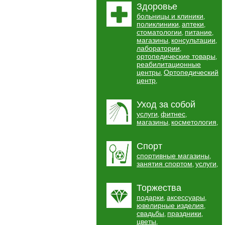
Здоровье
больницы и клиники
,
поликлиники
аптеки
,
,
стоматологии
питание
,
,
магазины
консультации
,
,
лаборатории
,
ортопедические товары
,
реабилитационные
центры
Ортопедический
,
центр
,
Уход за собой
услуги
фитнес
,
,
магазины
косметология
,
,
Спорт
спортивные магазины
,
занятия спортом
услуги
,
,
Торжества
подарки
аксессуары
,
,
ювелирные изделия
,
свадьбы
праздники
,
,
цветы
,