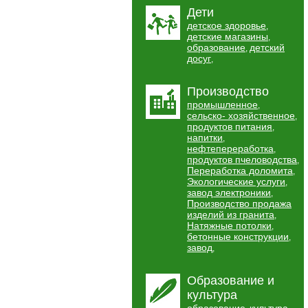
Дети
детское здоровье
,
детские магазины
,
образование
детский
,
досуг
,
Производство
промышленное
,
сельско- хозяйственное
,
продуктов питания
,
напитки
,
нефтепереработка
,
продуктов пчеловодства
,
Переработка доломита
,
Экологические услуги
,
завод электроники
,
Производство продажа
изделий из гранита
,
Натяжные потолки
,
бетонные конструкции
,
завод
,
Образование и
культура