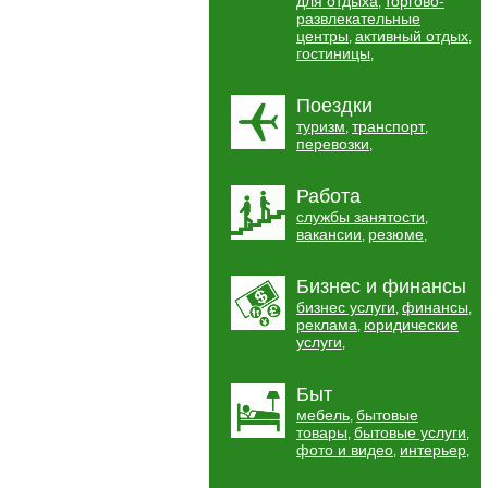
для отдыха
торгово-
,
развлекательные
центры
активный отдых
,
,
гостиницы
,
Поездки
туризм
транспорт
,
,
перевозки
,
Работа
службы занятости
,
вакансии
резюме
,
,
Бизнес и финансы
бизнес услуги
финансы
,
,
реклама
юридические
,
услуги
,
Быт
мебель
бытовые
,
товары
бытовые услуги
,
,
фото и видео
интерьер
,
,