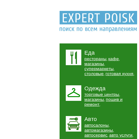
Еда
рестораны
кафе
,
,
магазины
,
супермаркеты
,
столовые
готовая кухня
,
,
Одежда
торговые центры
,
магазины
пошив и
,
ремонт
,
Авто
автосалоны
,
автомагазины
,
автосервис
авто услуги
,
,