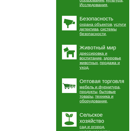
образование
культура
,
,
Исследования
,
Безопасность
охрана объектов
услуги
,
детектива
системы
,
безопасности
,
Животный мир
дрессировка и
воспитание
здоровье
,
животных
продажа и
,
уход
,
Оптовая торговля
мебель и фурнитура
,
продукты
бытовые
,
товары
техника и
,
оборудование
,
Сельское
хозяйство
сад и огород
,