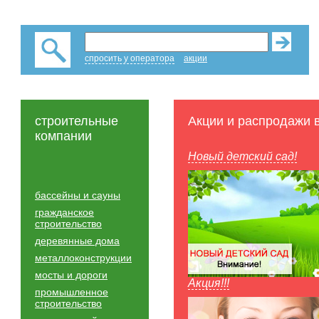
спросить у оператора
акции
строительные
Акции и распродажи 
компании
Новый детский сад!
бассейны и сауны
гражданское
строительство
деревянные дома
металлоконструкции
мосты и дороги
Акция!!!
промышленное
строительство