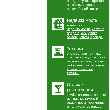
продаю
куплю
аренда
,
,
,
автошколы
прокат
,
автомобилей
такси
,
,
Недвижимость
агентства
недвижимости
ипотека
,
,
продаю
жкх
куплю
,
,
,
обмен
услуги
аренда
,
,
,
Техника
электронная техника
,
спецтехника
домашняя
,
техника
услуги
ремонт
,
,
мобильных телефонов
,
Ремонт бытовой
техники
,
Отдых и
развлечения
клубы
развлекательные
,
центры
культурный
,
отдых
досуг
гостиницы
,
,
и пансионаты
товары
,