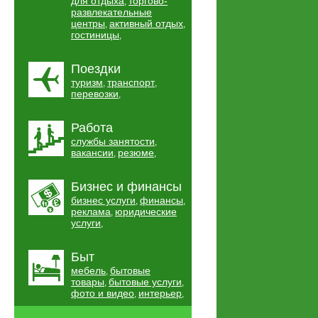
для отдыха
торгово-
,
развлекательные
центры
активный отдых
,
,
гостиницы
,
Поездки
туризм
транспорт
,
,
перевозки
,
Работа
службы занятости
,
вакансии
резюме
,
,
Бизнес и финансы
бизнес услуги
финансы
,
,
реклама
юридические
,
услуги
,
Быт
мебель
бытовые
,
товары
бытовые услуги
,
,
фото и видео
интерьер
,
,