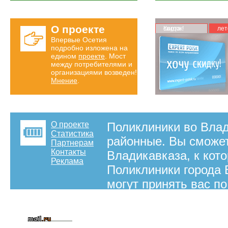
О проекте
Карта скидок!
лет
Впервые Осетия
подробно изложена на
едином
проекте
. Мост
между потребителями и
организациями возведен!
Мнение
.
О проекте
Поликлиники во Вла
Статистика
районные. Вы сможет
Партнерам
Контакты
Владикавказа, к кото
Реклама
Поликлиники города 
могут принять вас п
на правах рекламы