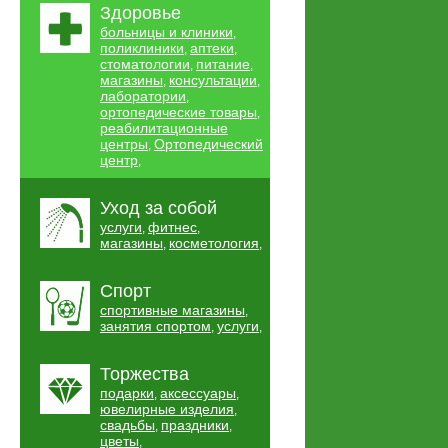
Здоровье
больницы и клиники
,
поликлиники
аптеки
,
,
стоматологии
питание
,
,
магазины
консультации
,
,
лаборатории
,
ортопедические товары
,
реабилитационные
центры
Ортопедический
,
центр
,
Уход за собой
услуги
фитнес
,
,
магазины
косметология
,
,
Спорт
спортивные магазины
,
занятия спортом
услуги
,
,
Торжества
подарки
аксессуары
,
,
ювелирные изделия
,
свадьбы
праздники
,
,
цветы
,