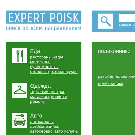
спросить
Еда
поликлиники
рестораны
кафе
,
,
магазины
,
супермаркеты
,
столовые
готовая кухня
,
,
детские поликлин
поликлиники
Одежда
торговые центры
,
магазины
пошив и
,
ремонт
,
Авто
автосалоны
,
автомагазины
,
автосервис
авто услуги
,
,