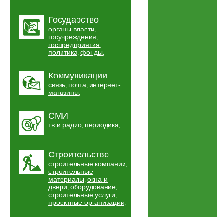
Государство
органы власти
,
госучреждения
,
госпредприятия
,
политика
фонды
,
,
Коммуникации
связь
почта
интернет-
,
,
магазины
,
СМИ
тв и радио
периодика
,
,
Строительство
строительные компании
,
строительные
материалы
окна и
,
двери
оборудование
,
,
строительные услуги
,
проектные организации
,