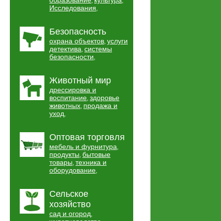
образование
культура
,
,
Исследования
,
Безопасность
охрана объектов
услуги
,
детектива
системы
,
безопасности
,
Животный мир
дрессировка и
воспитание
здоровье
,
животных
продажа и
,
уход
,
Оптовая торговля
мебель и фурнитура
,
продукты
бытовые
,
товары
техника и
,
оборудование
,
Сельское
хозяйство
сад и огород
,