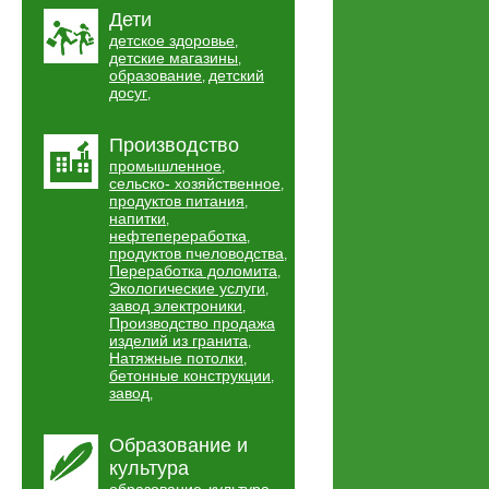
Дети
детское здоровье
,
детские магазины
,
образование
детский
,
досуг
,
Производство
промышленное
,
сельско- хозяйственное
,
продуктов питания
,
напитки
,
нефтепереработка
,
продуктов пчеловодства
,
Переработка доломита
,
Экологические услуги
,
завод электроники
,
Производство продажа
изделий из гранита
,
Натяжные потолки
,
бетонные конструкции
,
завод
,
Образование и
культура