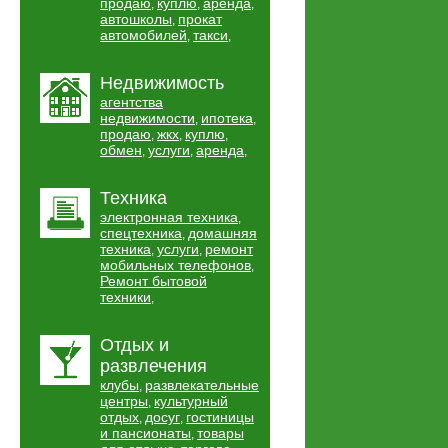
продаю
куплю
аренда
,
,
,
автошколы
прокат
,
автомобилей
такси
,
,
Недвижимость
агентства
недвижимости
ипотека
,
,
продаю
жкх
куплю
,
,
,
обмен
услуги
аренда
,
,
,
Техника
электронная техника
,
спецтехника
домашняя
,
техника
услуги
ремонт
,
,
мобильных телефонов
,
Ремонт бытовой
техники
,
Отдых и
развлечения
клубы
развлекательные
,
центры
культурный
,
отдых
досуг
гостиницы
,
,
и пансионаты
товары
,