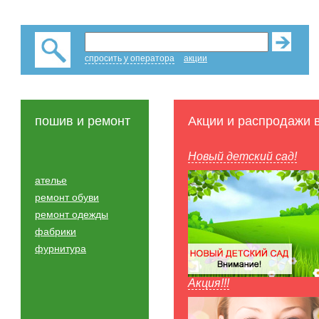
спросить у оператора
акции
пошив и ремонт
Акции и распродажи 
Новый детский сад!
ателье
ремонт обуви
ремонт одежды
фабрики
фурнитура
Акция!!!