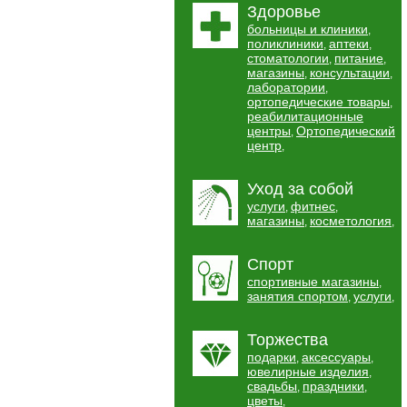
Здоровье
больницы и клиники
,
поликлиники
аптеки
,
,
стоматологии
питание
,
,
магазины
консультации
,
,
лаборатории
,
ортопедические товары
,
реабилитационные
центры
Ортопедический
,
центр
,
Уход за собой
услуги
фитнес
,
,
магазины
косметология
,
,
Спорт
спортивные магазины
,
занятия спортом
услуги
,
,
Торжества
подарки
аксессуары
,
,
ювелирные изделия
,
свадьбы
праздники
,
,
цветы
,