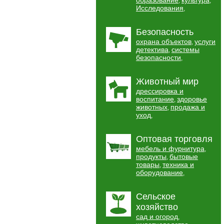
образование
культура
,
,
Исследования
,
Безопасность
охрана объектов
услуги
,
детектива
системы
,
безопасности
,
Животный мир
дрессировка и
воспитание
здоровье
,
животных
продажа и
,
уход
,
Оптовая торговля
мебель и фурнитура
,
продукты
бытовые
,
товары
техника и
,
оборудование
,
Сельское
хозяйство
сад и огород
,