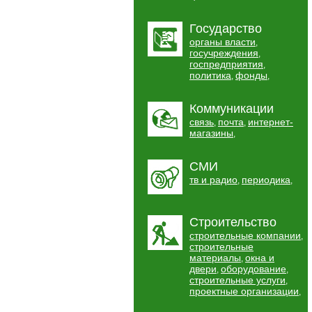
Государство
органы власти
,
госучреждения
,
госпредприятия
,
политика
фонды
,
,
Коммуникации
связь
почта
интернет-
,
,
магазины
,
СМИ
тв и радио
периодика
,
,
Строительство
строительные компании
,
строительные
материалы
окна и
,
двери
оборудование
,
,
строительные услуги
,
проектные организации
,