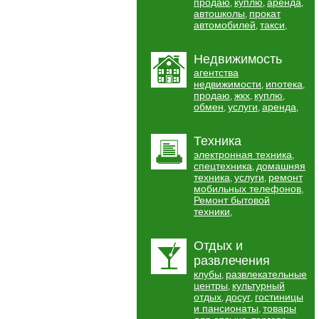
продаю
куплю
аренда
,
,
,
автошколы
прокат
,
автомобилей
такси
,
,
Недвижимость
агентства
недвижимости
ипотека
,
,
продаю
жкх
куплю
,
,
,
обмен
услуги
аренда
,
,
,
Техника
электронная техника
,
спецтехника
домашняя
,
техника
услуги
ремонт
,
,
мобильных телефонов
,
Ремонт бытовой
техники
,
Отдых и
развлечения
клубы
развлекательные
,
центры
культурный
,
отдых
досуг
гостиницы
,
,
и пансионаты
товары
,