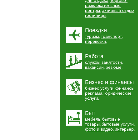
для отдыха
торгово-
,
развлекательные
центры
активный отдых
,
,
гостиницы
,
Поездки
туризм
транспорт
,
,
перевозки
,
Работа
службы занятости
,
вакансии
резюме
,
,
Бизнес и финансы
бизнес услуги
финансы
,
,
реклама
юридические
,
услуги
,
Быт
мебель
бытовые
,
товары
бытовые услуги
,
,
фото и видео
интерьер
,
,