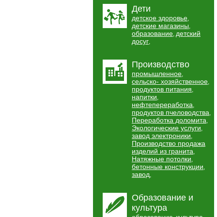
Дети
детское здоровье
,
детские магазины
,
образование
детский
,
досуг
,
Производство
промышленное
,
сельско- хозяйственное
,
продуктов питания
,
напитки
,
нефтепереработка
,
продуктов пчеловодства
,
Переработка доломита
,
Экологические услуги
,
завод электроники
,
Производство продажа
изделий из гранита
,
Натяжные потолки
,
бетонные конструкции
,
завод
,
Образование и
культура