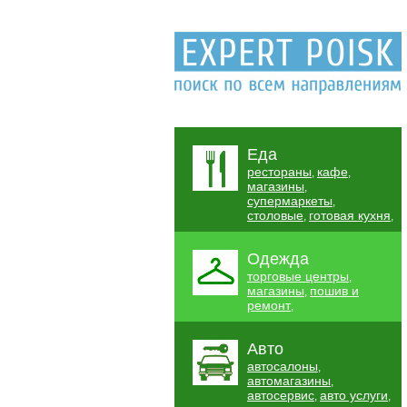
Еда
рестораны
кафе
,
,
магазины
,
супермаркеты
,
столовые
готовая кухня
,
,
Одежда
торговые центры
,
магазины
пошив и
,
ремонт
,
Авто
автосалоны
,
автомагазины
,
автосервис
авто услуги
,
,