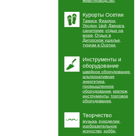
животноводство
,
Курорты Осетии
Тамиск
Фиагдон
,
,
Урсдон
Цей
Дзинага
,
,
,
санатории
отдых на
,
море
Отдых в
,
Дигорском ущелье
,
туризм в Осетии
,
Инструменты и
оборудование
швейное оборудование
,
альтернативная
энергетика
,
промышленное
оборудование
крепеж
,
,
инструменты
торговое
,
оборудование
,
Творчество
музыка
рукоделие
,
,
изобразительное
искусство
хобби
,
,