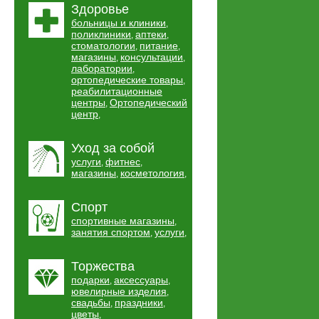
Здоровье
больницы и клиники
,
поликлиники
аптеки
,
,
стоматологии
питание
,
,
магазины
консультации
,
,
лаборатории
,
ортопедические товары
,
реабилитационные
центры
Ортопедический
,
центр
,
Уход за собой
услуги
фитнес
,
,
магазины
косметология
,
,
Спорт
спортивные магазины
,
занятия спортом
услуги
,
,
Торжества
подарки
аксессуары
,
,
ювелирные изделия
,
свадьбы
праздники
,
,
цветы
,