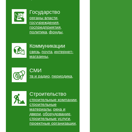
Государство
органы власти
,
госучреждения
,
госпредприятия
,
политика
фонды
,
,
Коммуникации
связь
почта
интернет-
,
,
магазины
,
СМИ
тв и радио
периодика
,
,
Строительство
строительные компании
,
строительные
материалы
окна и
,
двери
оборудование
,
,
строительные услуги
,
проектные организации
,