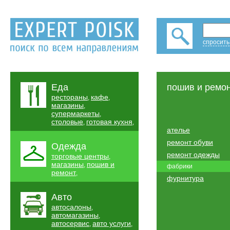
спросить
Еда
пошив и ремо
рестораны
кафе
,
,
магазины
,
супермаркеты
,
столовые
готовая кухня
,
,
ателье
ремонт обуви
Одежда
ремонт одежды
торговые центры
,
магазины
пошив и
,
фабрики
ремонт
,
фурнитура
Авто
автосалоны
,
автомагазины
,
автосервис
авто услуги
,
,