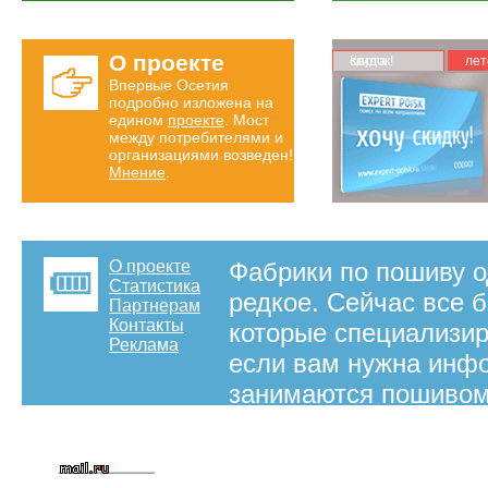
О проекте
Карта скидок!
лет
Впервые Осетия
подробно изложена на
едином
проекте
. Мост
между потребителями и
организациями возведен!
Мнение
.
О проекте
Фабрики по пошиву о
Статистика
редкое. Сейчас все 
Партнерам
Контакты
которые специализир
Реклама
если вам нужна инф
занимаются пошивом
на правах рекламы