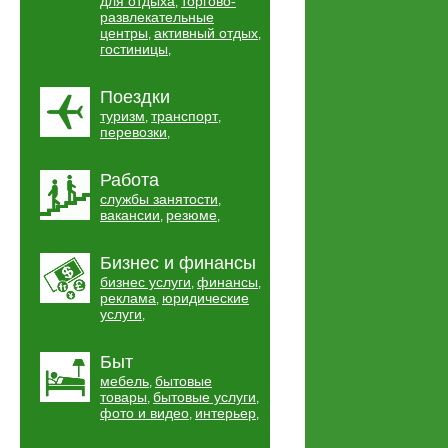
для отдыха
торгово-
,
развлекательные
центры
активный отдых
,
,
гостиницы
,
Поездки
туризм
транспорт
,
,
перевозки
,
Работа
службы занятости
,
вакансии
резюме
,
,
Бизнес и финансы
бизнес услуги
финансы
,
,
реклама
юридические
,
услуги
,
Быт
мебель
бытовые
,
товары
бытовые услуги
,
,
фото и видео
интерьер
,
,