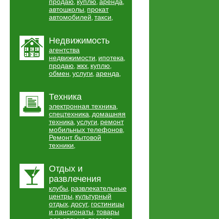
продаю
куплю
аренда
,
,
,
автошколы
прокат
,
автомобилей
такси
,
,
Недвижимость
агентства
недвижимости
ипотека
,
,
продаю
жкх
куплю
,
,
,
обмен
услуги
аренда
,
,
,
Техника
электронная техника
,
спецтехника
домашняя
,
техника
услуги
ремонт
,
,
мобильных телефонов
,
Ремонт бытовой
техники
,
Отдых и
развлечения
клубы
развлекательные
,
центры
культурный
,
отдых
досуг
гостиницы
,
,
и пансионаты
товары
,