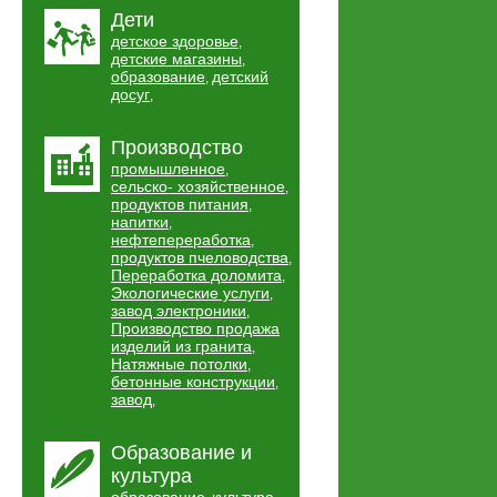
Дети
детское здоровье
,
детские магазины
,
образование
детский
,
досуг
,
Производство
промышленное
,
сельско- хозяйственное
,
продуктов питания
,
напитки
,
нефтепереработка
,
продуктов пчеловодства
,
Переработка доломита
,
Экологические услуги
,
завод электроники
,
Производство продажа
изделий из гранита
,
Натяжные потолки
,
бетонные конструкции
,
завод
,
Образование и
культура