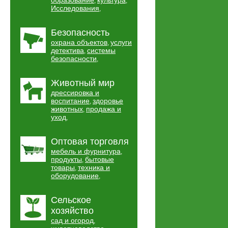
образование
культура
,
,
Исследования
,
Безопасность
охрана объектов
услуги
,
детектива
системы
,
безопасности
,
Животный мир
дрессировка и
воспитание
здоровье
,
животных
продажа и
,
уход
,
Оптовая торговля
мебель и фурнитура
,
продукты
бытовые
,
товары
техника и
,
оборудование
,
Сельское
хозяйство
сад и огород
,