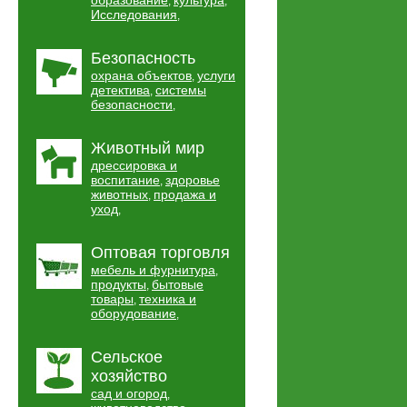
образование
культура
,
,
Исследования
,
Безопасность
охрана объектов
услуги
,
детектива
системы
,
безопасности
,
Животный мир
дрессировка и
воспитание
здоровье
,
животных
продажа и
,
уход
,
Оптовая торговля
мебель и фурнитура
,
продукты
бытовые
,
товары
техника и
,
оборудование
,
Сельское
хозяйство
сад и огород
,