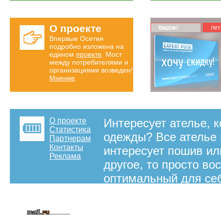
О проекте
Карта скидок!
лет
Впервые Осетия
подробно изложена на
едином
проекте
. Мост
между потребителями и
организациями возведен!
Мнение
.
О проекте
Интересует ателье, 
Статистика
одежды? Все ателье 
Партнерам
Контакты
интересует пошив ил
Реклама
другое, то просто в
оптимальный для себ
все ателье Владикав
карта поможет сорие
путь подъезда к нуж