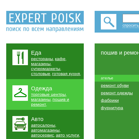
спросить
Еда
пошив и ремо
рестораны
кафе
,
,
магазины
,
супермаркеты
,
столовые
готовая кухня
,
,
ателье
ремонт обуви
Одежда
ремонт одежды
торговые центры
,
магазины
пошив и
,
фабрики
ремонт
,
фурнитура
Авто
автосалоны
,
автомагазины
,
автосервис
авто услуги
,
,