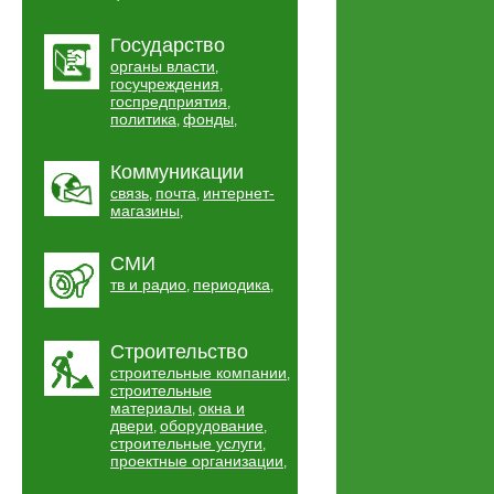
Государство
органы власти
,
госучреждения
,
госпредприятия
,
политика
фонды
,
,
Коммуникации
связь
почта
интернет-
,
,
магазины
,
СМИ
тв и радио
периодика
,
,
Строительство
строительные компании
,
строительные
материалы
окна и
,
двери
оборудование
,
,
строительные услуги
,
проектные организации
,