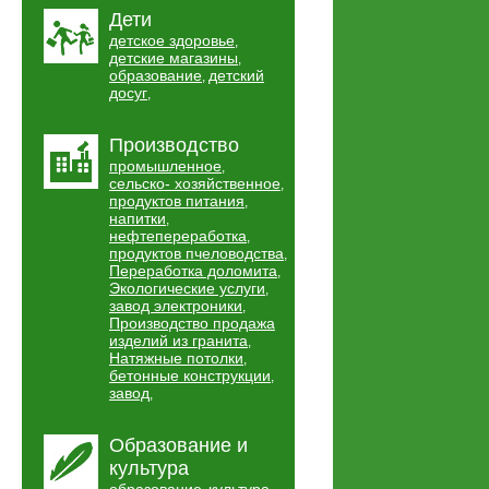
Дети
детское здоровье
,
детские магазины
,
образование
детский
,
досуг
,
Производство
промышленное
,
сельско- хозяйственное
,
продуктов питания
,
напитки
,
нефтепереработка
,
продуктов пчеловодства
,
Переработка доломита
,
Экологические услуги
,
завод электроники
,
Производство продажа
изделий из гранита
,
Натяжные потолки
,
бетонные конструкции
,
завод
,
Образование и
культура