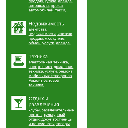
продаю
куплю
аренда
,
,
,
автошколы
прокат
,
автомобилей
такси
,
,
Недвижимость
агентства
недвижимости
ипотека
,
,
продаю
жкх
куплю
,
,
,
обмен
услуги
аренда
,
,
,
Техника
электронная техника
,
спецтехника
домашняя
,
техника
услуги
ремонт
,
,
мобильных телефонов
,
Ремонт бытовой
техники
,
Отдых и
развлечения
клубы
развлекательные
,
центры
культурный
,
отдых
досуг
гостиницы
,
,
и пансионаты
товары
,