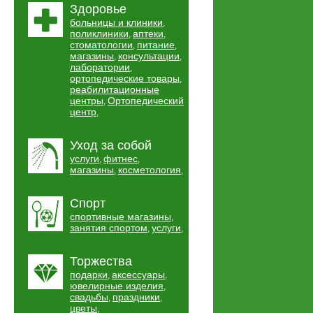
Здоровье
больницы и клиники
,
поликлиники
аптеки
,
,
стоматологии
питание
,
,
магазины
консультации
,
,
лаборатории
,
ортопедические товары
,
реабилитационные
центры
Ортопедический
,
центр
,
Уход за собой
услуги
фитнес
,
,
магазины
косметология
,
,
Спорт
спортивные магазины
,
занятия спортом
услуги
,
,
Торжества
подарки
аксессуары
,
,
ювелирные изделия
,
свадьбы
праздники
,
,
цветы
,