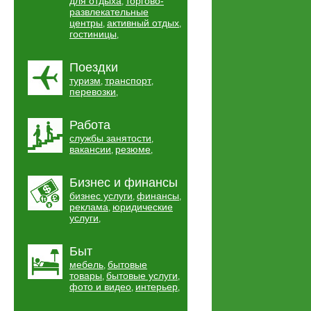
для отдыха
торгово-
,
развлекательные
центры
активный отдых
,
,
гостиницы
,
Поездки
туризм
транспорт
,
,
перевозки
,
Работа
службы занятости
,
вакансии
резюме
,
,
Бизнес и финансы
бизнес услуги
финансы
,
,
реклама
юридические
,
услуги
,
Быт
мебель
бытовые
,
товары
бытовые услуги
,
,
фото и видео
интерьер
,
,