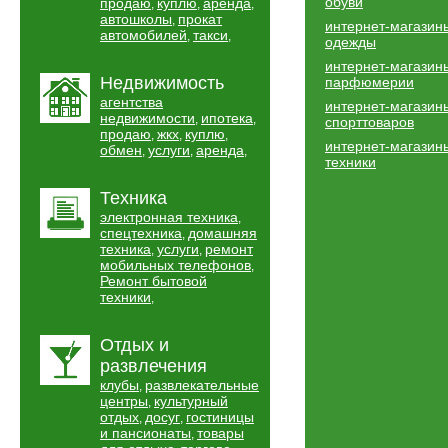
обуви
продаю
куплю
аренда
,
,
,
автошколы
прокат
,
интернет-магазин
автомобилей
такси
,
,
одежды
интернет-магазин
Недвижимость
парфюмерии
агентства
интернет-магазин
недвижимости
ипотека
,
,
спорттоваров
продаю
жкх
куплю
,
,
,
интернет-магазин
обмен
услуги
аренда
,
,
,
техники
Техника
электронная техника
,
спецтехника
домашняя
,
техника
услуги
ремонт
,
,
мобильных телефонов
,
Ремонт бытовой
техники
,
Отдых и
развлечения
клубы
развлекательные
,
центры
культурный
,
отдых
досуг
гостиницы
,
,
и пансионаты
товары
,