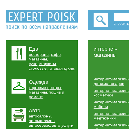
спросить
Еда
интернет-
рестораны
кафе
магазины
,
,
магазины
,
супермаркеты
,
столовые
готовая кухня
,
,
интернет-магазин
Одежда
детских товаров
торговые центры
,
интернет-магазин
магазины
пошив и
,
косметики
ремонт
,
интернет-магазин
мебели
Авто
интернет-магазин
автосалоны
,
медтехники
автомагазины
,
интернет-магазин
автосервис
авто услуги
,
,