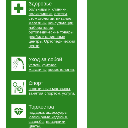
Здоровье
больницы и клиники
,
поликлиники
аптеки
,
,
стоматологии
питание
,
,
магазины
консультации
,
,
лаборатории
,
ортопедические товары
,
реабилитационные
центры
Ортопедический
,
центр
,
Уход за собой
услуги
фитнес
,
,
магазины
косметология
,
,
Спорт
спортивные магазины
,
занятия спортом
услуги
,
,
Торжества
подарки
аксессуары
,
,
ювелирные изделия
,
свадьбы
праздники
,
,
цветы
,