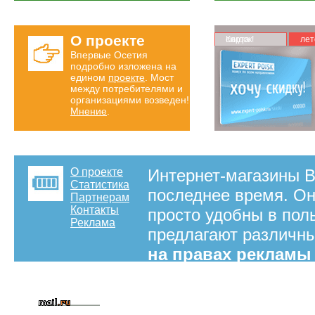
О проекте
Карта скидок!
лет
Впервые Осетия
подробно изложена на
едином
проекте
. Мост
между потребителями и
организациями возведен!
Мнение
.
О проекте
Интернет-магазины В
Статистика
последнее время. Он
Партнерам
Контакты
просто удобны в пол
Реклама
предлагают различны
на правах рекламы