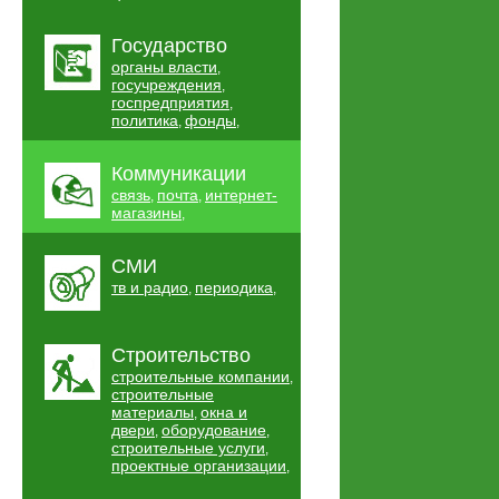
Государство
органы власти
,
госучреждения
,
госпредприятия
,
политика
фонды
,
,
Коммуникации
связь
почта
интернет-
,
,
магазины
,
СМИ
тв и радио
периодика
,
,
Строительство
строительные компании
,
строительные
материалы
окна и
,
двери
оборудование
,
,
строительные услуги
,
проектные организации
,