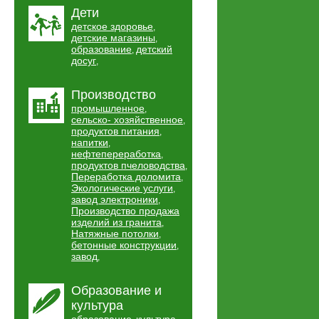
Дети
детское здоровье
,
детские магазины
,
образование
детский
,
досуг
,
Производство
промышленное
,
сельско- хозяйственное
,
продуктов питания
,
напитки
,
нефтепереработка
,
продуктов пчеловодства
,
Переработка доломита
,
Экологические услуги
,
завод электроники
,
Производство продажа
изделий из гранита
,
Натяжные потолки
,
бетонные конструкции
,
завод
,
Образование и
культура