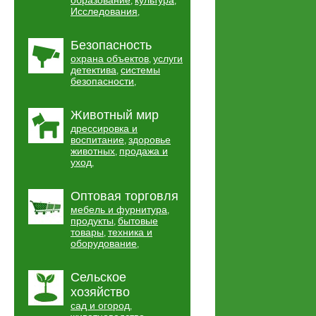
образование
культура
,
,
Исследования
,
Безопасность
охрана объектов
услуги
,
детектива
системы
,
безопасности
,
Животный мир
дрессировка и
воспитание
здоровье
,
животных
продажа и
,
уход
,
Оптовая торговля
мебель и фурнитура
,
продукты
бытовые
,
товары
техника и
,
оборудование
,
Сельское
хозяйство
сад и огород
,