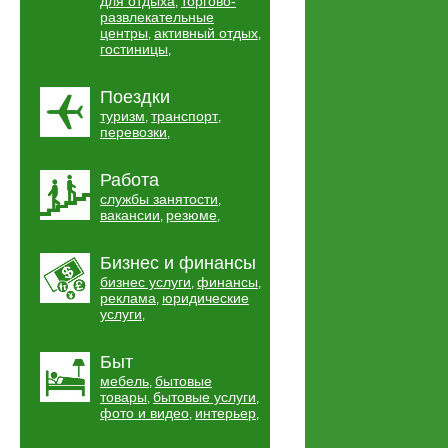
для отдыха
торгово-
,
развлекательные
центры
активный отдых
,
,
гостиницы
,
Поездки
туризм
транспорт
,
,
перевозки
,
Работа
службы занятости
,
вакансии
резюме
,
,
Бизнес и финансы
бизнес услуги
финансы
,
,
реклама
юридические
,
услуги
,
Быт
мебель
бытовые
,
товары
бытовые услуги
,
,
фото и видео
интерьер
,
,