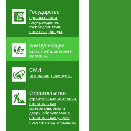
Государство
органы власти
,
госучреждения
,
госпредприятия
,
политика
фонды
,
,
Коммуникации
связь
почта
интернет-
,
,
магазины
,
СМИ
тв и радио
периодика
,
,
Строительство
строительные компании
,
строительные
материалы
окна и
,
двери
оборудование
,
,
строительные услуги
,
проектные организации
,