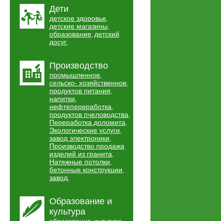
Дети
детское здоровье
,
детские магазины
,
образование
детский
,
досуг
,
Производство
промышленное
,
сельско- хозяйственное
,
продуктов питания
,
напитки
,
нефтепереработка
,
продуктов пчеловодства
,
Переработка доломита
,
Экологические услуги
,
завод электроники
,
Производство продажа
изделий из гранита
,
Натяжные потолки
,
бетонные конструкции
,
завод
,
Образование и
культура