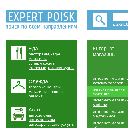
спросить
Еда
интернет-
рестораны
кафе
магазины
,
,
магазины
,
супермаркеты
,
столовые
готовая кухня
,
,
интернет-магазин
Одежда
детских товаров
торговые центры
,
интернет-магазины
магазины
пошив и
,
косметики
ремонт
,
интернет-магазин
мебели
Авто
интернет-магазин
автосалоны
,
медтехники
автомагазины
,
интернет-магазин
автосервис
авто услуги
,
,
обуви