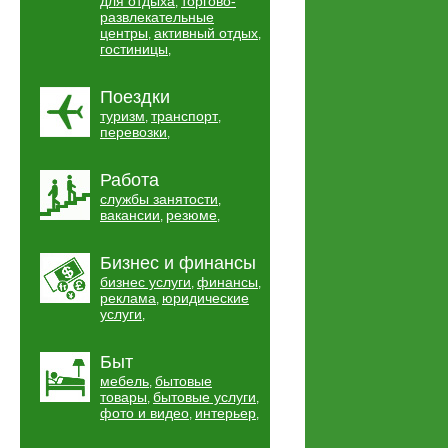
для отдыха
торгово-
,
развлекательные
центры
активный отдых
,
,
гостиницы
,
Поездки
туризм
транспорт
,
,
перевозки
,
Работа
службы занятости
,
вакансии
резюме
,
,
Бизнес и финансы
бизнес услуги
финансы
,
,
реклама
юридические
,
услуги
,
Быт
мебель
бытовые
,
товары
бытовые услуги
,
,
фото и видео
интерьер
,
,