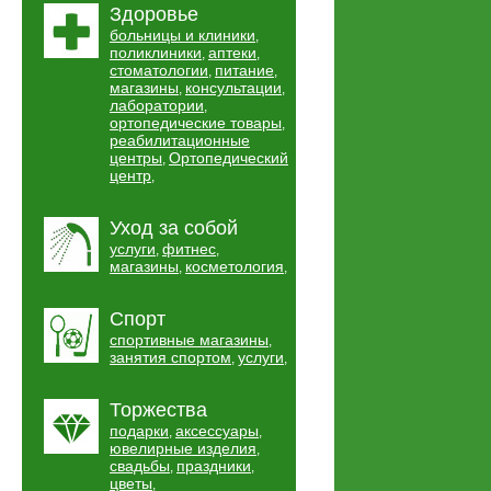
Здоровье
больницы и клиники
,
поликлиники
аптеки
,
,
стоматологии
питание
,
,
магазины
консультации
,
,
лаборатории
,
ортопедические товары
,
реабилитационные
центры
Ортопедический
,
центр
,
Уход за собой
услуги
фитнес
,
,
магазины
косметология
,
,
Спорт
спортивные магазины
,
занятия спортом
услуги
,
,
Торжества
подарки
аксессуары
,
,
ювелирные изделия
,
свадьбы
праздники
,
,
цветы
,