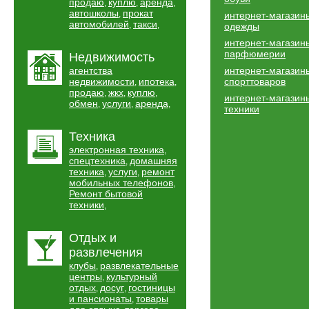
продаю
куплю
аренда
,
,
,
автошколы
прокат
,
интернет-магазин
автомобилей
такси
,
,
одежды
интернет-магазин
парфюмерии
Недвижимость
агентства
интернет-магазин
недвижимости
ипотека
спорттоваров
,
,
продаю
жкх
куплю
,
,
,
интернет-магазин
обмен
услуги
аренда
,
,
,
техники
Техника
электронная техника
,
спецтехника
домашняя
,
техника
услуги
ремонт
,
,
мобильных телефонов
,
Ремонт бытовой
техники
,
Отдых и
развлечения
клубы
развлекательные
,
центры
культурный
,
отдых
досуг
гостиницы
,
,
и пансионаты
товары
,