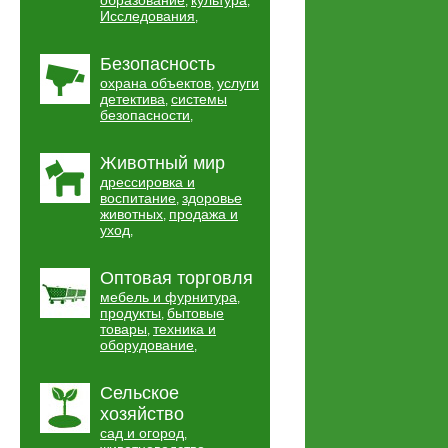
образование
культура
,
,
Исследования
,
Безопасность
охрана объектов
услуги
,
детектива
системы
,
безопасности
,
Животный мир
дрессировка и
воспитание
здоровье
,
животных
продажа и
,
уход
,
Оптовая торговля
мебель и фурнитура
,
продукты
бытовые
,
товары
техника и
,
оборудование
,
Сельское
хозяйство
сад и огород
,