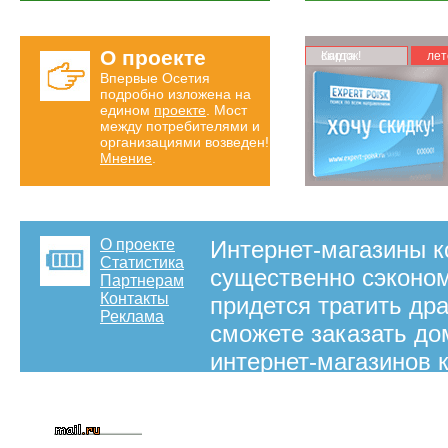
О проекте
Карта скидок!
лет
Впервые Осетия
подробно изложена на
едином
проекте
. Мост
между потребителями и
организациями возведен!
Мнение
.
О проекте
Интернет-магазины к
Статистика
существенно сэконом
Партнерам
Контакты
придется тратить др
Реклама
сможете заказать до
интернет-магазинов 
отличаются богатым 
на правах рекламы