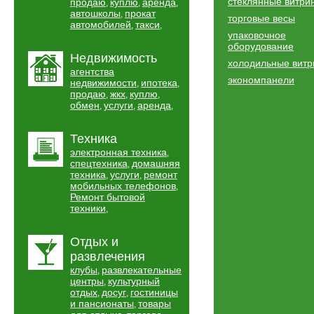
стеклянные витри
продаю
куплю
аренда
,
,
,
автошколы
прокат
,
торговые весы
автомобилей
такси
,
,
упаковочное
оборудование
Недвижимость
холодильные вит
агентства
экономпанели
недвижимости
ипотека
,
,
продаю
жкх
куплю
,
,
,
обмен
услуги
аренда
,
,
,
Техника
электронная техника
,
спецтехника
домашняя
,
техника
услуги
ремонт
,
,
мобильных телефонов
,
Ремонт бытовой
техники
,
Отдых и
развлечения
клубы
развлекательные
,
центры
культурный
,
отдых
досуг
гостиницы
,
,
и пансионаты
товары
,