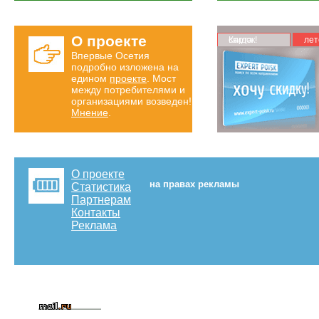
О проекте
Карта скидок!
лет
Впервые Осетия
подробно изложена на
едином
проекте
. Мост
между потребителями и
организациями возведен!
Мнение
.
О проекте
на правах рекламы
Статистика
Партнерам
Контакты
Реклама