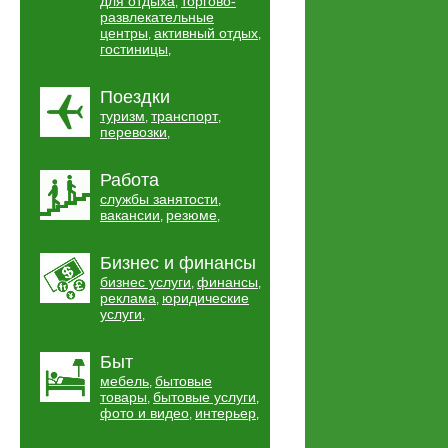
для отдыха
торгово-
,
развлекательные
центры
активный отдых
,
,
гостиницы
,
Поездки
туризм
транспорт
,
,
перевозки
,
Работа
службы занятости
,
вакансии
резюме
,
,
Бизнес и финансы
бизнес услуги
финансы
,
,
реклама
юридические
,
услуги
,
Быт
мебель
бытовые
,
товары
бытовые услуги
,
,
фото и видео
интерьер
,
,