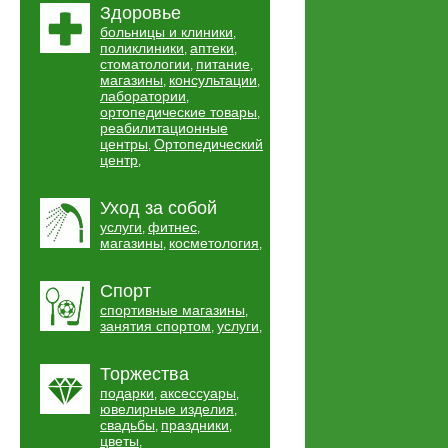
Здоровье
больницы и клиники
,
поликлиники
аптеки
,
,
стоматологии
питание
,
,
магазины
консультации
,
,
лаборатории
,
ортопедические товары
,
реабилитационные
центры
Ортопедический
,
центр
,
Уход за собой
услуги
фитнес
,
,
магазины
косметология
,
,
Спорт
спортивные магазины
,
занятия спортом
услуги
,
,
Торжества
подарки
аксессуары
,
,
ювелирные изделия
,
свадьбы
праздники
,
,
цветы
,