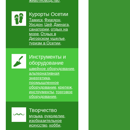
животноводство
,
Курорты Осетии
Тамиск
Фиагдон
,
,
Урсдон
Цей
Дзинага
,
,
,
санатории
отдых на
,
море
Отдых в
,
Дигорском ущелье
,
туризм в Осетии
,
Инструменты и
оборудование
швейное оборудование
,
альтернативная
энергетика
,
промышленное
оборудование
крепеж
,
,
инструменты
торговое
,
оборудование
,
Творчество
музыка
рукоделие
,
,
изобразительное
искусство
хобби
,
,