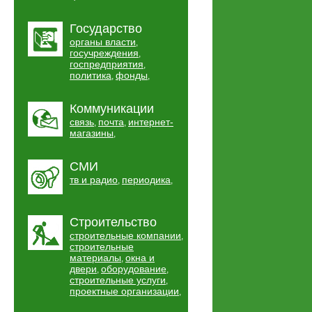
Государство
органы власти
,
госучреждения
,
госпредприятия
,
политика
фонды
,
,
Коммуникации
связь
почта
интернет-
,
,
магазины
,
СМИ
тв и радио
периодика
,
,
Строительство
строительные компании
,
строительные
материалы
окна и
,
двери
оборудование
,
,
строительные услуги
,
проектные организации
,