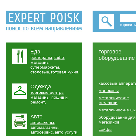
спросить
Еда
торговое
рестораны
кафе
оборудование
,
,
магазины
,
супермаркеты
,
столовые
готовая кухня
,
,
кассовые аппарат
Одежда
манекены
торговые центры
,
магазины
пошив и
,
металлические
ремонт
,
стеллажи
металлические ш
Авто
оборудование для
магазинов
автосалоны
,
автомагазины
,
сейфы
автосервис
авто услуги
,
,