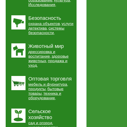
образование
культура
,
,
Исследования
,
Безопасность
охрана объектов
услуги
,
детектива
системы
,
безопасности
,
Животный мир
дрессировка и
воспитание
здоровье
,
животных
продажа и
,
уход
,
Оптовая торговля
мебель и фурнитура
,
продукты
бытовые
,
товары
техника и
,
оборудование
,
Сельское
хозяйство
сад и огород
,