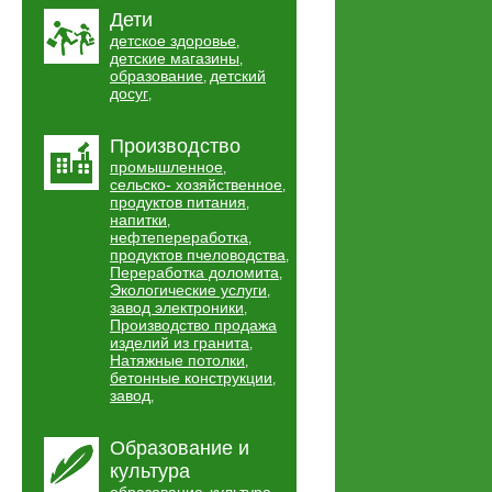
Дети
детское здоровье
,
детские магазины
,
образование
детский
,
досуг
,
Производство
промышленное
,
сельско- хозяйственное
,
продуктов питания
,
напитки
,
нефтепереработка
,
продуктов пчеловодства
,
Переработка доломита
,
Экологические услуги
,
завод электроники
,
Производство продажа
изделий из гранита
,
Натяжные потолки
,
бетонные конструкции
,
завод
,
Образование и
культура