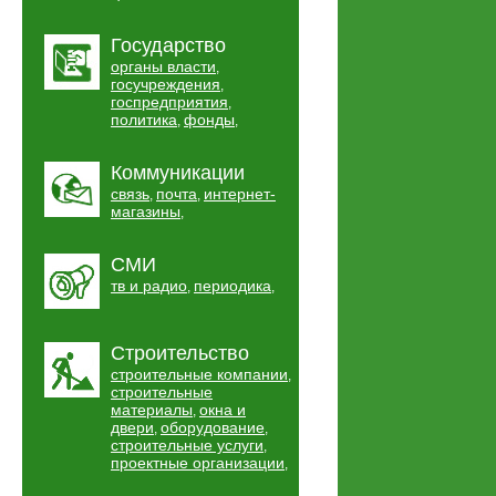
Государство
органы власти
,
госучреждения
,
госпредприятия
,
политика
фонды
,
,
Коммуникации
связь
почта
интернет-
,
,
магазины
,
СМИ
тв и радио
периодика
,
,
Строительство
строительные компании
,
строительные
материалы
окна и
,
двери
оборудование
,
,
строительные услуги
,
проектные организации
,