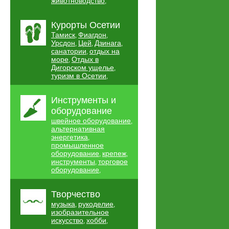
животноводство
,
Курорты Осетии
Тамиск
Фиагдон
,
,
Урсдон
Цей
Дзинага
,
,
,
санатории
отдых на
,
море
Отдых в
,
Дигорском ущелье
,
туризм в Осетии
,
Инструменты и
оборудование
швейное оборудование
,
альтернативная
энергетика
,
промышленное
оборудование
крепеж
,
,
инструменты
торговое
,
оборудование
,
Творчество
музыка
рукоделие
,
,
изобразительное
искусство
хобби
,
,