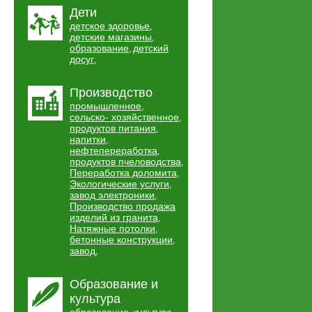
Дети
детское здоровье
,
детские магазины
,
образование
детский
,
досуг
,
Производство
промышленное
,
сельско- хозяйственное
,
продуктов питания
,
напитки
,
нефтепереработка
,
продуктов пчеловодства
,
Переработка доломита
,
Экологические услуги
,
завод электроники
,
Производство продажа
изделий из гранита
,
Натяжные потолки
,
бетонные конструкции
,
завод
,
Образование и
культура