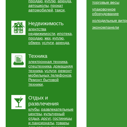
продаю
куплю
аренда
,
,
,
торговые весы
автошколы
прокат
,
упаковочное
автомобилей
такси
,
,
оборудование
холодильные вит
Недвижимость
экономпанели
агентства
недвижимости
ипотека
,
,
продаю
жкх
куплю
,
,
,
обмен
услуги
аренда
,
,
,
Техника
электронная техника
,
спецтехника
домашняя
,
техника
услуги
ремонт
,
,
мобильных телефонов
,
Ремонт бытовой
техники
,
Отдых и
развлечения
клубы
развлекательные
,
центры
культурный
,
отдых
досуг
гостиницы
,
,
и пансионаты
товары
,