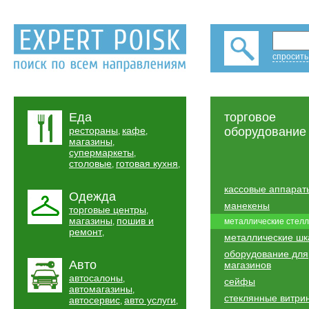
спросить
Еда
торговое
рестораны
кафе
оборудование
,
,
магазины
,
супермаркеты
,
столовые
готовая кухня
,
,
кассовые аппарат
Одежда
манекены
торговые центры
,
магазины
пошив и
,
металлические стел
ремонт
,
металлические ш
оборудование для
Авто
магазинов
автосалоны
,
сейфы
автомагазины
,
стеклянные витри
автосервис
авто услуги
,
,