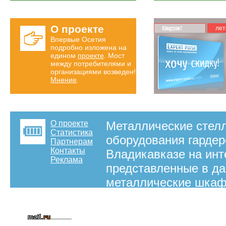
О проекте
Карта скидок!
лет
Впервые Осетия
подробно изложена на
едином
проекте
. Мост
между потребителями и
организациями возведен!
Мнение
.
О проекте
Металлические стелл
Статистика
оборудования гардер
Партнерам
Контакты
Владикавказе на инт
Реклама
представленные в да
металлические шкаф
оптимальный вариан
информация о том, г
магазинах Владикавк