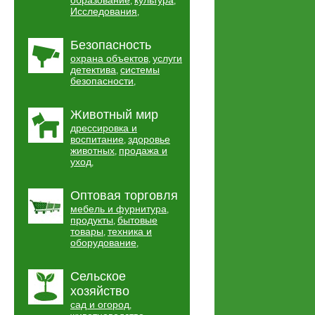
образование
культура
,
,
Исследования
,
Безопасность
охрана объектов
услуги
,
детектива
системы
,
безопасности
,
Животный мир
дрессировка и
воспитание
здоровье
,
животных
продажа и
,
уход
,
Оптовая торговля
мебель и фурнитура
,
продукты
бытовые
,
товары
техника и
,
оборудование
,
Сельское
хозяйство
сад и огород
,