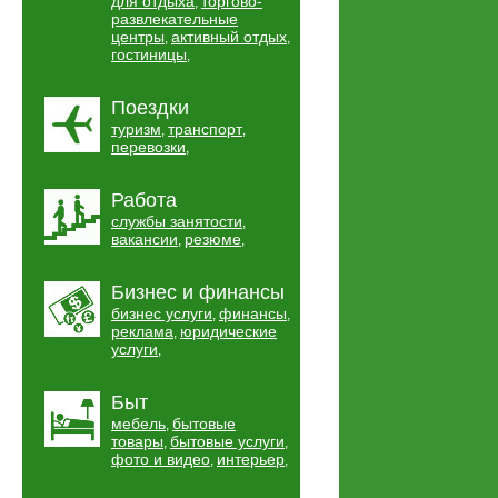
для отдыха
торгово-
,
развлекательные
центры
активный отдых
,
,
гостиницы
,
Поездки
туризм
транспорт
,
,
перевозки
,
Работа
службы занятости
,
вакансии
резюме
,
,
Бизнес и финансы
бизнес услуги
финансы
,
,
реклама
юридические
,
услуги
,
Быт
мебель
бытовые
,
товары
бытовые услуги
,
,
фото и видео
интерьер
,
,