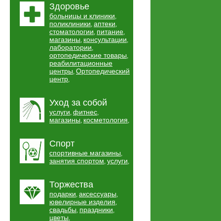
Здоровье
больницы и клиники
,
поликлиники
аптеки
,
,
стоматологии
питание
,
,
магазины
консультации
,
,
лаборатории
,
ортопедические товары
,
реабилитационные
центры
Ортопедический
,
центр
,
Уход за собой
услуги
фитнес
,
,
магазины
косметология
,
,
Спорт
спортивные магазины
,
занятия спортом
услуги
,
,
Торжества
подарки
аксессуары
,
,
ювелирные изделия
,
свадьбы
праздники
,
,
цветы
,