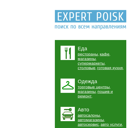
Еда
рестораны
кафе
,
,
магазины
,
супермаркеты
,
столовые
готовая кухня
,
,
Одежда
торговые центры
,
магазины
пошив и
,
ремонт
,
Авто
автосалоны
,
автомагазины
,
автосервис
авто услуги
,
,