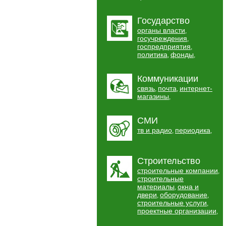
Государство
органы власти
,
госучреждения
,
госпредприятия
,
политика
фонды
,
,
Коммуникации
связь
почта
интернет-
,
,
магазины
,
СМИ
тв и радио
периодика
,
,
Строительство
строительные компании
,
строительные
материалы
окна и
,
двери
оборудование
,
,
строительные услуги
,
проектные организации
,