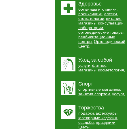
Здоровье
больницы и клиники
,
поликлиники
аптеки
,
,
стоматологии
питание
,
,
магазины
консультации
,
,
лаборатории
,
ортопедические товары
,
реабилитационные
центры
Ортопедический
,
центр
,
Уход за собой
услуги
фитнес
,
,
магазины
косметология
,
,
Спорт
спортивные магазины
,
занятия спортом
услуги
,
,
Торжества
подарки
аксессуары
,
,
ювелирные изделия
,
свадьбы
праздники
,
,
цветы
,