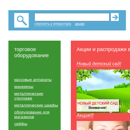
спросить у оператора
акции
торговое
Акции и распродажи 
оборудование
Новый детский сад!
кассовые аппараты
манекены
металлические
стеллажи
металлические шкафы
оборудование для
Акция!!!
магазинов
сейфы