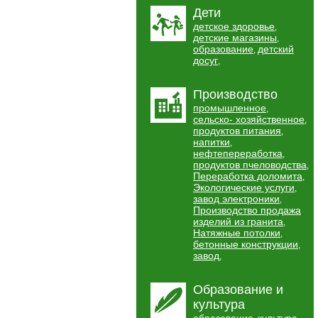
Дети
детское здоровье
,
детские магазины
,
образование
детский
,
досуг
,
Производство
промышленное
,
сельско- хозяйственное
,
продуктов питания
,
напитки
,
нефтепереработка
,
продуктов пчеловодства
,
Переработка доломита
,
Экологические услуги
,
завод электроники
,
Производство продажа
изделий из гранита
,
Натяжные потолки
,
бетонные конструкции
,
завод
,
Образование и
культура