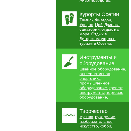
животноводство
,
Курорты Осетии
Тамиск
Фиагдон
,
,
Урсдон
Цей
Дзинага
,
,
,
санатории
отдых на
,
море
Отдых в
,
Дигорском ущелье
,
туризм в Осетии
,
Инструменты и
оборудование
швейное оборудование
,
альтернативная
энергетика
,
промышленное
оборудование
крепеж
,
,
инструменты
торговое
,
оборудование
,
Творчество
музыка
рукоделие
,
,
изобразительное
искусство
хобби
,
,