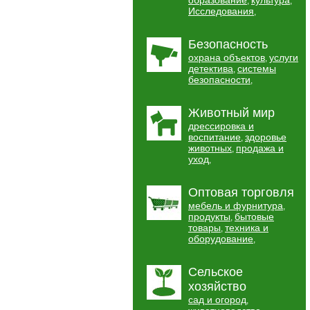
образование
культура
,
,
Исследования
,
Безопасность
охрана объектов
услуги
,
детектива
системы
,
безопасности
,
Животный мир
дрессировка и
воспитание
здоровье
,
животных
продажа и
,
уход
,
Оптовая торговля
мебель и фурнитура
,
продукты
бытовые
,
товары
техника и
,
оборудование
,
Сельское
хозяйство
сад и огород
,