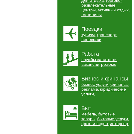
для отдыха
торгово-
,
развлекательные
центры
активный отдых
,
,
гостиницы
,
Поездки
туризм
транспорт
,
,
перевозки
,
Работа
службы занятости
,
вакансии
резюме
,
,
Бизнес и финансы
бизнес услуги
финансы
,
,
реклама
юридические
,
услуги
,
Быт
мебель
бытовые
,
товары
бытовые услуги
,
,
фото и видео
интерьер
,
,