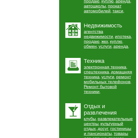
продаю
куплю
аренда
,
,
,
автошколы
прокат
,
автомобилей
такси
,
,
Недвижимость
агентства
недвижимости
ипотека
,
,
продаю
жкх
куплю
,
,
,
обмен
услуги
аренда
,
,
,
Техника
электронная техника
,
спецтехника
домашняя
,
техника
услуги
ремонт
,
,
мобильных телефонов
,
Ремонт бытовой
техники
,
Отдых и
развлечения
клубы
развлекательные
,
центры
культурный
,
отдых
досуг
гостиницы
,
,
и пансионаты
товары
,