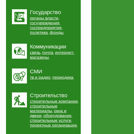
Государство
органы власти
,
госучреждения
,
госпредприятия
,
политика
фонды
,
,
Коммуникации
связь
почта
интернет-
,
,
магазины
,
СМИ
тв и радио
периодика
,
,
Строительство
строительные компании
,
строительные
материалы
окна и
,
двери
оборудование
,
,
строительные услуги
,
проектные организации
,