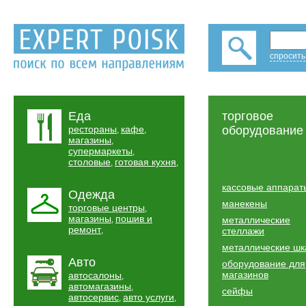
спросить
Еда
торговое
рестораны
кафе
оборудование
,
,
магазины
,
супермаркеты
,
столовые
готовая кухня
,
,
кассовые аппарат
Одежда
манекены
торговые центры
,
магазины
пошив и
,
металлические
ремонт
,
стеллажи
металлические ш
Авто
оборудование для
магазинов
автосалоны
,
автомагазины
,
сейфы
автосервис
авто услуги
,
,