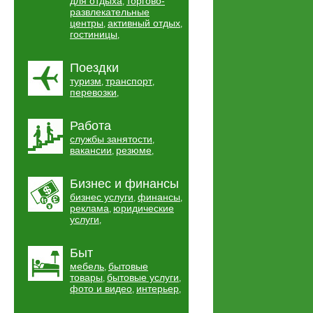
для отдыха
торгово-
,
развлекательные
центры
активный отдых
,
,
гостиницы
,
Поездки
туризм
транспорт
,
,
перевозки
,
Работа
службы занятости
,
вакансии
резюме
,
,
Бизнес и финансы
бизнес услуги
финансы
,
,
реклама
юридические
,
услуги
,
Быт
мебель
бытовые
,
товары
бытовые услуги
,
,
фото и видео
интерьер
,
,