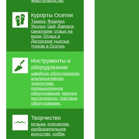
животноводство
,
Курорты Осетии
Тамиск
Фиагдон
,
,
Урсдон
Цей
Дзинага
,
,
,
санатории
отдых на
,
море
Отдых в
,
Дигорском ущелье
,
туризм в Осетии
,
Инструменты и
оборудование
швейное оборудование
,
альтернативная
энергетика
,
промышленное
оборудование
крепеж
,
,
инструменты
торговое
,
оборудование
,
Творчество
музыка
рукоделие
,
,
изобразительное
искусство
хобби
,
,