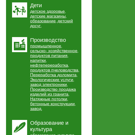
Дети
детское здоровье
,
детские магазины
,
образование
детский
,
досуг
,
Производство
промышленное
,
сельско- хозяйственное
,
продуктов питания
,
напитки
,
нефтепереработка
,
продуктов пчеловодства
,
Переработка доломита
,
Экологические услуги
,
завод электроники
,
Производство продажа
изделий из гранита
,
Натяжные потолки
,
бетонные конструкции
,
завод
,
Образование и
культура