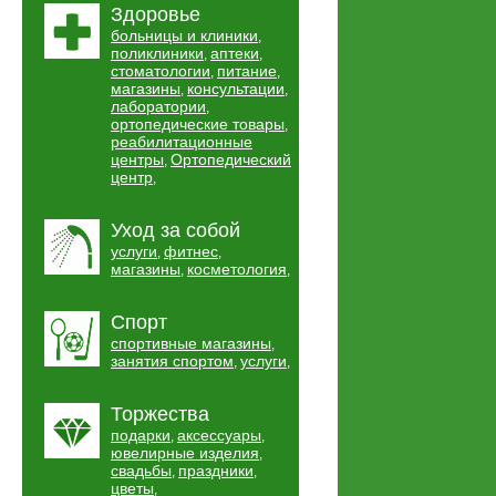
Здоровье
больницы и клиники
,
поликлиники
аптеки
,
,
стоматологии
питание
,
,
магазины
консультации
,
,
лаборатории
,
ортопедические товары
,
реабилитационные
центры
Ортопедический
,
центр
,
Уход за собой
услуги
фитнес
,
,
магазины
косметология
,
,
Спорт
спортивные магазины
,
занятия спортом
услуги
,
,
Торжества
подарки
аксессуары
,
,
ювелирные изделия
,
свадьбы
праздники
,
,
цветы
,