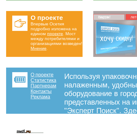
О проекте
Карта скидок!
лет
Впервые Осетия
подробно изложена на
едином
проекте
. Мост
между потребителями и
организациями возведен!
Мнение
.
О проекте
Используя упаковочн
Статистика
налаженным, удобны
Партнерам
Контакты
оборудование в горо
Реклама
представленных на и
"Эксперт Поиск". Зд
компаний, продающи
оборудование, номер
оборудования. купит