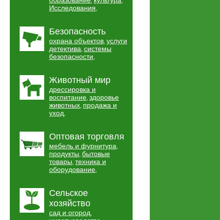
образование
культура
,
,
Исследования
,
Безопасность
охрана объектов
услуги
,
детектива
системы
,
безопасности
,
Животный мир
дрессировка и
воспитание
здоровье
,
животных
продажа и
,
уход
,
Оптовая торговля
мебель и фурнитура
,
продукты
бытовые
,
товары
техника и
,
оборудование
,
Сельское
хозяйство
сад и огород
,