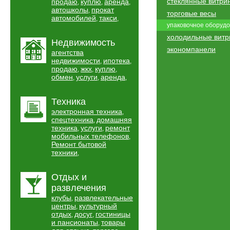
стеклянные витри
продаю
куплю
аренда
,
,
,
автошколы
прокат
,
торговые весы
автомобилей
такси
,
,
упаковочное оборуд
холодильные вит
Недвижимость
экономпанели
агентства
недвижимости
ипотека
,
,
продаю
жкх
куплю
,
,
,
обмен
услуги
аренда
,
,
,
Техника
электронная техника
,
спецтехника
домашняя
,
техника
услуги
ремонт
,
,
мобильных телефонов
,
Ремонт бытовой
техники
,
Отдых и
развлечения
клубы
развлекательные
,
центры
культурный
,
отдых
досуг
гостиницы
,
,
и пансионаты
товары
,