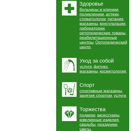
Здоровье
больницы и клиники
,
поликлиники
аптеки
,
,
стоматологии
питание
,
,
магазины
консультации
,
,
лаборатории
,
ортопедические товары
,
реабилитационные
центры
Ортопедический
,
центр
,
Уход за собой
услуги
фитнес
,
,
магазины
косметология
,
,
Спорт
спортивные магазины
,
занятия спортом
услуги
,
,
Торжества
подарки
аксессуары
,
,
ювелирные изделия
,
свадьбы
праздники
,
,
цветы
,