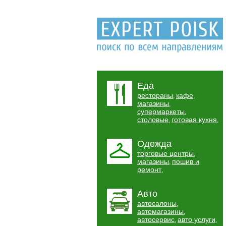
Еда
рестораны
кафе
,
,
магазины
,
супермаркеты
,
столовые
готовая кухня
,
,
Одежда
торговые центры
,
магазины
пошив и
,
ремонт
,
Авто
автосалоны
,
автомагазины
,
автосервис
авто услуги
,
,