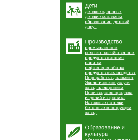
Дети
детское здоровье
,
детские магазины
,
образование
детский
,
досуг
,
Производство
промышленное
,
сельско- хозяйственное
,
продуктов питания
,
напитки
,
нефтепереработка
,
продуктов пчеловодства
,
Переработка доломита
,
Экологические услуги
,
завод электроники
,
Производство продажа
изделий из гранита
,
Натяжные потолки
,
бетонные конструкции
,
завод
,
Образование и
культура