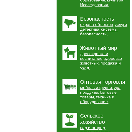
образование
культура
,
,
Исследования
,
Безопасность
охрана объектов
услуги
,
детектива
системы
,
безопасности
,
Животный мир
дрессировка и
воспитание
здоровье
,
животных
продажа и
,
уход
,
Оптовая торговля
мебель и фурнитура
,
продукты
бытовые
,
товары
техника и
,
оборудование
,
Сельское
хозяйство
сад и огород
,