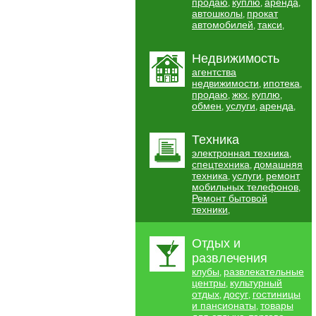
продаю
куплю
аренда
,
,
,
автошколы
прокат
,
автомобилей
такси
,
,
Недвижимость
агентства
недвижимости
ипотека
,
,
продаю
жкх
куплю
,
,
,
обмен
услуги
аренда
,
,
,
Техника
электронная техника
,
спецтехника
домашняя
,
техника
услуги
ремонт
,
,
мобильных телефонов
,
Ремонт бытовой
техники
,
Отдых и
развлечения
клубы
развлекательные
,
центры
культурный
,
отдых
досуг
гостиницы
,
,
и пансионаты
товары
,