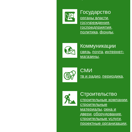
Государство
органы власти
,
госучреждения
,
госпредприятия
,
политика
фонды
,
,
Коммуникации
связь
почта
интернет-
,
,
магазины
,
СМИ
тв и радио
периодика
,
,
Строительство
строительные компании
,
строительные
материалы
окна и
,
двери
оборудование
,
,
строительные услуги
,
проектные организации
,