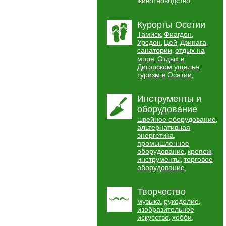
животноводство
,
Курорты Осетии
Тамиск
Фиагдон
,
,
Урсдон
Цей
Дзинага
,
,
,
санатории
отдых на
,
море
Отдых в
,
Дигорском ущелье
,
туризм в Осетии
,
Инструменты и
оборудование
швейное оборудование
,
альтернативная
энергетика
,
промышленное
оборудование
крепеж
,
,
инструменты
торговое
,
оборудование
,
Творчество
музыка
рукоделие
,
,
изобразительное
искусство
хобби
,
,