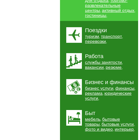
для отдыха
торгово-
,
развлекательные
центры
активный отдых
,
,
гостиницы
,
Поездки
туризм
транспорт
,
,
перевозки
,
Работа
службы занятости
,
вакансии
резюме
,
,
Бизнес и финансы
бизнес услуги
финансы
,
,
реклама
юридические
,
услуги
,
Быт
мебель
бытовые
,
товары
бытовые услуги
,
,
фото и видео
интерьер
,
,