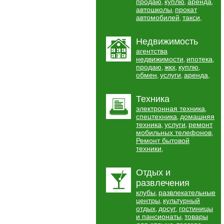
продаю
куплю
аренда
,
,
,
автошколы
прокат
,
автомобилей
такси
,
,
Недвижимость
агентства
недвижимости
ипотека
,
,
продаю
жкх
куплю
,
,
,
обмен
услуги
аренда
,
,
,
Техника
электронная техника
,
спецтехника
домашняя
,
техника
услуги
ремонт
,
,
мобильных телефонов
,
Ремонт бытовой
техники
,
Отдых и
развлечения
клубы
развлекательные
,
центры
культурный
,
отдых
досуг
гостиницы
,
,
и пансионаты
товары
,