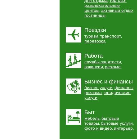
для отдыха
торгово-
,
развлекательные
центры
активный отдых
,
,
гостиницы
,
Поездки
туризм
транспорт
,
,
перевозки
,
Работа
службы занятости
,
вакансии
резюме
,
,
Бизнес и финансы
бизнес услуги
финансы
,
,
реклама
юридические
,
услуги
,
Быт
мебель
бытовые
,
товары
бытовые услуги
,
,
фото и видео
интерьер
,
,