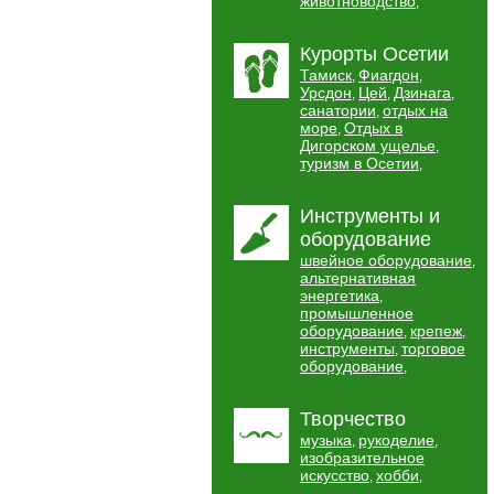
животноводство
,
Курорты Осетии
Тамиск
Фиагдон
,
,
Урсдон
Цей
Дзинага
,
,
,
санатории
отдых на
,
море
Отдых в
,
Дигорском ущелье
,
туризм в Осетии
,
Инструменты и
оборудование
швейное оборудование
,
альтернативная
энергетика
,
промышленное
оборудование
крепеж
,
,
инструменты
торговое
,
оборудование
,
Творчество
музыка
рукоделие
,
,
изобразительное
искусство
хобби
,
,