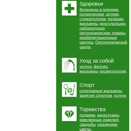
Здоровье
больницы и клиники
,
поликлиники
аптеки
,
,
стоматологии
питание
,
,
магазины
консультации
,
,
лаборатории
,
ортопедические товары
,
реабилитационные
центры
Ортопедический
,
центр
,
Уход за собой
услуги
фитнес
,
,
магазины
косметология
,
,
Спорт
спортивные магазины
,
занятия спортом
услуги
,
,
Торжества
подарки
аксессуары
,
,
ювелирные изделия
,
свадьбы
праздники
,
,
цветы
,