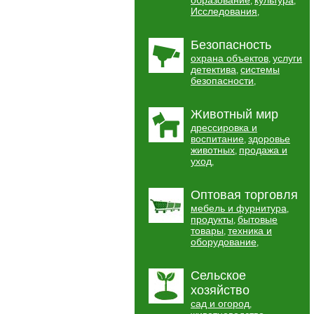
образование
культура
,
,
Исследования
,
Безопасность
охрана объектов
услуги
,
детектива
системы
,
безопасности
,
Животный мир
дрессировка и
воспитание
здоровье
,
животных
продажа и
,
уход
,
Оптовая торговля
мебель и фурнитура
,
продукты
бытовые
,
товары
техника и
,
оборудование
,
Сельское
хозяйство
сад и огород
,