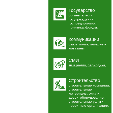
Государство
органы власти
,
госучреждения
,
госпредприятия
,
политика
фонды
,
,
Коммуникации
связь
почта
интернет-
,
,
магазины
,
СМИ
тв и радио
периодика
,
,
Строительство
строительные компании
,
строительные
материалы
окна и
,
двери
оборудование
,
,
строительные услуги
,
проектные организации
,