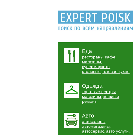
Еда
рестораны
кафе
,
,
магазины
,
супермаркеты
,
столовые
готовая кухня
,
,
Одежда
торговые центры
,
магазины
пошив и
,
ремонт
,
Авто
автосалоны
,
автомагазины
,
автосервис
авто услуги
,
,