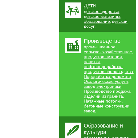
Дети
детское здоровье
,
детские магазины
,
образование
детский
,
досуг
,
Производство
промышленное
,
сельско- хозяйственное
,
продуктов питания
,
напитки
,
нефтепереработка
,
продуктов пчеловодства
,
Переработка доломита
,
Экологические услуги
,
завод электроники
,
Производство продажа
изделий из гранита
,
Натяжные потолки
,
бетонные конструкции
,
завод
,
Образование и
культура