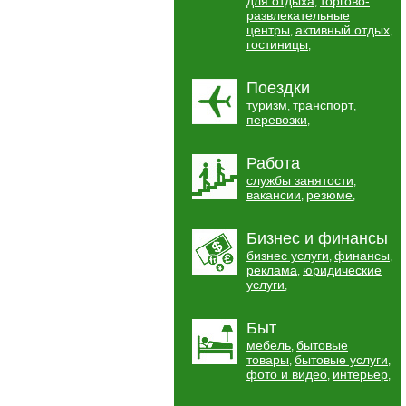
для отдыха
торгово-
,
развлекательные
центры
активный отдых
,
,
гостиницы
,
Поездки
туризм
транспорт
,
,
перевозки
,
Работа
службы занятости
,
вакансии
резюме
,
,
Бизнес и финансы
бизнес услуги
финансы
,
,
реклама
юридические
,
услуги
,
Быт
мебель
бытовые
,
товары
бытовые услуги
,
,
фото и видео
интерьер
,
,