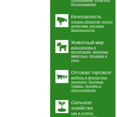
образование
культура
,
,
Исследования
,
Безопасность
охрана объектов
услуги
,
детектива
системы
,
безопасности
,
Животный мир
дрессировка и
воспитание
здоровье
,
животных
продажа и
,
уход
,
Оптовая торговля
мебель и фурнитура
,
продукты
бытовые
,
товары
техника и
,
оборудование
,
Сельское
хозяйство
сад и огород
,