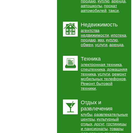
продаю
куплю
аренда
,
,
,
автошколы
прокат
,
автомобилей
такси
,
,
Недвижимость
агентства
недвижимости
ипотека
,
,
продаю
жкх
куплю
,
,
,
обмен
услуги
аренда
,
,
,
Техника
электронная техника
,
спецтехника
домашняя
,
техника
услуги
ремонт
,
,
мобильных телефонов
,
Ремонт бытовой
техники
,
Отдых и
развлечения
клубы
развлекательные
,
центры
культурный
,
отдых
досуг
гостиницы
,
,
и пансионаты
товары
,