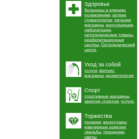
Здоровье
больницы и клиники
,
поликлиники
аптеки
,
,
стоматологии
питание
,
,
магазины
консультации
,
,
лаборатории
,
ортопедические товары
,
реабилитационные
центры
Ортопедический
,
центр
,
Уход за собой
услуги
фитнес
,
,
магазины
косметология
,
,
Спорт
спортивные магазины
,
занятия спортом
услуги
,
,
Торжества
подарки
аксессуары
,
,
ювелирные изделия
,
свадьбы
праздники
,
,
цветы
,