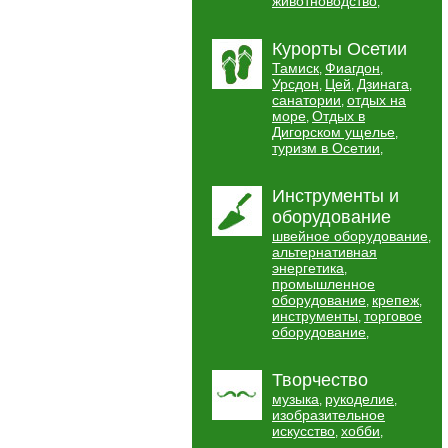
животноводство
,
Курорты Осетии
Тамиск
Фиагдон
,
,
Урсдон
Цей
Дзинага
,
,
,
санатории
отдых на
,
море
Отдых в
,
Дигорском ущелье
,
туризм в Осетии
,
Инструменты и
оборудование
швейное оборудование
,
альтернативная
энергетика
,
промышленное
оборудование
крепеж
,
,
инструменты
торговое
,
оборудование
,
Творчество
музыка
рукоделие
,
,
изобразительное
искусство
хобби
,
,