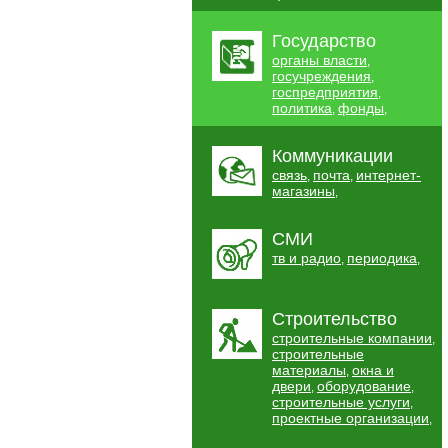
Государство
органы власти
,
госучреждения
,
госпредприятия
,
политика
фонды
,
,
Коммуникации
связь
почта
интернет-
,
,
магазины
,
СМИ
тв и радио
периодика
,
,
Строительство
строительные компании
,
строительные
материалы
окна и
,
двери
оборудование
,
,
строительные услуги
,
проектные организации
,