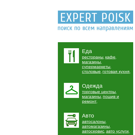
Еда
рестораны
кафе
,
,
магазины
,
супермаркеты
,
столовые
готовая кухня
,
,
Одежда
торговые центры
,
магазины
пошив и
,
ремонт
,
Авто
автосалоны
,
автомагазины
,
автосервис
авто услуги
,
,