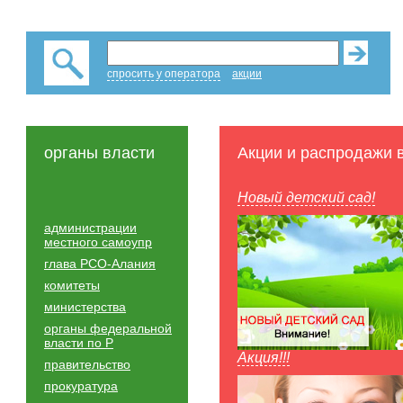
спросить у оператора
акции
органы власти
Акции и распродажи 
Новый детский сад!
администрации
местного самоупр
глава РСО-Алания
комитеты
министерства
органы федеральной
власти по Р
Акция!!!
правительство
прокуратура