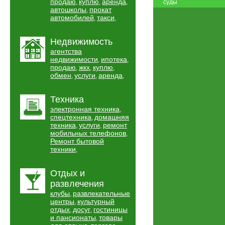
продаю
куплю
аренда
,
,
,
суды
автошколы
прокат
,
автомобилей
такси
,
,
Недвижимость
агентства
недвижимости
ипотека
,
,
продаю
жкх
куплю
,
,
,
обмен
услуги
аренда
,
,
,
Техника
электронная техника
,
спецтехника
домашняя
,
техника
услуги
ремонт
,
,
мобильных телефонов
,
Ремонт бытовой
техники
,
Отдых и
развлечения
клубы
развлекательные
,
центры
культурный
,
отдых
досуг
гостиницы
,
,
и пансионаты
товары
,