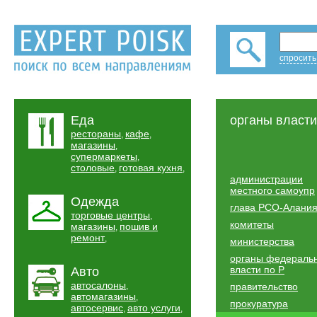
спросить
Еда
органы власти
рестораны
кафе
,
,
магазины
,
супермаркеты
,
столовые
готовая кухня
,
,
администрации
местного самоупр
Одежда
глава РСО-Алани
торговые центры
,
комитеты
магазины
пошив и
,
ремонт
,
министерства
органы федераль
власти по Р
Авто
автосалоны
,
правительство
автомагазины
,
прокуратура
автосервис
авто услуги
,
,