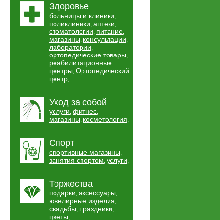
Здоровье
больницы и клиники
,
поликлиники
аптеки
,
,
стоматологии
питание
,
,
магазины
консультации
,
,
лаборатории
,
ортопедические товары
,
реабилитационные
центры
Ортопедический
,
центр
,
Уход за собой
услуги
фитнес
,
,
магазины
косметология
,
,
Спорт
спортивные магазины
,
занятия спортом
услуги
,
,
Торжества
подарки
аксессуары
,
,
ювелирные изделия
,
свадьбы
праздники
,
,
цветы
,