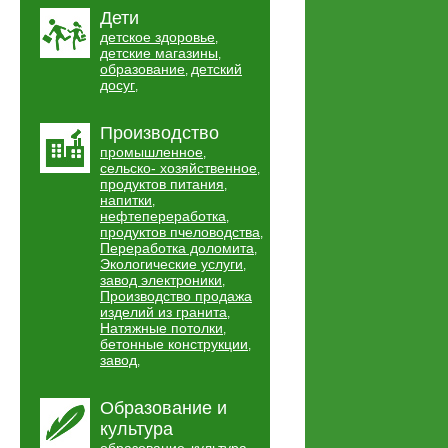
Дети
детское здоровье
,
детские магазины
,
образование
детский
,
досуг
,
Производство
промышленное
,
сельско- хозяйственное
,
продуктов питания
,
напитки
,
нефтепереработка
,
продуктов пчеловодства
,
Переработка доломита
,
Экологические услуги
,
завод электроники
,
Производство продажа
изделий из гранита
,
Натяжные потолки
,
бетонные конструкции
,
завод
,
Образование и
культура