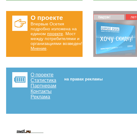
О проекте
Карта скидок!
лет
Впервые Осетия
подробно изложена на
едином
проекте
. Мост
между потребителями и
организациями возведен!
Мнение
.
О проекте
на правах рекламы
Статистика
Партнерам
Контакты
Реклама