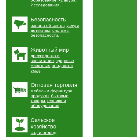
образование
культура
,
,
Исследования
,
Безопасность
охрана объектов
услуги
,
детектива
системы
,
безопасности
,
Животный мир
дрессировка и
воспитание
здоровье
,
животных
продажа и
,
уход
,
Оптовая торговля
мебель и фурнитура
,
продукты
бытовые
,
товары
техника и
,
оборудование
,
Сельское
хозяйство
сад и огород
,