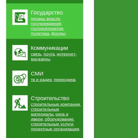
Государство
органы власти
,
госучреждения
,
госпредприятия
,
политика
фонды
,
,
Коммуникации
связь
почта
интернет-
,
,
магазины
,
СМИ
тв и радио
периодика
,
,
Строительство
строительные компании
,
строительные
материалы
окна и
,
двери
оборудование
,
,
строительные услуги
,
проектные организации
,