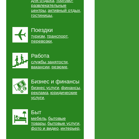
для отдыха
торгово-
,
развлекательные
центры
активный отдых
,
,
гостиницы
,
Поездки
туризм
транспорт
,
,
перевозки
,
Работа
службы занятости
,
вакансии
резюме
,
,
Бизнес и финансы
бизнес услуги
финансы
,
,
реклама
юридические
,
услуги
,
Быт
мебель
бытовые
,
товары
бытовые услуги
,
,
фото и видео
интерьер
,
,