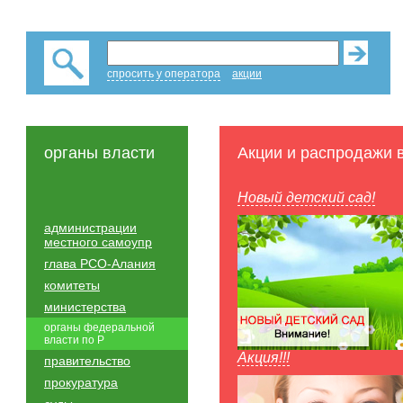
спросить у оператора
акции
органы власти
Акции и распродажи 
Новый детский сад!
администрации
местного самоупр
глава РСО-Алания
комитеты
министерства
органы федеральной
власти по Р
Акция!!!
правительство
прокуратура