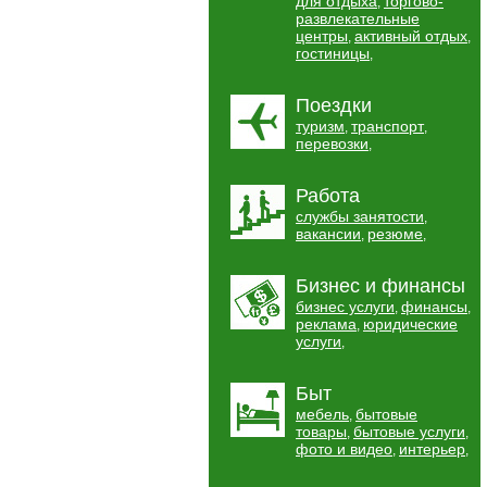
для отдыха
торгово-
,
развлекательные
центры
активный отдых
,
,
гостиницы
,
Поездки
туризм
транспорт
,
,
перевозки
,
Работа
службы занятости
,
вакансии
резюме
,
,
Бизнес и финансы
бизнес услуги
финансы
,
,
реклама
юридические
,
услуги
,
Быт
мебель
бытовые
,
товары
бытовые услуги
,
,
фото и видео
интерьер
,
,