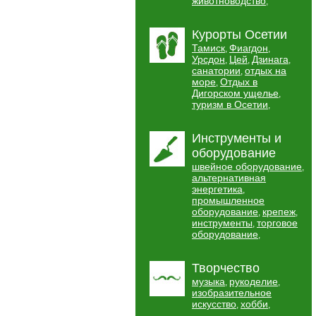
животноводство
,
Курорты Осетии
Тамиск
Фиагдон
,
,
Урсдон
Цей
Дзинага
,
,
,
санатории
отдых на
,
море
Отдых в
,
Дигорском ущелье
,
туризм в Осетии
,
Инструменты и
оборудование
швейное оборудование
,
альтернативная
энергетика
,
промышленное
оборудование
крепеж
,
,
инструменты
торговое
,
оборудование
,
Творчество
музыка
рукоделие
,
,
изобразительное
искусство
хобби
,
,