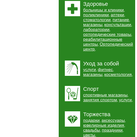
Здоровье
больницы и клиники
,
поликлиники
аптеки
,
,
стоматологии
питание
,
,
магазины
консультации
,
,
лаборатории
,
ортопедические товары
,
реабилитационные
центры
Ортопедический
,
центр
,
Уход за собой
услуги
фитнес
,
,
магазины
косметология
,
,
Спорт
спортивные магазины
,
занятия спортом
услуги
,
,
Торжества
подарки
аксессуары
,
,
ювелирные изделия
,
свадьбы
праздники
,
,
цветы
,