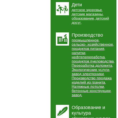
Дети
детское здоровье
,
детские магазины
,
образование
детский
,
досуг
,
Производство
промышленное
,
сельско- хозяйственное
,
продуктов питания
,
напитки
,
нефтепереработка
,
продуктов пчеловодства
,
Переработка доломита
,
Экологические услуги
,
завод электроники
,
Производство продажа
изделий из гранита
,
Натяжные потолки
,
бетонные конструкции
,
завод
,
Образование и
культура