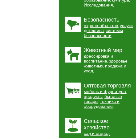
образование
культура
,
,
Исследования
,
Безопасность
охрана объектов
услуги
,
детектива
системы
,
безопасности
,
Животный мир
дрессировка и
воспитание
здоровье
,
животных
продажа и
,
уход
,
Оптовая торговля
мебель и фурнитура
,
продукты
бытовые
,
товары
техника и
,
оборудование
,
Сельское
хозяйство
сад и огород
,