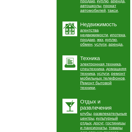
продаю
куплю
аренда
,
,
,
автошколы
прокат
,
автомобилей
такси
,
,
Недвижимость
агентства
недвижимости
ипотека
,
,
продаю
жкх
куплю
,
,
,
обмен
услуги
аренда
,
,
,
Техника
электронная техника
,
спецтехника
домашняя
,
техника
услуги
ремонт
,
,
мобильных телефонов
,
Ремонт бытовой
техники
,
Отдых и
развлечения
клубы
развлекательные
,
центры
культурный
,
отдых
досуг
гостиницы
,
,
и пансионаты
товары
,