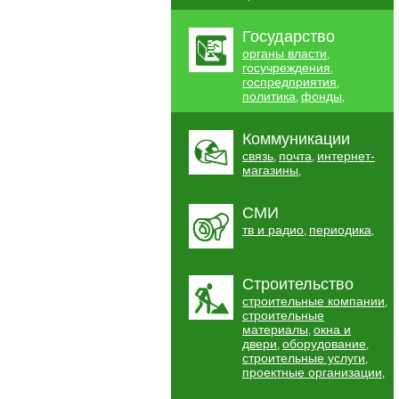
Государство
органы власти
,
госучреждения
,
госпредприятия
,
политика
фонды
,
,
Коммуникации
связь
почта
интернет-
,
,
магазины
,
СМИ
тв и радио
периодика
,
,
Строительство
строительные компании
,
строительные
материалы
окна и
,
двери
оборудование
,
,
строительные услуги
,
проектные организации
,