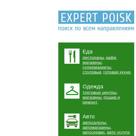
Еда
рестораны
кафе
,
,
магазины
,
супермаркеты
,
столовые
готовая кухня
,
,
Одежда
торговые центры
,
магазины
пошив и
,
ремонт
,
Авто
автосалоны
,
автомагазины
,
автосервис
авто услуги
,
,