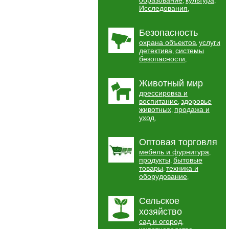
образование
культура
,
,
Исследования
,
Безопасность
охрана объектов
услуги
,
детектива
системы
,
безопасности
,
Животный мир
дрессировка и
воспитание
здоровье
,
животных
продажа и
,
уход
,
Оптовая торговля
мебель и фурнитура
,
продукты
бытовые
,
товары
техника и
,
оборудование
,
Сельское
хозяйство
сад и огород
,