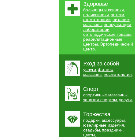
Здоровье
больницы и клиники
,
поликлиники
аптеки
,
,
стоматологии
питание
,
,
магазины
консультации
,
,
лаборатории
,
ортопедические товары
,
реабилитационные
центры
Ортопедический
,
центр
,
Уход за собой
услуги
фитнес
,
,
магазины
косметология
,
,
Спорт
спортивные магазины
,
занятия спортом
услуги
,
,
Торжества
подарки
аксессуары
,
,
ювелирные изделия
,
свадьбы
праздники
,
,
цветы
,