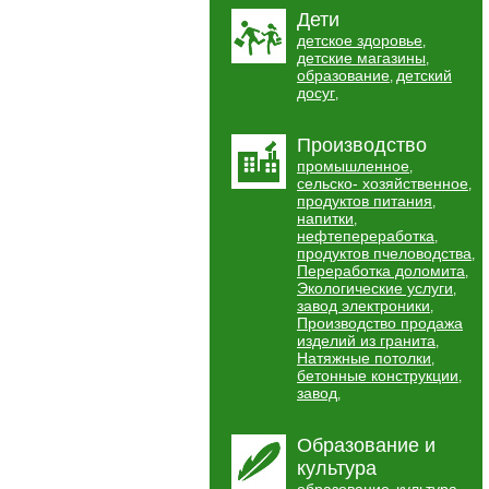
Дети
детское здоровье
,
детские магазины
,
образование
детский
,
досуг
,
Производство
промышленное
,
сельско- хозяйственное
,
продуктов питания
,
напитки
,
нефтепереработка
,
продуктов пчеловодства
,
Переработка доломита
,
Экологические услуги
,
завод электроники
,
Производство продажа
изделий из гранита
,
Натяжные потолки
,
бетонные конструкции
,
завод
,
Образование и
культура