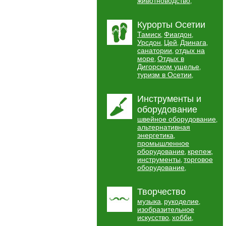
животноводство
,
Курорты Осетии
Тамиск
Фиагдон
,
,
Урсдон
Цей
Дзинага
,
,
,
санатории
отдых на
,
море
Отдых в
,
Дигорском ущелье
,
туризм в Осетии
,
Инструменты и
оборудование
швейное оборудование
,
альтернативная
энергетика
,
промышленное
оборудование
крепеж
,
,
инструменты
торговое
,
оборудование
,
Творчество
музыка
рукоделие
,
,
изобразительное
искусство
хобби
,
,