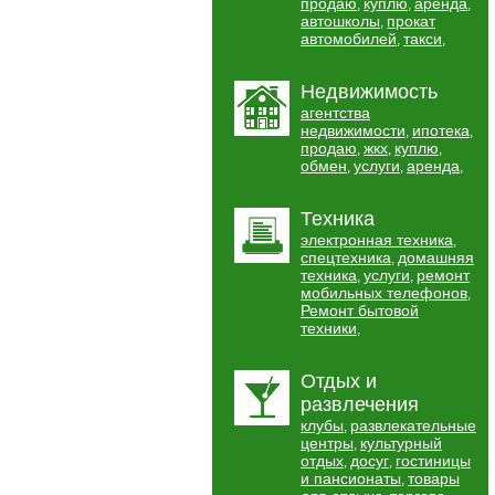
продаю
куплю
аренда
,
,
,
автошколы
прокат
,
автомобилей
такси
,
,
Недвижимость
агентства
недвижимости
ипотека
,
,
продаю
жкх
куплю
,
,
,
обмен
услуги
аренда
,
,
,
Техника
электронная техника
,
спецтехника
домашняя
,
техника
услуги
ремонт
,
,
мобильных телефонов
,
Ремонт бытовой
техники
,
Отдых и
развлечения
клубы
развлекательные
,
центры
культурный
,
отдых
досуг
гостиницы
,
,
и пансионаты
товары
,