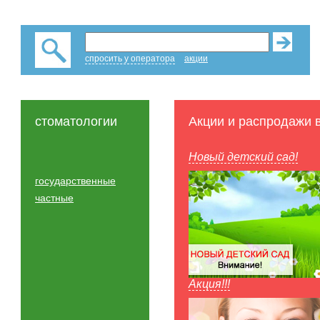
спросить у оператора
акции
стоматологии
Акции и распродажи 
Новый детский сад!
государственные
частные
Акция!!!