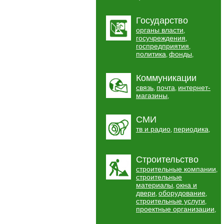
Государство
органы власти
,
госучреждения
,
госпредприятия
,
политика
фонды
,
,
Коммуникации
связь
почта
интернет-
,
,
магазины
,
СМИ
тв и радио
периодика
,
,
Строительство
строительные компании
,
строительные
материалы
окна и
,
двери
оборудование
,
,
строительные услуги
,
проектные организации
,