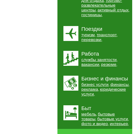
для отдыха
торгово-
,
развлекательные
центры
активный отдых
,
,
гостиницы
,
Поездки
туризм
транспорт
,
,
перевозки
,
Работа
службы занятости
,
вакансии
резюме
,
,
Бизнес и финансы
бизнес услуги
финансы
,
,
реклама
юридические
,
услуги
,
Быт
мебель
бытовые
,
товары
бытовые услуги
,
,
фото и видео
интерьер
,
,