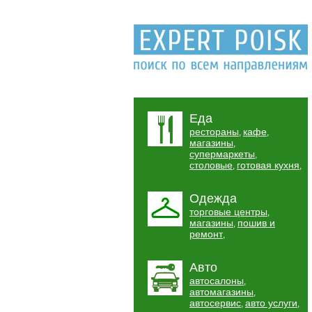
Еда
рестораны
кафе
,
,
магазины
,
супермаркеты
,
столовые
готовая кухня
,
,
Одежда
торговые центры
,
магазины
пошив и
,
ремонт
,
Авто
автосалоны
,
автомагазины
,
автосервис
авто услуги
,
,