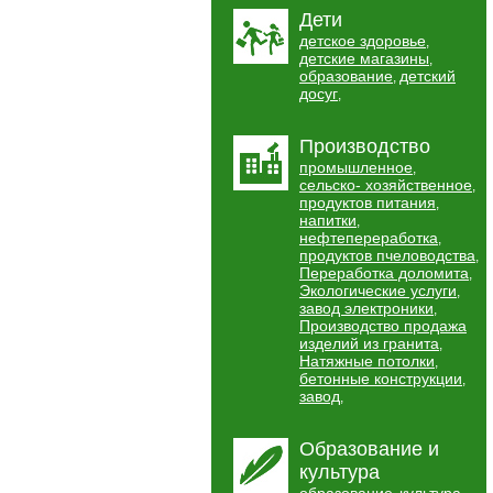
Дети
детское здоровье
,
детские магазины
,
образование
детский
,
досуг
,
Производство
промышленное
,
сельско- хозяйственное
,
продуктов питания
,
напитки
,
нефтепереработка
,
продуктов пчеловодства
,
Переработка доломита
,
Экологические услуги
,
завод электроники
,
Производство продажа
изделий из гранита
,
Натяжные потолки
,
бетонные конструкции
,
завод
,
Образование и
культура