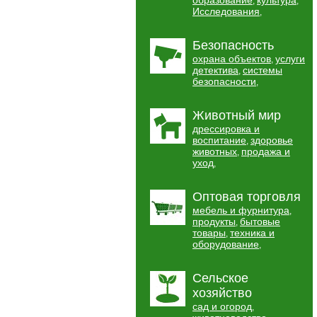
образование
культура
,
,
Исследования
,
Безопасность
охрана объектов
услуги
,
детектива
системы
,
безопасности
,
Животный мир
дрессировка и
воспитание
здоровье
,
животных
продажа и
,
уход
,
Оптовая торговля
мебель и фурнитура
,
продукты
бытовые
,
товары
техника и
,
оборудование
,
Сельское
хозяйство
сад и огород
,