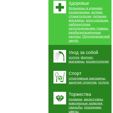
Здоровье
больницы и клиники
,
поликлиники
аптеки
,
,
стоматологии
питание
,
,
магазины
консультации
,
,
лаборатории
,
ортопедические товары
,
реабилитационные
центры
Ортопедический
,
центр
,
Уход за собой
услуги
фитнес
,
,
магазины
косметология
,
,
Спорт
спортивные магазины
,
занятия спортом
услуги
,
,
Торжества
подарки
аксессуары
,
,
ювелирные изделия
,
свадьбы
праздники
,
,
цветы
,