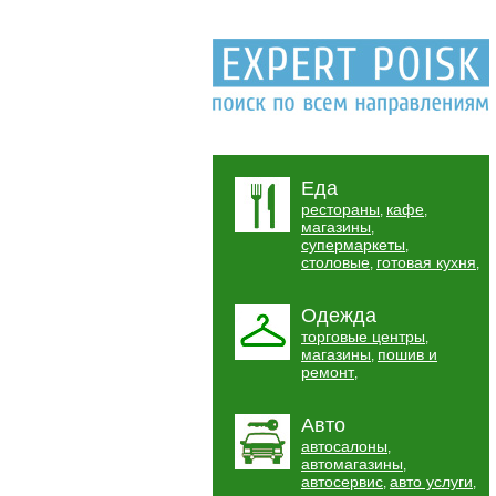
Еда
рестораны
кафе
,
,
магазины
,
супермаркеты
,
столовые
готовая кухня
,
,
Одежда
торговые центры
,
магазины
пошив и
,
ремонт
,
Авто
автосалоны
,
автомагазины
,
автосервис
авто услуги
,
,