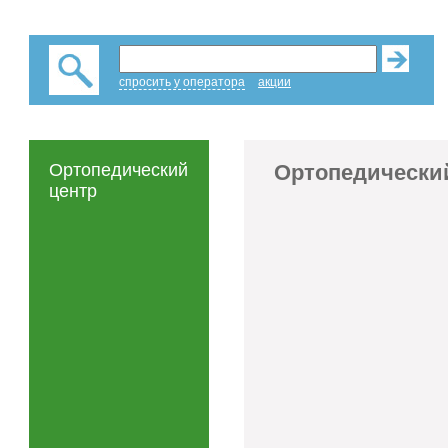
спросить у оператора
акции
Ортопедический
Ортопедически
центр