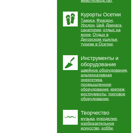
животноводство
,
Курорты Осетии
Тамиск
Фиагдон
,
,
Урсдон
Цей
Дзинага
,
,
,
санатории
отдых на
,
море
Отдых в
,
Дигорском ущелье
,
туризм в Осетии
,
Инструменты и
оборудование
швейное оборудование
,
альтернативная
энергетика
,
промышленное
оборудование
крепеж
,
,
инструменты
торговое
,
оборудование
,
Творчество
музыка
рукоделие
,
,
изобразительное
искусство
хобби
,
,