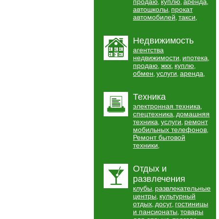
продаю
куплю
аренда
,
,
,
автошколы
прокат
,
автомобилей
такси
,
,
Недвижимость
агентства
недвижимости
ипотека
,
,
продаю
жкх
куплю
,
,
,
обмен
услуги
аренда
,
,
,
Техника
электронная техника
,
спецтехника
домашняя
,
техника
услуги
ремонт
,
,
мобильных телефонов
,
Ремонт бытовой
техники
,
Отдых и
развлечения
клубы
развлекательные
,
центры
культурный
,
отдых
досуг
гостиницы
,
,
и пансионаты
товары
,