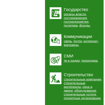
Государство
органы власти
,
госучреждения
,
госпредприятия
,
политика
фонды
,
,
Коммуникации
связь
почта
интернет-
,
,
магазины
,
СМИ
тв и радио
периодика
,
,
Строительство
строительные компании
,
строительные
материалы
окна и
,
двери
оборудование
,
,
строительные услуги
,
проектные организации
,