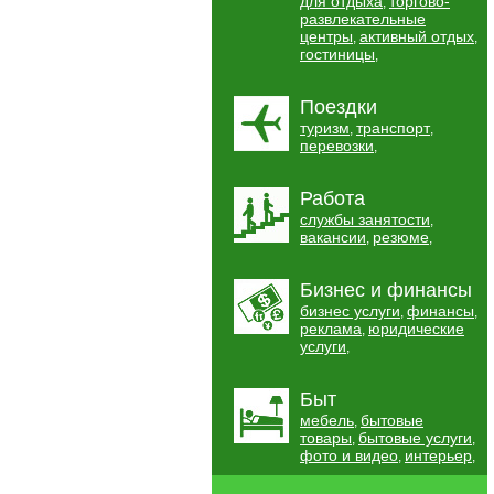
для отдыха
торгово-
,
развлекательные
центры
активный отдых
,
,
гостиницы
,
Поездки
туризм
транспорт
,
,
перевозки
,
Работа
службы занятости
,
вакансии
резюме
,
,
Бизнес и финансы
бизнес услуги
финансы
,
,
реклама
юридические
,
услуги
,
Быт
мебель
бытовые
,
товары
бытовые услуги
,
,
фото и видео
интерьер
,
,