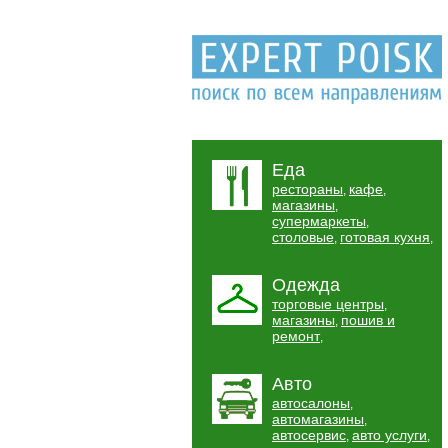
Еда
рестораны
кафе
,
,
магазины
,
супермаркеты
,
столовые
готовая кухня
,
,
Одежда
торговые центры
,
магазины
пошив и
,
ремонт
,
Авто
автосалоны
,
автомагазины
,
автосервис
авто услуги
,
,