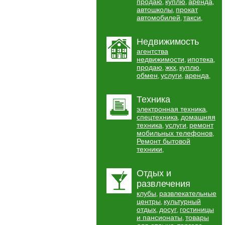
продаю
куплю
аренда
,
,
,
автошколы
прокат
,
автомобилей
такси
,
,
Недвижимость
агентства
недвижимости
ипотека
,
,
продаю
жкх
куплю
,
,
,
обмен
услуги
аренда
,
,
,
Техника
электронная техника
,
спецтехника
домашняя
,
техника
услуги
ремонт
,
,
мобильных телефонов
,
Ремонт бытовой
техники
,
Отдых и
развлечения
клубы
развлекательные
,
центры
культурный
,
отдых
досуг
гостиницы
,
,
и пансионаты
товары
,