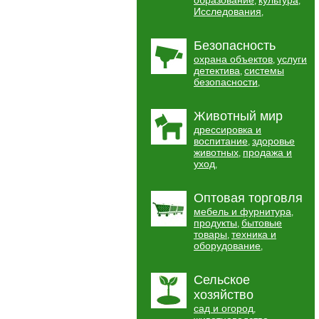
образование
культура
,
,
Исследования
,
Безопасность
охрана объектов
услуги
,
детектива
системы
,
безопасности
,
Животный мир
дрессировка и
воспитание
здоровье
,
животных
продажа и
,
уход
,
Оптовая торговля
мебель и фурнитура
,
продукты
бытовые
,
товары
техника и
,
оборудование
,
Сельское
хозяйство
сад и огород
,