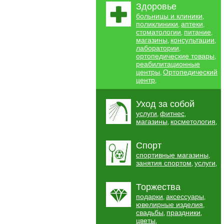
Здоровье
больницы и клиники
,
поликлиники
аптеки
,
,
стоматологии
питание
,
,
магазины
консультации
,
,
лаборатории
,
ортопедические товары
,
реабилитационные
центры
Ортопедический
,
центр
,
Уход за собой
услуги
фитнес
,
,
магазины
косметология
,
,
Спорт
спортивные магазины
,
занятия спортом
услуги
,
,
Торжества
подарки
аксессуары
,
,
ювелирные изделия
,
свадьбы
праздники
,
,
цветы
,