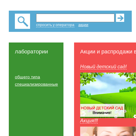
спросить у оператора
акции
лаборатории
Акции и распродажи 
Новый детский сад!
общего типа
специализированные
Акция!!!