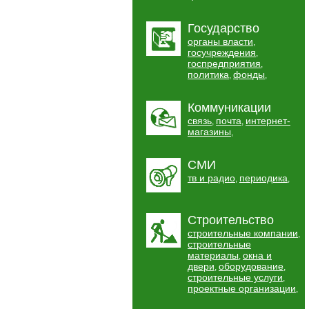
Государство
органы власти
,
госучреждения
,
госпредприятия
,
политика
фонды
,
,
Коммуникации
связь
почта
интернет-
,
,
магазины
,
СМИ
тв и радио
периодика
,
,
Строительство
строительные компании
,
строительные
материалы
окна и
,
двери
оборудование
,
,
строительные услуги
,
проектные организации
,