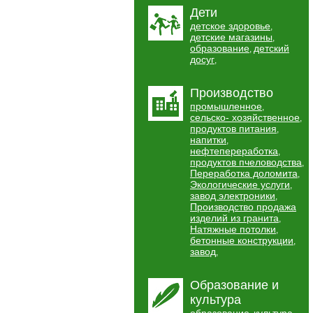
Дети
детское здоровье
,
детские магазины
,
образование
детский
,
досуг
,
Производство
промышленное
,
сельско- хозяйственное
,
продуктов питания
,
напитки
,
нефтепереработка
,
продуктов пчеловодства
,
Переработка доломита
,
Экологические услуги
,
завод электроники
,
Производство продажа
изделий из гранита
,
Натяжные потолки
,
бетонные конструкции
,
завод
,
Образование и
культура