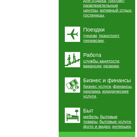
для отдыха
торгово-
,
развлекательные
центры
активный отдых
,
,
гостиницы
,
Поездки
туризм
транспорт
,
,
перевозки
,
Работа
службы занятости
,
вакансии
резюме
,
,
Бизнес и финансы
бизнес услуги
финансы
,
,
реклама
юридические
,
услуги
,
Быт
мебель
бытовые
,
товары
бытовые услуги
,
,
фото и видео
интерьер
,
,