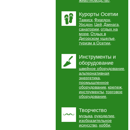
животноводство
,
Курорты Осетии
Тамиск
Фиагдон
,
,
Урсдон
Цей
Дзинага
,
,
,
санатории
отдых на
,
море
Отдых в
,
Дигорском ущелье
,
туризм в Осетии
,
Инструменты и
оборудование
швейное оборудование
,
альтернативная
энергетика
,
промышленное
оборудование
крепеж
,
,
инструменты
торговое
,
оборудование
,
Творчество
музыка
рукоделие
,
,
изобразительное
искусство
хобби
,
,