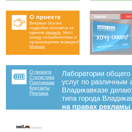
О проекте
Карта скидок!
лет
Впервые Осетия
подробно изложена на
едином
проекте
. Мост
между потребителями и
организациями возведен!
Мнение
.
О проекте
Лаборатории общего 
Статистика
услуг по различным 
Партнерам
Контакты
Владикавказе делают
Реклама
типа города Владика
на правах рекламы