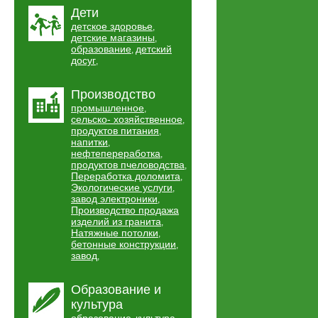
Дети
детское здоровье
,
детские магазины
,
образование
детский
,
досуг
,
Производство
промышленное
,
сельско- хозяйственное
,
продуктов питания
,
напитки
,
нефтепереработка
,
продуктов пчеловодства
,
Переработка доломита
,
Экологические услуги
,
завод электроники
,
Производство продажа
изделий из гранита
,
Натяжные потолки
,
бетонные конструкции
,
завод
,
Образование и
культура