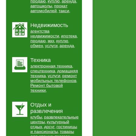
продаю
куплю
аренда
,
,
,
автошколы
прокат
,
автомобилей
такси
,
,
Недвижимость
агентства
недвижимости
ипотека
,
,
продаю
жкх
куплю
,
,
,
обмен
услуги
аренда
,
,
,
Техника
электронная техника
,
спецтехника
домашняя
,
техника
услуги
ремонт
,
,
мобильных телефонов
,
Ремонт бытовой
техники
,
Отдых и
развлечения
клубы
развлекательные
,
центры
культурный
,
отдых
досуг
гостиницы
,
,
и пансионаты
товары
,