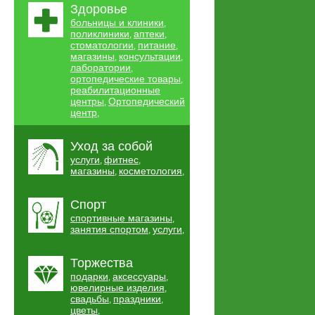
Здоровье
больницы и клиники
,
поликлиники
аптеки
,
,
стоматологии
питание
,
,
магазины
консультации
,
,
лаборатории
,
ортопедические товары
,
реабилитационные
центры
Ортопедический
,
центр
,
Уход за собой
услуги
фитнес
,
,
магазины
косметология
,
,
Спорт
спортивные магазины
,
занятия спортом
услуги
,
,
Торжества
подарки
аксессуары
,
,
ювелирные изделия
,
свадьбы
праздники
,
,
цветы
,