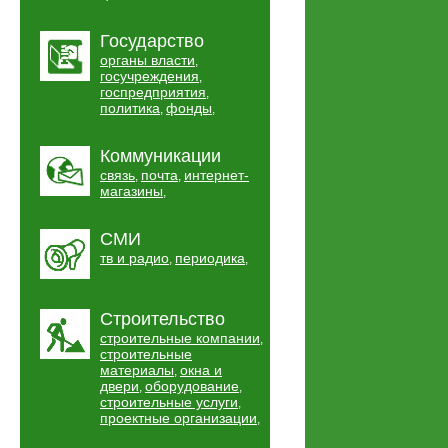
Государство
органы власти
,
госучреждения
,
госпредприятия
,
политика
фонды
,
,
Коммуникации
связь
почта
интернет-
,
,
магазины
,
СМИ
тв и радио
периодика
,
,
Строительство
строительные компании
,
строительные
материалы
окна и
,
двери
оборудование
,
,
строительные услуги
,
проектные организации
,