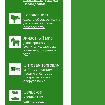
образование
культура
,
,
Исследования
,
Безопасность
охрана объектов
услуги
,
детектива
системы
,
безопасности
,
Животный мир
дрессировка и
воспитание
здоровье
,
животных
продажа и
,
уход
,
Оптовая торговля
мебель и фурнитура
,
продукты
бытовые
,
товары
техника и
,
оборудование
,
Сельское
хозяйство
сад и огород
,