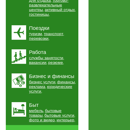
для отдыха
торгово-
,
развлекательные
центры
активный отдых
,
,
гостиницы
,
Поездки
туризм
транспорт
,
,
перевозки
,
Работа
службы занятости
,
вакансии
резюме
,
,
Бизнес и финансы
бизнес услуги
финансы
,
,
реклама
юридические
,
услуги
,
Быт
мебель
бытовые
,
товары
бытовые услуги
,
,
фото и видео
интерьер
,
,