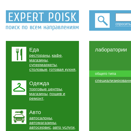
спросить
Еда
лаборатории
рестораны
кафе
,
,
магазины
,
супермаркеты
,
столовые
готовая кухня
,
,
общего типа
специализирован
Одежда
торговые центры
,
магазины
пошив и
,
ремонт
,
Авто
автосалоны
,
автомагазины
,
автосервис
авто услуги
,
,