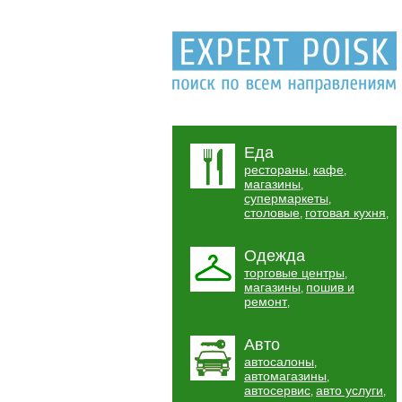
Еда
рестораны
кафе
,
,
магазины
,
супермаркеты
,
столовые
готовая кухня
,
,
Одежда
торговые центры
,
магазины
пошив и
,
ремонт
,
Авто
автосалоны
,
автомагазины
,
автосервис
авто услуги
,
,