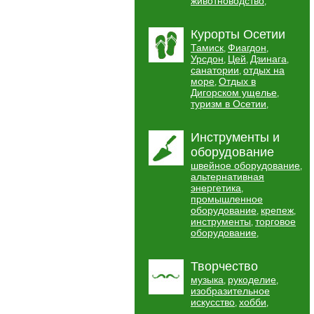
животноводство
,
Курорты Осетии
Тамиск
Фиагдон
,
,
Урсдон
Цей
Дзинага
,
,
,
санатории
отдых на
,
море
Отдых в
,
Дигорском ущелье
,
туризм в Осетии
,
Инструменты и
оборудование
швейное оборудование
,
альтернативная
энергетика
,
промышленное
оборудование
крепеж
,
,
инструменты
торговое
,
оборудование
,
Творчество
музыка
рукоделие
,
,
изобразительное
искусство
хобби
,
,