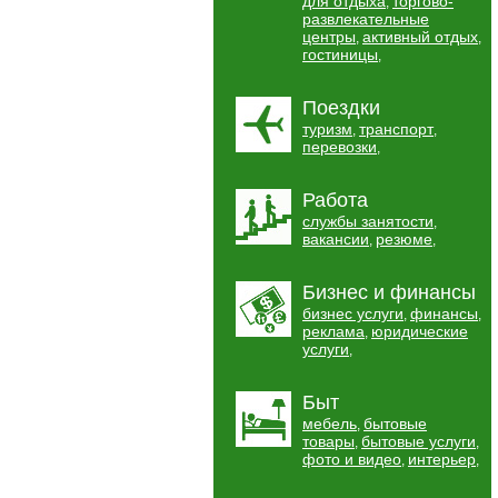
для отдыха
торгово-
,
развлекательные
центры
активный отдых
,
,
гостиницы
,
Поездки
туризм
транспорт
,
,
перевозки
,
Работа
службы занятости
,
вакансии
резюме
,
,
Бизнес и финансы
бизнес услуги
финансы
,
,
реклама
юридические
,
услуги
,
Быт
мебель
бытовые
,
товары
бытовые услуги
,
,
фото и видео
интерьер
,
,