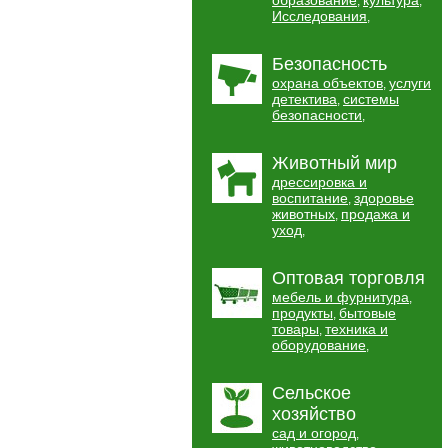
образование
культура
,
,
Исследования
,
Безопасность
охрана объектов
услуги
,
детектива
системы
,
безопасности
,
Животный мир
дрессировка и
воспитание
здоровье
,
животных
продажа и
,
уход
,
Оптовая торговля
мебель и фурнитура
,
продукты
бытовые
,
товары
техника и
,
оборудование
,
Сельское
хозяйство
сад и огород
,