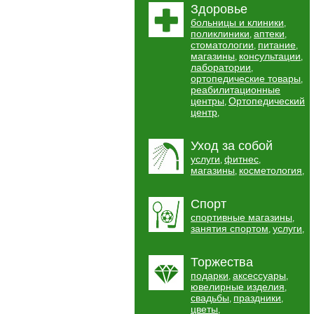
Здоровье
больницы и клиники
,
поликлиники
аптеки
,
,
стоматологии
питание
,
,
магазины
консультации
,
,
лаборатории
,
ортопедические товары
,
реабилитационные
центры
Ортопедический
,
центр
,
Уход за собой
услуги
фитнес
,
,
магазины
косметология
,
,
Спорт
спортивные магазины
,
занятия спортом
услуги
,
,
Торжества
подарки
аксессуары
,
,
ювелирные изделия
,
свадьбы
праздники
,
,
цветы
,