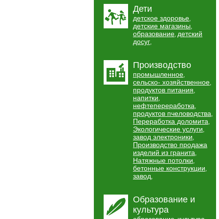
Дети
детское здоровье
,
детские магазины
,
образование
детский
,
досуг
,
Производство
промышленное
,
сельско- хозяйственное
,
продуктов питания
,
напитки
,
нефтепереработка
,
продуктов пчеловодства
,
Переработка доломита
,
Экологические услуги
,
завод электроники
,
Производство продажа
изделий из гранита
,
Натяжные потолки
,
бетонные конструкции
,
завод
,
Образование и
культура