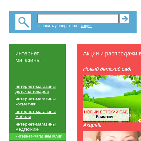
спросить у оператора
акции
интернет-
Акции и распродажи 
магазины
Новый детский сад!
интернет-магазины
детских товаров
интернет-магазины
косметики
интернет-магазины
мебели
интернет-магазины
Акция!!!
медтехники
интернет-магазины обуви