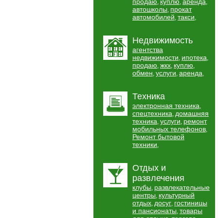
продаю
куплю
аренда
,
,
,
автошколы
прокат
,
автомобилей
такси
,
,
Недвижимость
агентства
недвижимости
ипотека
,
,
продаю
жкх
куплю
,
,
,
обмен
услуги
аренда
,
,
,
Техника
электронная техника
,
спецтехника
домашняя
,
техника
услуги
ремонт
,
,
мобильных телефонов
,
Ремонт бытовой
техники
,
Отдых и
развлечения
клубы
развлекательные
,
центры
культурный
,
отдых
досуг
гостиницы
,
,
и пансионаты
товары
,