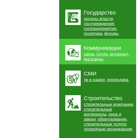
Государство
органы власти
,
госучреждения
,
госпредприятия
,
политика
фонды
,
,
Коммуникации
связь
почта
интернет-
,
,
магазины
,
СМИ
тв и радио
периодика
,
,
Строительство
строительные компании
,
строительные
материалы
окна и
,
двери
оборудование
,
,
строительные услуги
,
проектные организации
,