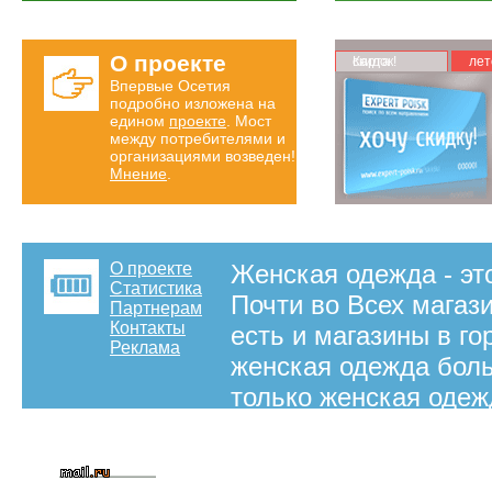
О проекте
Карта скидок!
лет
Впервые Осетия
подробно изложена на
едином
проекте
. Мост
между потребителями и
организациями возведен!
Мнение
.
О проекте
Женская одежда - эт
Статистика
Почти во Всех магаз
Партнерам
Контакты
есть и магазины в го
Реклама
женская одежда боль
только женская одеж
Владикавказ магазин
французскую женскую
магазинов Владикавк