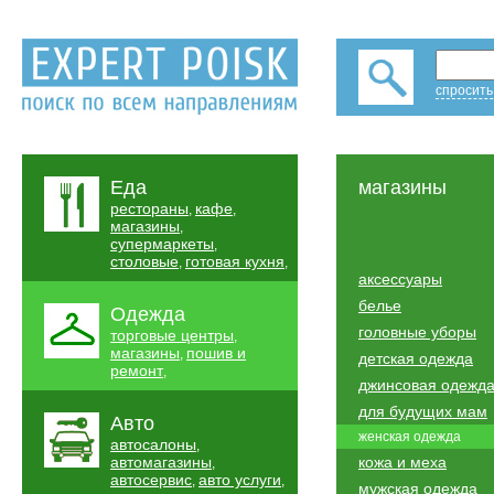
спросить
Еда
магазины
рестораны
кафе
,
,
магазины
,
супермаркеты
,
столовые
готовая кухня
,
,
аксессуары
белье
Одежда
головные уборы
торговые центры
,
магазины
пошив и
,
детская одежда
ремонт
,
джинсовая одежд
для будущих мам
Авто
женская одежда
автосалоны
,
автомагазины
кожа и меха
,
автосервис
авто услуги
,
,
мужская одежда