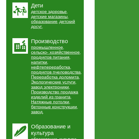
Дети
детское здоровье
,
детские магазины
,
образование
детский
,
досуг
,
Производство
промышленное
,
сельско- хозяйственное
,
продуктов питания
,
напитки
,
нефтепереработка
,
продуктов пчеловодства
,
Переработка доломита
,
Экологические услуги
,
завод электроники
,
Производство продажа
изделий из гранита
,
Натяжные потолки
,
бетонные конструкции
,
завод
,
Образование и
культура