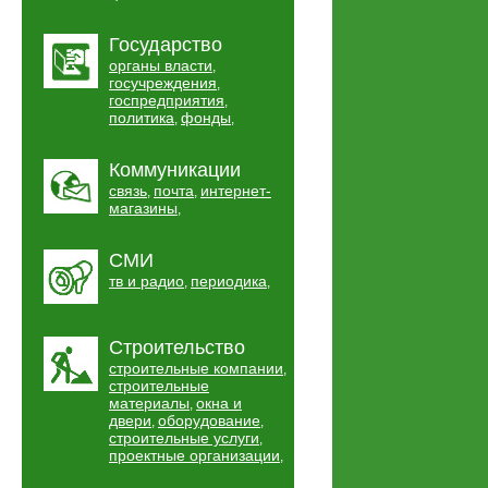
Государство
органы власти
,
госучреждения
,
госпредприятия
,
политика
фонды
,
,
Коммуникации
связь
почта
интернет-
,
,
магазины
,
СМИ
тв и радио
периодика
,
,
Строительство
строительные компании
,
строительные
материалы
окна и
,
двери
оборудование
,
,
строительные услуги
,
проектные организации
,