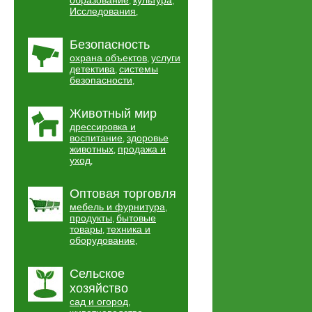
образование
культура
,
,
Исследования
,
Безопасность
охрана объектов
услуги
,
детектива
системы
,
безопасности
,
Животный мир
дрессировка и
воспитание
здоровье
,
животных
продажа и
,
уход
,
Оптовая торговля
мебель и фурнитура
,
продукты
бытовые
,
товары
техника и
,
оборудование
,
Сельское
хозяйство
сад и огород
,