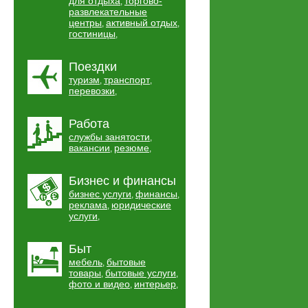
для отдыха
торгово-
,
развлекательные
центры
активный отдых
,
,
гостиницы
,
Поездки
туризм
транспорт
,
,
перевозки
,
Работа
службы занятости
,
вакансии
резюме
,
,
Бизнес и финансы
бизнес услуги
финансы
,
,
реклама
юридические
,
услуги
,
Быт
мебель
бытовые
,
товары
бытовые услуги
,
,
фото и видео
интерьер
,
,