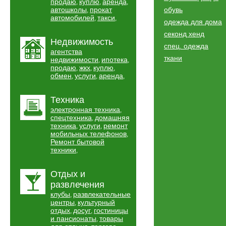
продаю
куплю
аренда
,
,
,
автошколы
прокат
обувь
,
автомобилей
такси
,
,
одежда для дома
секонд хенд
Недвижимость
спец. одежда
агентства
ткани
недвижимости
ипотека
,
,
продаю
жкх
куплю
,
,
,
обмен
услуги
аренда
,
,
,
Техника
электронная техника
,
спецтехника
домашняя
,
техника
услуги
ремонт
,
,
мобильных телефонов
,
Ремонт бытовой
техники
,
Отдых и
развлечения
клубы
развлекательные
,
центры
культурный
,
отдых
досуг
гостиницы
,
,
и пансионаты
товары
,