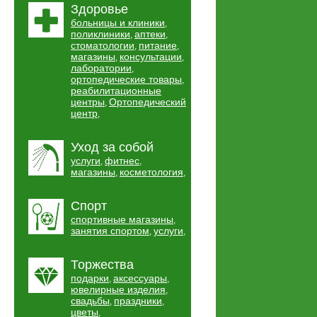
Здоровье
больницы и клиники
,
поликлиники
аптеки
,
,
стоматологии
питание
,
,
магазины
консультации
,
,
лаборатории
,
ортопедические товары
,
реабилитационные
центры
Ортопедический
,
центр
,
Уход за собой
услуги
фитнес
,
,
магазины
косметология
,
,
Спорт
спортивные магазины
,
занятия спортом
услуги
,
,
Торжества
подарки
аксессуары
,
,
ювелирные изделия
,
свадьбы
праздники
,
,
цветы
,