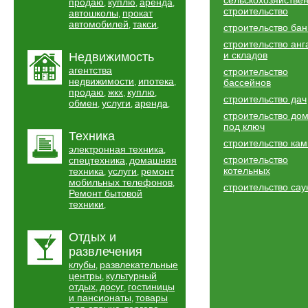
сельскохозяйстве
продаю
куплю
аренда
,
,
,
строительство
автошколы
прокат
,
автомобилей
такси
,
,
строительство бан
строительство анг
и складов
Недвижимость
агентства
строительство
недвижимости
ипотека
,
,
бассейнов
продаю
жкх
куплю
,
,
,
строительство дач
обмен
услуги
аренда
,
,
,
строительство до
под ключ
Техника
строительство ка
электронная техника
,
строительство
спецтехника
домашняя
,
котельных
техника
услуги
ремонт
,
,
мобильных телефонов
,
строительство сау
Ремонт бытовой
техники
,
Отдых и
развлечения
клубы
развлекательные
,
центры
культурный
,
отдых
досуг
гостиницы
,
,
и пансионаты
товары
,