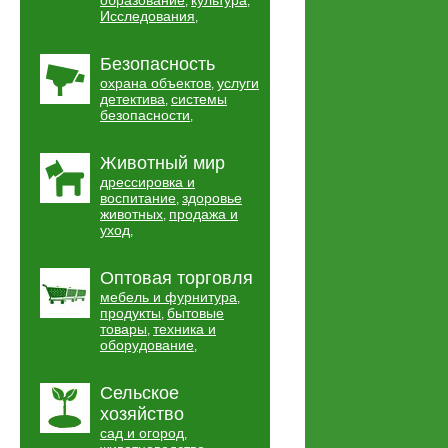
образование
культура
,
,
Исследования
,
Безопасность
охрана объектов
услуги
,
детектива
системы
,
безопасности
,
Животный мир
дрессировка и
воспитание
здоровье
,
животных
продажа и
,
уход
,
Оптовая торговля
мебель и фурнитура
,
продукты
бытовые
,
товары
техника и
,
оборудование
,
Сельское
хозяйство
сад и огород
,