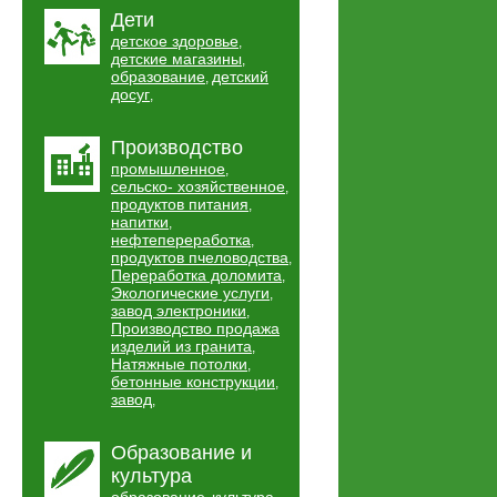
Дети
детское здоровье
,
детские магазины
,
образование
детский
,
досуг
,
Производство
промышленное
,
сельско- хозяйственное
,
продуктов питания
,
напитки
,
нефтепереработка
,
продуктов пчеловодства
,
Переработка доломита
,
Экологические услуги
,
завод электроники
,
Производство продажа
изделий из гранита
,
Натяжные потолки
,
бетонные конструкции
,
завод
,
Образование и
культура