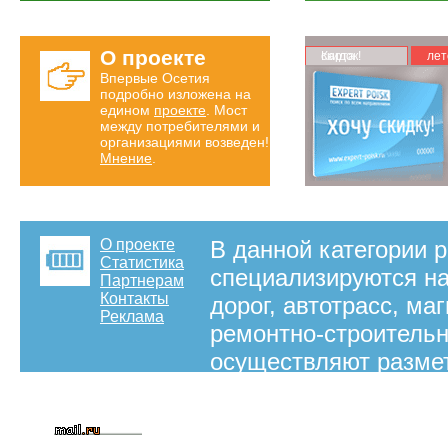
О проекте
Карта скидок!
лет
Впервые Осетия
подробно изложена на
едином
проекте
. Мост
между потребителями и
организациями возведен!
Мнение
.
О проекте
В данной категории 
Статистика
специализируются на
Партнерам
Контакты
дорог, автотрасс, ма
Реклама
ремонтно-строительн
осуществляют разме
других услуг в завис
на правах рекламы