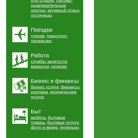
для отдыха
торгово-
,
развлекательные
центры
активный отдых
,
,
гостиницы
,
Поездки
туризм
транспорт
,
,
перевозки
,
Работа
службы занятости
,
вакансии
резюме
,
,
Бизнес и финансы
бизнес услуги
финансы
,
,
реклама
юридические
,
услуги
,
Быт
мебель
бытовые
,
товары
бытовые услуги
,
,
фото и видео
интерьер
,
,