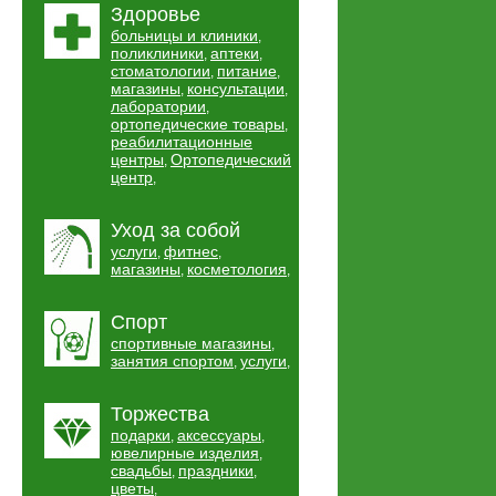
Здоровье
больницы и клиники
,
поликлиники
аптеки
,
,
стоматологии
питание
,
,
магазины
консультации
,
,
лаборатории
,
ортопедические товары
,
реабилитационные
центры
Ортопедический
,
центр
,
Уход за собой
услуги
фитнес
,
,
магазины
косметология
,
,
Спорт
спортивные магазины
,
занятия спортом
услуги
,
,
Торжества
подарки
аксессуары
,
,
ювелирные изделия
,
свадьбы
праздники
,
,
цветы
,