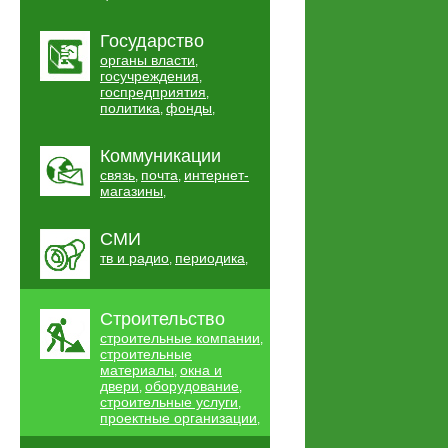
Государство
органы власти
,
госучреждения
,
госпредприятия
,
политика
фонды
,
,
Коммуникации
связь
почта
интернет-
,
,
магазины
,
СМИ
тв и радио
периодика
,
,
Строительство
строительные компании
,
строительные
материалы
окна и
,
двери
оборудование
,
,
строительные услуги
,
проектные организации
,