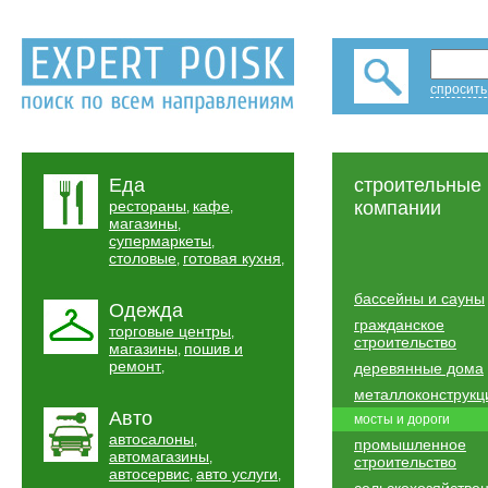
спросить
Еда
строительные
рестораны
кафе
компании
,
,
магазины
,
супермаркеты
,
столовые
готовая кухня
,
,
бассейны и сауны
Одежда
гражданское
торговые центры
,
строительство
магазины
пошив и
,
ремонт
,
деревянные дома
металлоконструкц
Авто
мосты и дороги
автосалоны
,
промышленное
автомагазины
,
строительство
автосервис
авто услуги
,
,