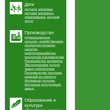
Дети
детское здоровье
,
детские магазины
,
образование
детский
,
досуг
,
Производство
промышленное
,
сельско- хозяйственное
,
продуктов питания
,
напитки
,
нефтепереработка
,
продуктов пчеловодства
,
Переработка доломита
,
Экологические услуги
,
завод электроники
,
Производство продажа
изделий из гранита
,
Натяжные потолки
,
бетонные конструкции
,
завод
,
Образование и
культура