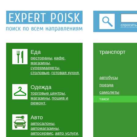
спросить
Еда
транспорт
рестораны
кафе
,
,
магазины
,
супермаркеты
,
столовые
готовая кухня
,
,
автобусы
поезда
Одежда
самолеты
торговые центры
,
магазины
пошив и
,
такси
ремонт
,
Авто
автосалоны
,
автомагазины
,
автосервис
авто услуги
,
,