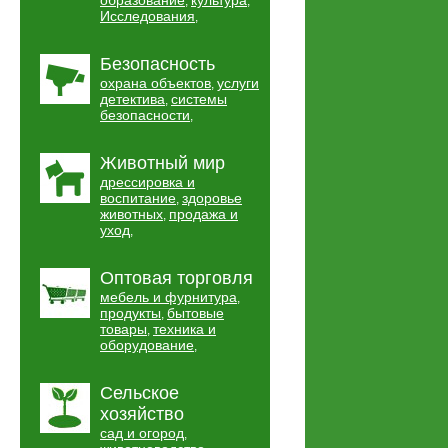
образование
культура
,
,
Исследования
,
Безопасность
охрана объектов
услуги
,
детектива
системы
,
безопасности
,
Животный мир
дрессировка и
воспитание
здоровье
,
животных
продажа и
,
уход
,
Оптовая торговля
мебель и фурнитура
,
продукты
бытовые
,
товары
техника и
,
оборудование
,
Сельское
хозяйство
сад и огород
,