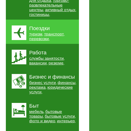
для отдыха
торгово-
,
развлекательные
центры
активный отдых
,
,
гостиницы
,
Поездки
туризм
транспорт
,
,
перевозки
,
Работа
службы занятости
,
вакансии
резюме
,
,
Бизнес и финансы
бизнес услуги
финансы
,
,
реклама
юридические
,
услуги
,
Быт
мебель
бытовые
,
товары
бытовые услуги
,
,
фото и видео
интерьер
,
,