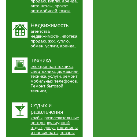
продаю
куплю
аренда
,
,
,
автошколы
прокат
,
автомобилей
такси
,
,
Недвижимость
агентства
недвижимости
ипотека
,
,
продаю
жкх
куплю
,
,
,
обмен
услуги
аренда
,
,
,
Техника
электронная техника
,
спецтехника
домашняя
,
техника
услуги
ремонт
,
,
мобильных телефонов
,
Ремонт бытовой
техники
,
Отдых и
развлечения
клубы
развлекательные
,
центры
культурный
,
отдых
досуг
гостиницы
,
,
и пансионаты
товары
,