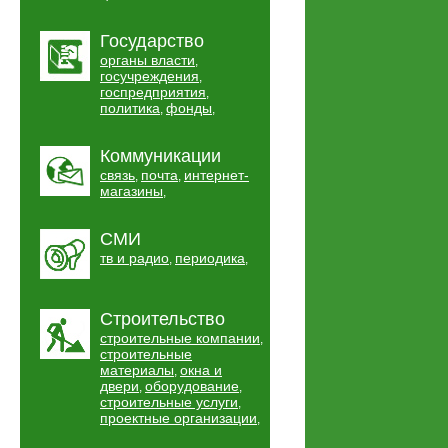
Государство
органы власти
,
госучреждения
,
госпредприятия
,
политика
фонды
,
,
Коммуникации
связь
почта
интернет-
,
,
магазины
,
СМИ
тв и радио
периодика
,
,
Строительство
строительные компании
,
строительные
материалы
окна и
,
двери
оборудование
,
,
строительные услуги
,
проектные организации
,