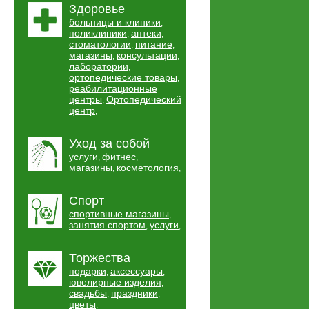
Здоровье
больницы и клиники
,
поликлиники
аптеки
,
,
стоматологии
питание
,
,
магазины
консультации
,
,
лаборатории
,
ортопедические товары
,
реабилитационные
центры
Ортопедический
,
центр
,
Уход за собой
услуги
фитнес
,
,
магазины
косметология
,
,
Спорт
спортивные магазины
,
занятия спортом
услуги
,
,
Торжества
подарки
аксессуары
,
,
ювелирные изделия
,
свадьбы
праздники
,
,
цветы
,