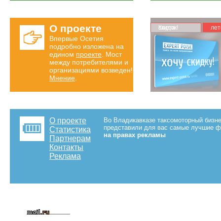
О проекте
Карта скидок!
лет
Впервые Осетия
подробно изложена на
едином
проекте
. Мост
между потребителями и
организациями возведен!
Мнение
.
О проекте
Во Владикавказе таксомоторный бизне
представили для вас самые лучшие ф
Статистика
на правах рекламы
Партнерам
Контакты
Реклама