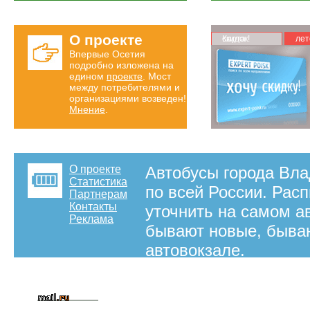
О проекте
Карта скидок!
лет
Впервые Осетия
подробно изложена на
едином
проекте
. Мост
между потребителями и
организациями возведен!
Мнение
.
О проекте
Автобусы города Вла
Статистика
по всей России. Рас
Партнерам
Контакты
уточнить на самом а
Реклама
бывают новые, бываю
автовокзале.
на правах рекламы