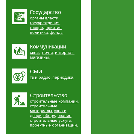
Государство
органы власти
,
госучреждения
,
госпредприятия
,
политика
фонды
,
,
Коммуникации
связь
почта
интернет-
,
,
магазины
,
СМИ
тв и радио
периодика
,
,
Строительство
строительные компании
,
строительные
материалы
окна и
,
двери
оборудование
,
,
строительные услуги
,
проектные организации
,