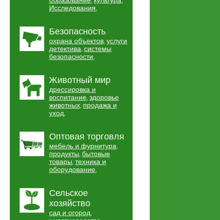
образование
культура
,
,
Исследования
,
Безопасность
охрана объектов
услуги
,
детектива
системы
,
безопасности
,
Животный мир
дрессировка и
воспитание
здоровье
,
животных
продажа и
,
уход
,
Оптовая торговля
мебель и фурнитура
,
продукты
бытовые
,
товары
техника и
,
оборудование
,
Сельское
хозяйство
сад и огород
,