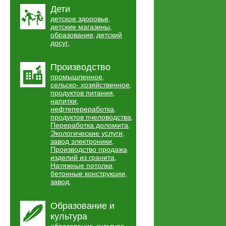
Дети
детское здоровье
,
детские магазины
,
образование
детский
,
досуг
,
Производство
промышленное
,
сельско- хозяйственное
,
продуктов питания
,
напитки
,
нефтепереработка
,
продуктов пчеловодства
,
Переработка доломита
,
Экологические услуги
,
завод электроники
,
Производство продажа
изделий из гранита
,
Натяжные потолки
,
бетонные конструкции
,
завод
,
Образование и
культура