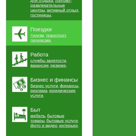
для отдыха
торгово-
,
развлекательные
центры
активный отдых
,
,
гостиницы
,
Поездки
туризм
транспорт
,
,
перевозки
,
Работа
службы занятости
,
вакансии
резюме
,
,
Бизнес и финансы
бизнес услуги
финансы
,
,
реклама
юридические
,
услуги
,
Быт
мебель
бытовые
,
товары
бытовые услуги
,
,
фото и видео
интерьер
,
,