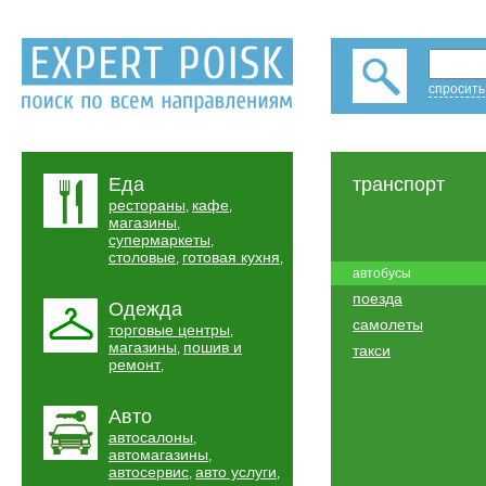
спросить
Еда
транспорт
рестораны
кафе
,
,
магазины
,
супермаркеты
,
столовые
готовая кухня
,
,
автобусы
поезда
Одежда
самолеты
торговые центры
,
магазины
пошив и
,
такси
ремонт
,
Авто
автосалоны
,
автомагазины
,
автосервис
авто услуги
,
,