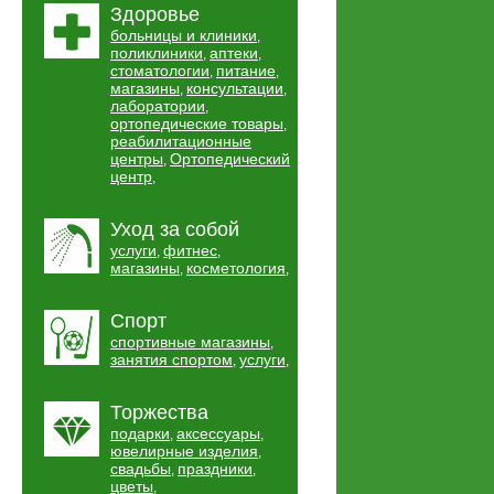
Здоровье
больницы и клиники
,
поликлиники
аптеки
,
,
стоматологии
питание
,
,
магазины
консультации
,
,
лаборатории
,
ортопедические товары
,
реабилитационные
центры
Ортопедический
,
центр
,
Уход за собой
услуги
фитнес
,
,
магазины
косметология
,
,
Спорт
спортивные магазины
,
занятия спортом
услуги
,
,
Торжества
подарки
аксессуары
,
,
ювелирные изделия
,
свадьбы
праздники
,
,
цветы
,