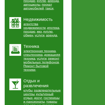
продаю
куплю
аренда
,
,
,
автошколы
прокат
,
автомобилей
такси
,
,
Недвижимость
агентства
недвижимости
ипотека
,
,
продаю
жкх
куплю
,
,
,
обмен
услуги
аренда
,
,
,
Техника
электронная техника
,
спецтехника
домашняя
,
техника
услуги
ремонт
,
,
мобильных телефонов
,
Ремонт бытовой
техники
,
Отдых и
развлечения
клубы
развлекательные
,
центры
культурный
,
отдых
досуг
гостиницы
,
,
и пансионаты
товары
,