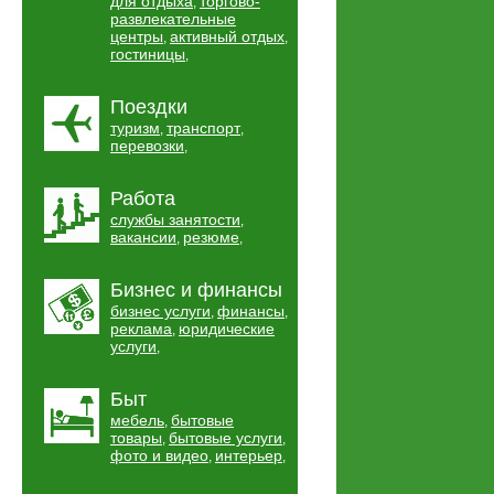
для отдыха
торгово-
,
развлекательные
центры
активный отдых
,
,
гостиницы
,
Поездки
туризм
транспорт
,
,
перевозки
,
Работа
службы занятости
,
вакансии
резюме
,
,
Бизнес и финансы
бизнес услуги
финансы
,
,
реклама
юридические
,
услуги
,
Быт
мебель
бытовые
,
товары
бытовые услуги
,
,
фото и видео
интерьер
,
,