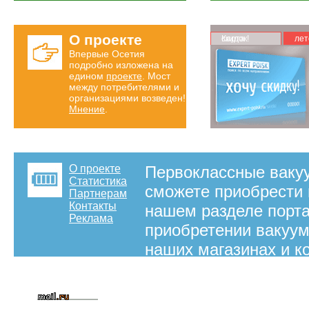
О проекте
Карта скидок!
лет
Впервые Осетия
подробно изложена на
едином
проекте
. Мост
между потребителями и
организациями возведен!
Мнение
.
О проекте
Первоклассные ваку
Статистика
сможете приобрести 
Партнерам
Контакты
нашем разделе порта
Реклама
приобретении вакуум
наших магазинах и к
недорогой вакуумный
справочной можно вы
вакуумные коллекто