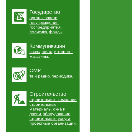
Государство
органы власти
,
госучреждения
,
госпредприятия
,
политика
фонды
,
,
Коммуникации
связь
почта
интернет-
,
,
магазины
,
СМИ
тв и радио
периодика
,
,
Строительство
строительные компании
,
строительные
материалы
окна и
,
двери
оборудование
,
,
строительные услуги
,
проектные организации
,