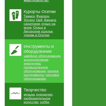
животноводство
,
Курорты Осетии
Тамиск
Фиагдон
,
,
Урсдон
Цей
Дзинага
,
,
,
санатории
отдых на
,
море
Отдых в
,
Дигорском ущелье
,
туризм в Осетии
,
Инструменты и
оборудование
швейное оборудование
,
альтернативная
энергетика
,
промышленное
оборудование
крепеж
,
,
инструменты
торговое
,
оборудование
,
Творчество
музыка
рукоделие
,
,
изобразительное
искусство
хобби
,
,