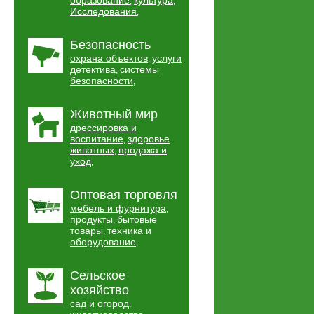
образование
культура
,
,
Исследования
,
Безопасность
охрана объектов
услуги
,
детектива
системы
,
безопасности
,
Животный мир
дрессировка и
воспитание
здоровье
,
животных
продажа и
,
уход
,
Оптовая торговля
мебель и фурнитура
,
продукты
бытовые
,
товары
техника и
,
оборудование
,
Сельское
хозяйство
сад и огород
,