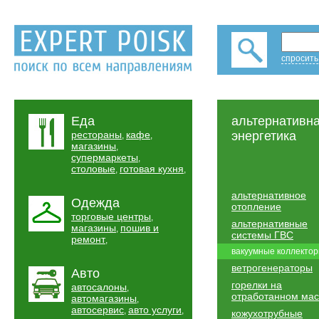
спросить
Еда
альтернативн
рестораны
кафе
энергетика
,
,
магазины
,
супермаркеты
,
столовые
готовая кухня
,
,
альтернативное
Одежда
отопление
торговые центры
,
альтернативные
магазины
пошив и
,
системы ГВС
ремонт
,
вакуумные коллекто
ветрогенераторы
Авто
горелки на
автосалоны
,
отработанном ма
автомагазины
,
автосервис
авто услуги
,
,
кожухотрубные