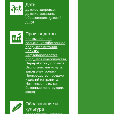
Дети
детское здоровье
,
детские магазины
,
образование
детский
,
досуг
,
Производство
промышленное
,
сельско- хозяйственное
,
продуктов питания
,
напитки
,
нефтепереработка
,
продуктов пчеловодства
,
Переработка доломита
,
Экологические услуги
,
завод электроники
,
Производство продажа
изделий из гранита
,
Натяжные потолки
,
бетонные конструкции
,
завод
,
Образование и
культура