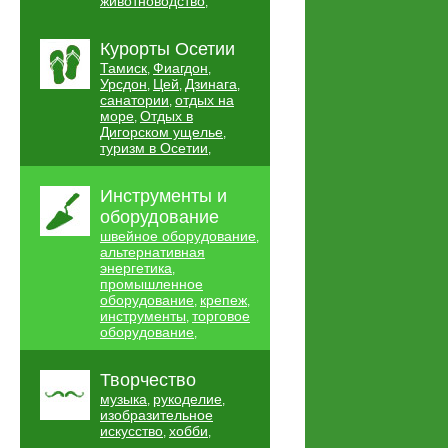
животноводство
,
Курорты Осетии
Тамиск
Фиагдон
,
,
Урсдон
Цей
Дзинага
,
,
,
санатории
отдых на
,
море
Отдых в
,
Дигорском ущелье
,
туризм в Осетии
,
Инструменты и
оборудование
швейное оборудование
,
альтернативная
энергетика
,
промышленное
оборудование
крепеж
,
,
инструменты
торговое
,
оборудование
,
Творчество
музыка
рукоделие
,
,
изобразительное
искусство
хобби
,
,