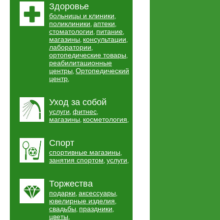
Здоровье
больницы и клиники
,
поликлиники
аптеки
,
,
стоматологии
питание
,
,
магазины
консультации
,
,
лаборатории
,
ортопедические товары
,
реабилитационные
центры
Ортопедический
,
центр
,
Уход за собой
услуги
фитнес
,
,
магазины
косметология
,
,
Спорт
спортивные магазины
,
занятия спортом
услуги
,
,
Торжества
подарки
аксессуары
,
,
ювелирные изделия
,
свадьбы
праздники
,
,
цветы
,