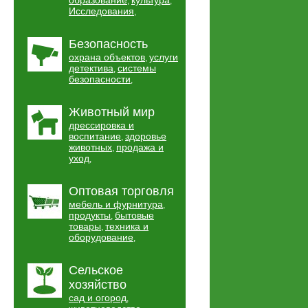
образование
культура
,
,
Исследования
,
Безопасность
охрана объектов
услуги
,
детектива
системы
,
безопасности
,
Животный мир
дрессировка и
воспитание
здоровье
,
животных
продажа и
,
уход
,
Оптовая торговля
мебель и фурнитура
,
продукты
бытовые
,
товары
техника и
,
оборудование
,
Сельское
хозяйство
сад и огород
,