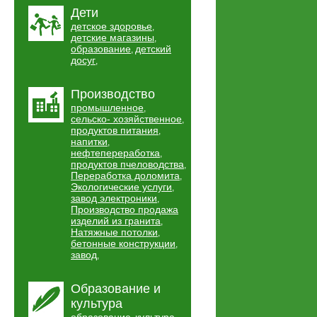
Дети
детское здоровье
,
детские магазины
,
образование
детский
,
досуг
,
Производство
промышленное
,
сельско- хозяйственное
,
продуктов питания
,
напитки
,
нефтепереработка
,
продуктов пчеловодства
,
Переработка доломита
,
Экологические услуги
,
завод электроники
,
Производство продажа
изделий из гранита
,
Натяжные потолки
,
бетонные конструкции
,
завод
,
Образование и
культура