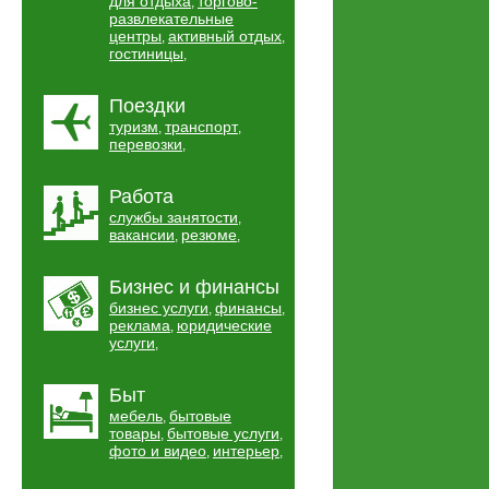
для отдыха
торгово-
,
развлекательные
центры
активный отдых
,
,
гостиницы
,
Поездки
туризм
транспорт
,
,
перевозки
,
Работа
службы занятости
,
вакансии
резюме
,
,
Бизнес и финансы
бизнес услуги
финансы
,
,
реклама
юридические
,
услуги
,
Быт
мебель
бытовые
,
товары
бытовые услуги
,
,
фото и видео
интерьер
,
,