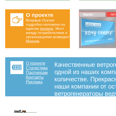
О проекте
Карта скидок!
лет
Впервые Осетия
подробно изложена на
едином
проекте
. Мост
между потребителями и
организациями возведен!
Мнение
.
О проекте
Качественные ветрог
Статистика
одной из наших комп
Партнерам
Контакты
количестве. Прекрас
Реклама
наши компании от ос
ветрогенераторы ве
прекрасным ценам. И
Владикавказ готов п
можно купить ветрог