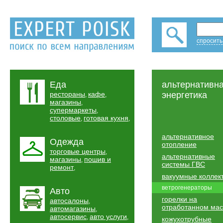
спросить
Еда
альтернативн
рестораны
кафе
энергетика
,
,
магазины
,
супермаркеты
,
столовые
готовая кухня
,
,
альтернативное
Одежда
отопление
торговые центры
,
альтернативные
магазины
пошив и
,
системы ГВС
ремонт
,
вакуумные коллек
ветрогенераторы
Авто
горелки на
автосалоны
,
отработанном ма
автомагазины
,
автосервис
авто услуги
,
,
кожухотрубные