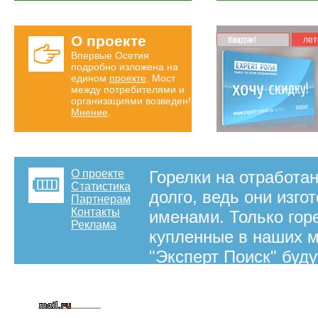
О проекте
Карта скидок!
лет
Впервые Осетия
подробно изложена на
едином
проекте
. Мост
между потребителями и
организациями возведен!
Мнение
.
О проекте
Горелки на отработа
Статистика
долго, ведь они из
Партнерам
Контакты
именами. Только гор
Реклама
купленные в наших м
"Эксперт Поиск" буду
на отработанном мас
интернет-справочной
на правах рекламы