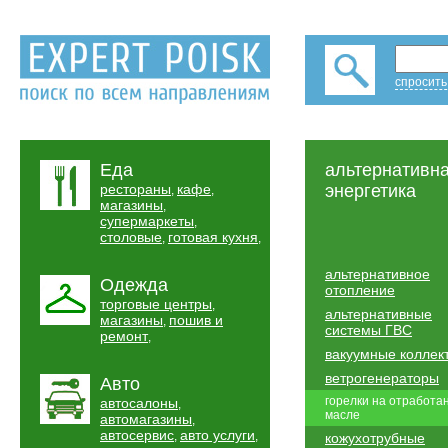
спросить
Еда
альтернативн
рестораны
кафе
энергетика
,
,
магазины
,
супермаркеты
,
столовые
готовая кухня
,
,
альтернативное
Одежда
отопление
торговые центры
,
альтернативные
магазины
пошив и
,
системы ГВС
ремонт
,
вакуумные коллек
ветрогенераторы
Авто
горелки на отработа
автосалоны
,
масле
автомагазины
,
автосервис
авто услуги
,
,
кожухотрубные