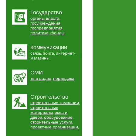
Государство
органы власти
,
госучреждения
,
госпредприятия
,
политика
фонды
,
,
Коммуникации
связь
почта
интернет-
,
,
магазины
,
СМИ
тв и радио
периодика
,
,
Строительство
строительные компании
,
строительные
материалы
окна и
,
двери
оборудование
,
,
строительные услуги
,
проектные организации
,