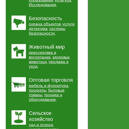
образование
культура
,
,
Исследования
,
Безопасность
охрана объектов
услуги
,
детектива
системы
,
безопасности
,
Животный мир
дрессировка и
воспитание
здоровье
,
животных
продажа и
,
уход
,
Оптовая торговля
мебель и фурнитура
,
продукты
бытовые
,
товары
техника и
,
оборудование
,
Сельское
хозяйство
сад и огород
,