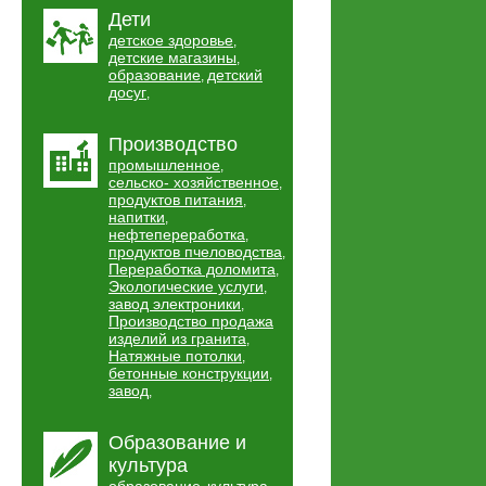
Дети
детское здоровье
,
детские магазины
,
образование
детский
,
досуг
,
Производство
промышленное
,
сельско- хозяйственное
,
продуктов питания
,
напитки
,
нефтепереработка
,
продуктов пчеловодства
,
Переработка доломита
,
Экологические услуги
,
завод электроники
,
Производство продажа
изделий из гранита
,
Натяжные потолки
,
бетонные конструкции
,
завод
,
Образование и
культура