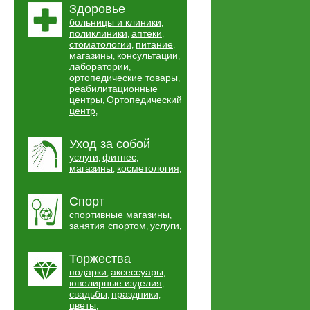
Здоровье
больницы и клиники
,
поликлиники
аптеки
,
,
стоматологии
питание
,
,
магазины
консультации
,
,
лаборатории
,
ортопедические товары
,
реабилитационные
центры
Ортопедический
,
центр
,
Уход за собой
услуги
фитнес
,
,
магазины
косметология
,
,
Спорт
спортивные магазины
,
занятия спортом
услуги
,
,
Торжества
подарки
аксессуары
,
,
ювелирные изделия
,
свадьбы
праздники
,
,
цветы
,