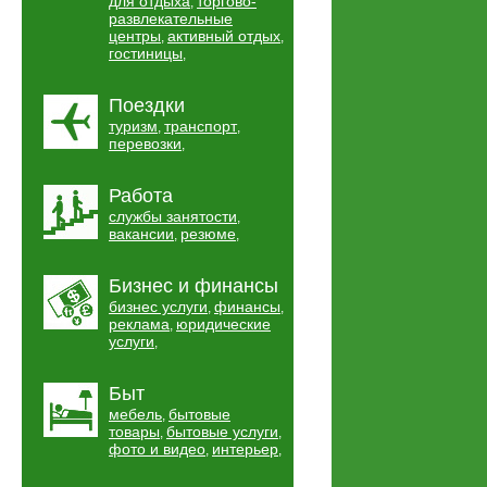
для отдыха
торгово-
,
развлекательные
центры
активный отдых
,
,
гостиницы
,
Поездки
туризм
транспорт
,
,
перевозки
,
Работа
службы занятости
,
вакансии
резюме
,
,
Бизнес и финансы
бизнес услуги
финансы
,
,
реклама
юридические
,
услуги
,
Быт
мебель
бытовые
,
товары
бытовые услуги
,
,
фото и видео
интерьер
,
,