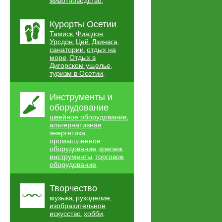
животноводство
,
Курорты Осетии
Тамиск
Фиагдон
,
,
Урсдон
Цей
Дзинага
,
,
,
санатории
отдых на
,
море
Отдых в
,
Дигорском ущелье
,
туризм в Осетии
,
Инструменты и
оборудование
швейное оборудование
,
альтернативная
энергетика
,
промышленное
оборудование
крепеж
,
,
инструменты
торговое
,
оборудование
,
Творчество
музыка
рукоделие
,
,
изобразительное
искусство
хобби
,
,