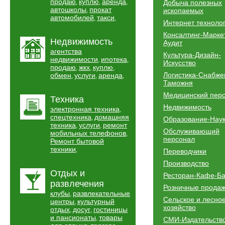
продаю
куплю
аренда
,
,
,
Добыча полезных
автошколы
прокат
,
ископаемых
автомобилей
такси
,
,
Интернет техноло
Консалтинг-Марке
Недвижимость
Аудит
агентства
Культура-Дизайн-
недвижимости
ипотека
,
,
Искусство
продаю
жкх
куплю
,
,
,
Логистика-Снабже
обмен
услуги
аренда
,
,
,
Таможня
Медицинский пер
Техника
Недвижимость
электронная техника
,
спецтехника
домашняя
,
Образование-Нау
техника
услуги
ремонт
,
,
Обслуживающий
мобильных телефонов
,
персонал
Ремонт бытовой
техники
,
Переводчики
Производство
Отдых и
Ресторан-Кафе-Б
развлечения
Розничные прода
клубы
развлекательные
,
Сельское и лесно
центры
культурный
,
хозяйство
отдых
досуг
гостиницы
,
,
и пансионаты
товары
,
СМИ-Издательств