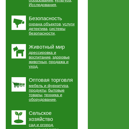
образование
культура
,
,
Исследования
,
Безопасность
охрана объектов
услуги
,
детектива
системы
,
безопасности
,
Животный мир
дрессировка и
воспитание
здоровье
,
животных
продажа и
,
уход
,
Оптовая торговля
мебель и фурнитура
,
продукты
бытовые
,
товары
техника и
,
оборудование
,
Сельское
хозяйство
сад и огород
,