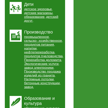
Дети
детское здоровье
,
детские магазины
,
образование
детский
,
досуг
,
Производство
промышленное
,
сельско- хозяйственное
,
продуктов питания
,
напитки
,
нефтепереработка
,
продуктов пчеловодства
,
Переработка доломита
,
Экологические услуги
,
завод электроники
,
Производство продажа
изделий из гранита
,
Натяжные потолки
,
бетонные конструкции
,
завод
,
Образование и
культура