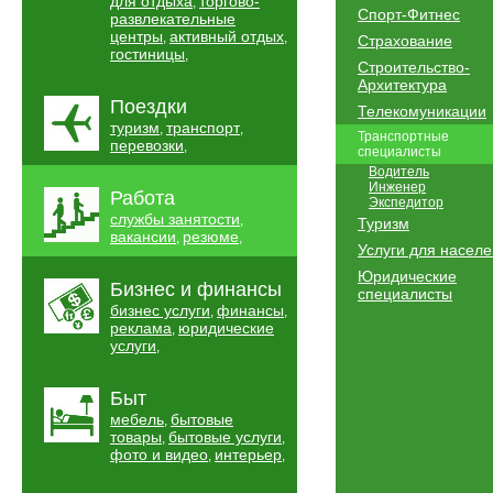
для отдыха
торгово-
,
Спорт-Фитнес
развлекательные
центры
активный отдых
,
,
Страхование
гостиницы
,
Строительство-
Архитектура
Поездки
Телекомуникации
туризм
транспорт
,
,
Транспортные
перевозки
,
специалисты
Водитель
Инженер
Работа
Экспедитор
службы занятости
,
Туризм
вакансии
резюме
,
,
Услуги для насел
Юридические
Бизнес и финансы
специалисты
бизнес услуги
финансы
,
,
реклама
юридические
,
услуги
,
Быт
мебель
бытовые
,
товары
бытовые услуги
,
,
фото и видео
интерьер
,
,