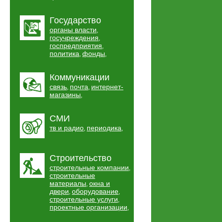
Государство
органы власти
,
госучреждения
,
госпредприятия
,
политика
фонды
,
,
Коммуникации
связь
почта
интернет-
,
,
магазины
,
СМИ
тв и радио
периодика
,
,
Строительство
строительные компании
,
строительные
материалы
окна и
,
двери
оборудование
,
,
строительные услуги
,
проектные организации
,