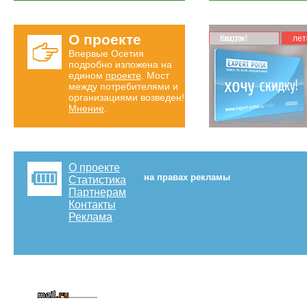
О проекте
Карта скидок!
лет
Впервые Осетия
подробно изложена на
едином
проекте
. Мост
между потребителями и
организациями возведен!
Мнение
.
О проекте
на правах рекламы
Статистика
Партнерам
Контакты
Реклама