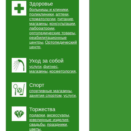
Здоровье
больницы и клиники
,
поликлиники
аптеки
,
,
стоматологии
питание
,
,
магазины
консультации
,
,
лаборатории
,
ортопедические товары
,
реабилитационные
центры
Ортопедический
,
центр
,
Уход за собой
услуги
фитнес
,
,
магазины
косметология
,
,
Спорт
спортивные магазины
,
занятия спортом
услуги
,
,
Торжества
подарки
аксессуары
,
,
ювелирные изделия
,
свадьбы
праздники
,
,
цветы
,