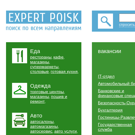
спросить
Еда
вакансии
рестораны
кафе
,
,
магазины
,
супермаркеты
,
столовые
готовая кухня
,
,
IT-отдел
Автомобильный б
Одежда
Банковские и
торговые центры
,
финансовые спец
магазины
пошив и
,
ремонт
,
Безопасность-Охр
Бухгалтерия
Авто
Гостиницы-Развле
автосалоны
,
Государственная
автомагазины
,
служба
автосервис
авто услуги
,
,