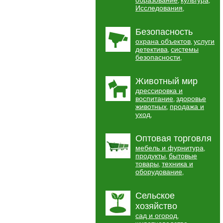
образование
культура
,
,
Исследования
,
Безопасность
охрана объектов
услуги
,
детектива
системы
,
безопасности
,
Животный мир
дрессировка и
воспитание
здоровье
,
животных
продажа и
,
уход
,
Оптовая торговля
мебель и фурнитура
,
продукты
бытовые
,
товары
техника и
,
оборудование
,
Сельское
хозяйство
сад и огород
,