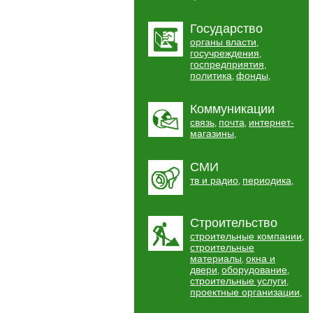
Государство
органы власти
,
госучреждения
,
госпредприятия
,
политика
фонды
,
,
Коммуникации
связь
почта
интернет-
,
,
магазины
,
СМИ
тв и радио
периодика
,
,
Строительство
строительные компании
,
строительные
материалы
окна и
,
двери
оборудование
,
,
строительные услуги
,
проектные организации
,