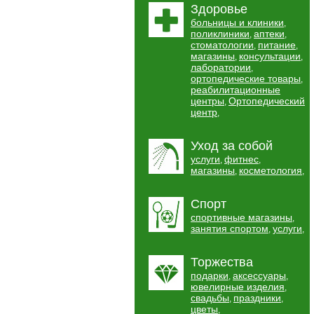
Здоровье
больницы и клиники
,
поликлиники
аптеки
,
,
стоматологии
питание
,
,
магазины
консультации
,
,
лаборатории
,
ортопедические товары
,
реабилитационные
центры
Ортопедический
,
центр
,
Уход за собой
услуги
фитнес
,
,
магазины
косметология
,
,
Спорт
спортивные магазины
,
занятия спортом
услуги
,
,
Торжества
подарки
аксессуары
,
,
ювелирные изделия
,
свадьбы
праздники
,
,
цветы
,