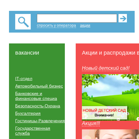
спросить у оператора
акции
вакансии
Акции и распродажи 
Новый детский сад!
IT-отдел
Автомобильный бизнес
Банковские и
финансовые специа
Безопасность-Охрана
Бухгалтерия
Гостиницы-Развлечения
Акция!!!
Государственная
служба