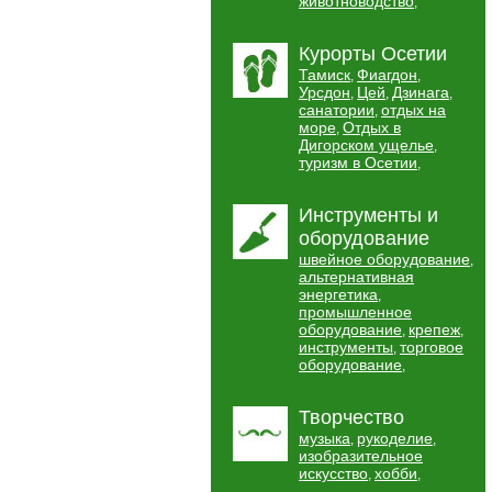
животноводство
,
Курорты Осетии
Тамиск
Фиагдон
,
,
Урсдон
Цей
Дзинага
,
,
,
санатории
отдых на
,
море
Отдых в
,
Дигорском ущелье
,
туризм в Осетии
,
Инструменты и
оборудование
швейное оборудование
,
альтернативная
энергетика
,
промышленное
оборудование
крепеж
,
,
инструменты
торговое
,
оборудование
,
Творчество
музыка
рукоделие
,
,
изобразительное
искусство
хобби
,
,