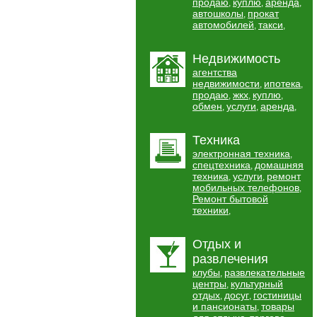
продаю
куплю
аренда
,
,
,
автошколы
прокат
,
автомобилей
такси
,
,
Недвижимость
агентства
недвижимости
ипотека
,
,
продаю
жкх
куплю
,
,
,
обмен
услуги
аренда
,
,
,
Техника
электронная техника
,
спецтехника
домашняя
,
техника
услуги
ремонт
,
,
мобильных телефонов
,
Ремонт бытовой
техники
,
Отдых и
развлечения
клубы
развлекательные
,
центры
культурный
,
отдых
досуг
гостиницы
,
,
и пансионаты
товары
,