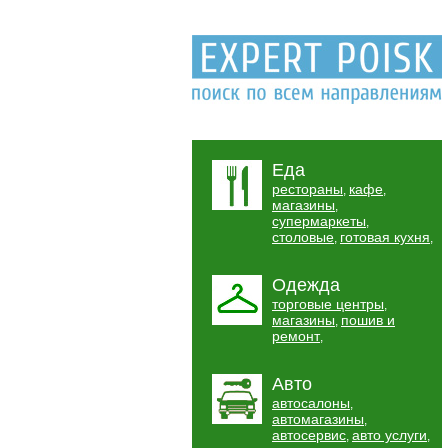
Еда
рестораны
кафе
,
,
магазины
,
супермаркеты
,
столовые
готовая кухня
,
,
Одежда
торговые центры
,
магазины
пошив и
,
ремонт
,
Авто
автосалоны
,
автомагазины
,
автосервис
авто услуги
,
,