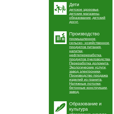
Дети
детское здоровье
,
детские магазины
,
образование
детский
,
досуг
,
Производство
промышленное
,
сельско- хозяйственное
,
продуктов питания
,
напитки
,
нефтепереработка
,
продуктов пчеловодства
,
Переработка доломита
,
Экологические услуги
,
завод электроники
,
Производство продажа
изделий из гранита
,
Натяжные потолки
,
бетонные конструкции
,
завод
,
Образование и
культура