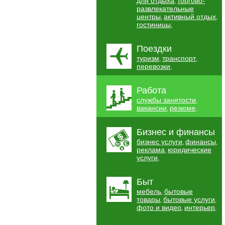
для отдыха
торгово-
,
развлекательные
центры
активный отдых
,
,
гостиницы
,
Поездки
туризм
транспорт
,
,
перевозки
,
Работа
службы занятости
,
вакансии
резюме
,
,
Бизнес и финансы
бизнес услуги
финансы
,
,
реклама
юридические
,
услуги
,
Быт
мебель
бытовые
,
товары
бытовые услуги
,
,
фото и видео
интерьер
,
,