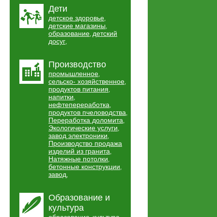
Дети
детское здоровье
,
детские магазины
,
образование
детский
,
досуг
,
Производство
промышленное
,
сельско- хозяйственное
,
продуктов питания
,
напитки
,
нефтепереработка
,
продуктов пчеловодства
,
Переработка доломита
,
Экологические услуги
,
завод электроники
,
Производство продажа
изделий из гранита
,
Натяжные потолки
,
бетонные конструкции
,
завод
,
Образование и
культура