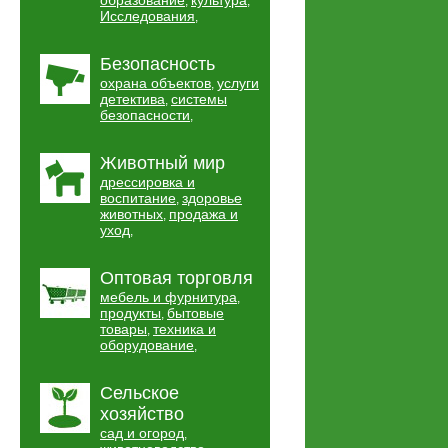
образование
культура
,
,
Исследования
,
Безопасность
охрана объектов
услуги
,
детектива
системы
,
безопасности
,
Животный мир
дрессировка и
воспитание
здоровье
,
животных
продажа и
,
уход
,
Оптовая торговля
мебель и фурнитура
,
продукты
бытовые
,
товары
техника и
,
оборудование
,
Сельское
хозяйство
сад и огород
,