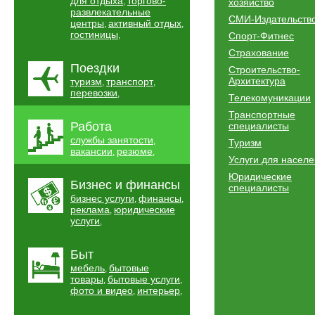
для отдыха
торгово-
,
хозяйство
развлекательные
СМИ-Издательств
центры
активный отдых
,
,
гостиницы
,
Спорт-Фитнес
Страхование
Поездки
Строительство-
Архитектура
туризм
транспорт
,
,
перевозки
,
Телекомуникации
Транспортные
Работа
специалисты
службы занятости
,
Туризм
вакансии
резюме
,
,
Услуги для насел
Юридические
Бизнес и финансы
специалисты
бизнес услуги
финансы
,
,
реклама
юридические
,
услуги
,
Быт
мебель
бытовые
,
товары
бытовые услуги
,
,
фото и видео
интерьер
,
,