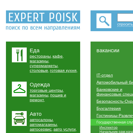
спросить
Еда
вакансии
рестораны
кафе
,
,
магазины
,
супермаркеты
,
столовые
готовая кухня
,
,
IT-отдел
Автомобильный б
Одежда
Банковские и
торговые центры
,
финансовые спец
магазины
пошив и
,
ремонт
,
Безопасность-Охр
Бухгалтерия
Авто
Гостиницы-Развле
автосалоны
,
Государственная сл
автомагазины
,
Инспектор
автосервис
авто услуги
,
,
Начальник-зам.нач