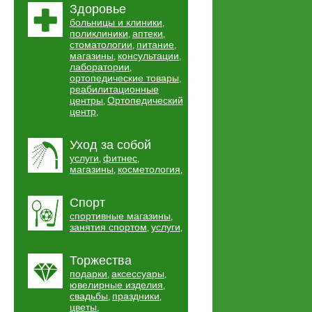
Здоровье
больницы и клиники
,
поликлиники
аптеки
,
,
стоматологии
питание
,
,
магазины
консультации
,
,
лаборатории
,
ортопедические товары
,
реабилитационные
центры
Ортопедический
,
центр
,
Уход за собой
услуги
фитнес
,
,
магазины
косметология
,
,
Спорт
спортивные магазины
,
занятия спортом
услуги
,
,
Торжества
подарки
аксессуары
,
,
ювелирные изделия
,
свадьбы
праздники
,
,
цветы
,