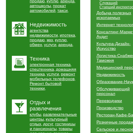
продаю
куплю
аренда
,
,
,
Служащий
автошколы
прокат
,
Старший инспекто
автомобилей
такси
,
,
Добыча полезных
ископаемых
Недвижимость
Интернет техноло
агентства
Консалтинг-Марке
недвижимости
ипотека
,
,
Аудит
продаю
жкх
куплю
,
,
,
Культура-Дизайн-
обмен
услуги
аренда
,
,
,
Искусство
Логистика-Снабже
Техника
Таможня
электронная техника
,
Медицинский пер
спецтехника
домашняя
,
техника
услуги
ремонт
,
,
Недвижимость
мобильных телефонов
,
Образование-Нау
Ремонт бытовой
техники
,
Обслуживающий
персонал
Переводчики
Отдых и
Производство
развлечения
клубы
развлекательные
,
Ресторан-Кафе-Б
центры
культурный
,
Розничные прода
отдых
досуг
гостиницы
,
,
и пансионаты
товары
,
Сельское и лесно