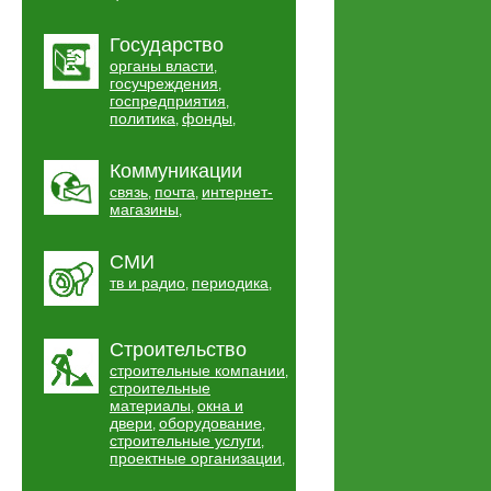
Государство
органы власти
,
госучреждения
,
госпредприятия
,
политика
фонды
,
,
Коммуникации
связь
почта
интернет-
,
,
магазины
,
СМИ
тв и радио
периодика
,
,
Строительство
строительные компании
,
строительные
материалы
окна и
,
двери
оборудование
,
,
строительные услуги
,
проектные организации
,