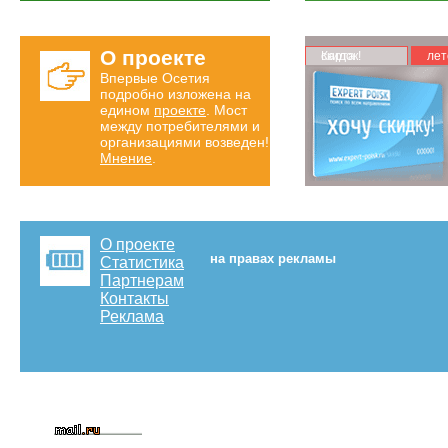
О проекте
Карта скидок!
лет
Впервые Осетия
подробно изложена на
едином
проекте
. Мост
между потребителями и
организациями возведен!
Мнение
.
О проекте
на правах рекламы
Статистика
Партнерам
Контакты
Реклама