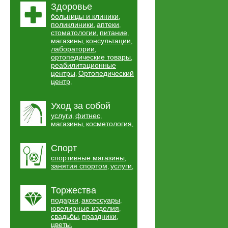
Здоровье
больницы и клиники
,
поликлиники
аптеки
,
,
стоматологии
питание
,
,
магазины
консультации
,
,
лаборатории
,
ортопедические товары
,
реабилитационные
центры
Ортопедический
,
центр
,
Уход за собой
услуги
фитнес
,
,
магазины
косметология
,
,
Спорт
спортивные магазины
,
занятия спортом
услуги
,
,
Торжества
подарки
аксессуары
,
,
ювелирные изделия
,
свадьбы
праздники
,
,
цветы
,