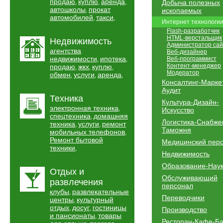
продаю
куплю
аренда
,
,
,
Добыча полезных
автошколы
прокат
,
ископаемых
автомобилей
такси
,
,
Интернет технологи
Flash-разработчик
HTML-верстальщик
Недвижимость
Администратор сай
агентства
Веб-дизайнер
недвижимости
ипотека
Веб-программист
,
,
Контент-менеджер
продаю
жкх
куплю
,
,
,
Модератор
обмен
услуги
аренда
,
,
,
Консалтинг-Марке
Аудит
Техника
Культура-Дизайн-
электронная техника
,
Искусство
спецтехника
домашняя
,
Логистика-Снабже
техника
услуги
ремонт
,
,
Таможня
мобильных телефонов
,
Ремонт бытовой
Медицинский пер
техники
,
Недвижимость
Образование-Нау
Отдых и
Обслуживающий
развлечения
персонал
клубы
развлекательные
,
Переводчики
центры
культурный
,
отдых
досуг
гостиницы
,
,
Производство
и пансионаты
товары
,
Ресторан-Кафе-Б