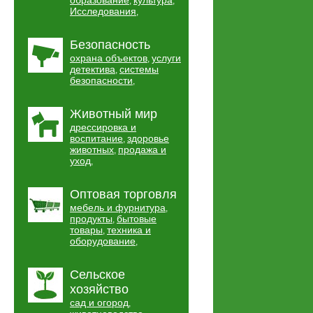
образование
культура
,
,
Исследования
,
Безопасность
охрана объектов
услуги
,
детектива
системы
,
безопасности
,
Животный мир
дрессировка и
воспитание
здоровье
,
животных
продажа и
,
уход
,
Оптовая торговля
мебель и фурнитура
,
продукты
бытовые
,
товары
техника и
,
оборудование
,
Сельское
хозяйство
сад и огород
,