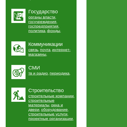
Государство
органы власти
,
госучреждения
,
госпредприятия
,
политика
фонды
,
,
Коммуникации
связь
почта
интернет-
,
,
магазины
,
СМИ
тв и радио
периодика
,
,
Строительство
строительные компании
,
строительные
материалы
окна и
,
двери
оборудование
,
,
строительные услуги
,
проектные организации
,