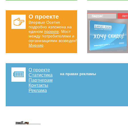
О проекте
Карта скидок!
лет
Впервые Осетия
подробно изложена на
едином
проекте
. Мост
между потребителями и
организациями возведен!
Мнение
.
О проекте
на правах рекламы
Статистика
Партнерам
Контакты
Реклама