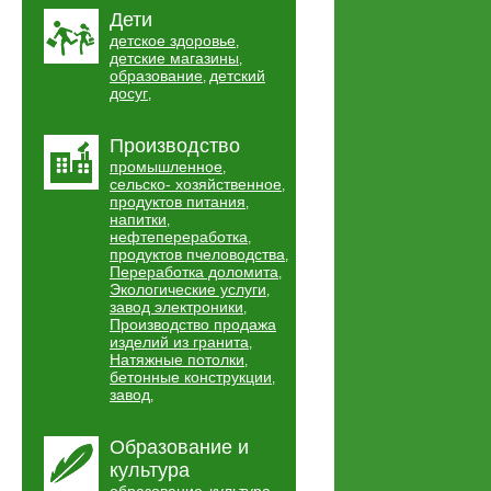
Дети
детское здоровье
,
детские магазины
,
образование
детский
,
досуг
,
Производство
промышленное
,
сельско- хозяйственное
,
продуктов питания
,
напитки
,
нефтепереработка
,
продуктов пчеловодства
,
Переработка доломита
,
Экологические услуги
,
завод электроники
,
Производство продажа
изделий из гранита
,
Натяжные потолки
,
бетонные конструкции
,
завод
,
Образование и
культура