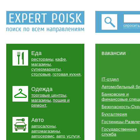
спросить
Еда
вакансии
рестораны
кафе
,
,
магазины
,
супермаркеты
,
столовые
готовая кухня
,
,
IT-отдел
Автомобильный б
Одежда
Банковские и
торговые центры
,
финансовые спец
магазины
пошив и
,
ремонт
,
Безопасность-Охр
Бухгалтерия
Авто
Гостиницы-Развле
автосалоны
,
Государственная
автомагазины
,
служба
автосервис
авто услуги
,
,