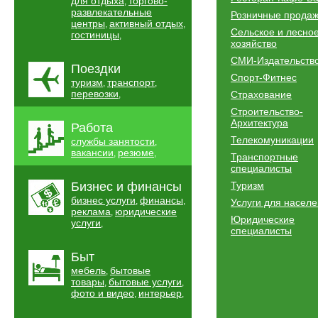
для отдыха
торгово-
,
развлекательные
Розничные прода
центры
активный отдых
,
,
Сельское и лесно
гостиницы
,
хозяйство
СМИ-Издательств
Поездки
Спорт-Фитнес
туризм
транспорт
,
,
перевозки
Страхование
,
Строительство-
Архитектура
Работа
Телекомуникации
службы занятости
,
вакансии
резюме
,
,
Транспортные
специалисты
Бизнес и финансы
Туризм
бизнес услуги
финансы
,
,
Услуги для насел
реклама
юридические
,
Юридические
услуги
,
специалисты
Быт
мебель
бытовые
,
товары
бытовые услуги
,
,
фото и видео
интерьер
,
,