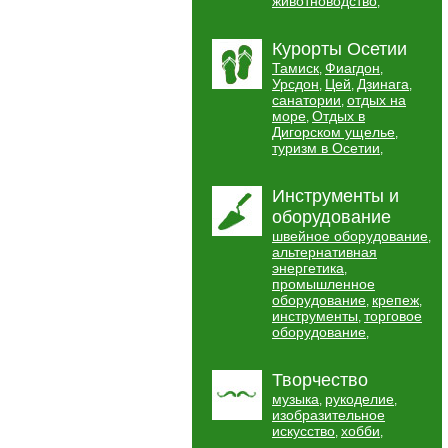
животноводство
,
Курорты Осетии
Тамиск
Фиагдон
,
,
Урсдон
Цей
Дзинага
,
,
,
санатории
отдых на
,
море
Отдых в
,
Дигорском ущелье
,
туризм в Осетии
,
Инструменты и
оборудование
швейное оборудование
,
альтернативная
энергетика
,
промышленное
оборудование
крепеж
,
,
инструменты
торговое
,
оборудование
,
Творчество
музыка
рукоделие
,
,
изобразительное
искусство
хобби
,
,