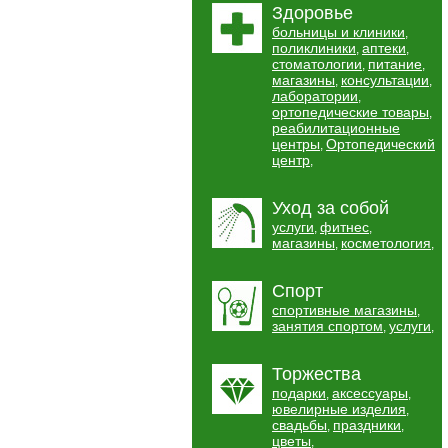
Здоровье
больницы и клиники
,
поликлиники
аптеки
,
,
стоматологии
питание
,
,
магазины
консультации
,
,
лаборатории
,
ортопедические товары
,
реабилитационные
центры
Ортопедический
,
центр
,
Уход за собой
услуги
фитнес
,
,
магазины
косметология
,
,
Спорт
спортивные магазины
,
занятия спортом
услуги
,
,
Торжества
подарки
аксессуары
,
,
ювелирные изделия
,
свадьбы
праздники
,
,
цветы
,