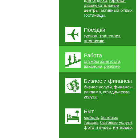
для отдыха
торгово-
,
развлекательные
центры
активный отдых
,
,
гостиницы
,
Поездки
туризм
транспорт
,
,
перевозки
,
Работа
службы занятости
,
вакансии
резюме
,
,
Бизнес и финансы
бизнес услуги
финансы
,
,
реклама
юридические
,
услуги
,
Быт
мебель
бытовые
,
товары
бытовые услуги
,
,
фото и видео
интерьер
,
,