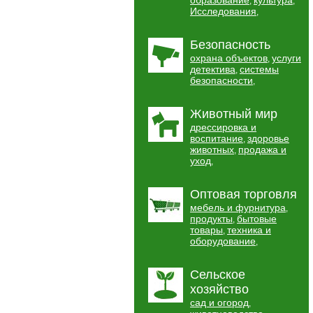
образование
культура
,
,
Исследования
,
Безопасность
охрана объектов
услуги
,
детектива
системы
,
безопасности
,
Животный мир
дрессировка и
воспитание
здоровье
,
животных
продажа и
,
уход
,
Оптовая торговля
мебель и фурнитура
,
продукты
бытовые
,
товары
техника и
,
оборудование
,
Сельское
хозяйство
сад и огород
,