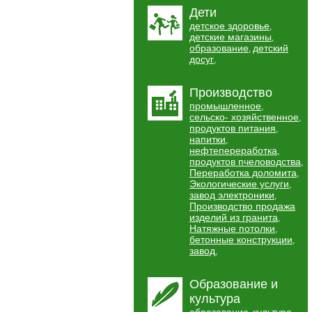
Дети
детское здоровье
,
детские магазины
,
образование
детский
,
досуг
,
Производство
промышленное
,
сельско- хозяйственное
,
продуктов питания
,
напитки
,
нефтепереработка
,
продуктов пчеловодства
,
Переработка доломита
,
Экологические услуги
,
завод электроники
,
Производство продажа
изделий из гранита
,
Натяжные потолки
,
бетонные конструкции
,
завод
,
Образование и
культура