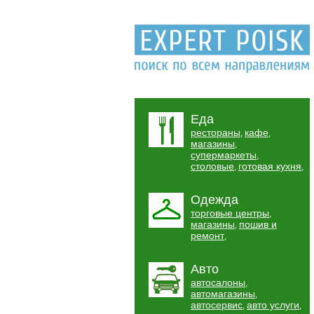
Еда
рестораны
кафе
,
,
магазины
,
супермаркеты
,
столовые
готовая кухня
,
,
Одежда
торговые центры
,
магазины
пошив и
,
ремонт
,
Авто
автосалоны
,
автомагазины
,
автосервис
авто услуги
,
,