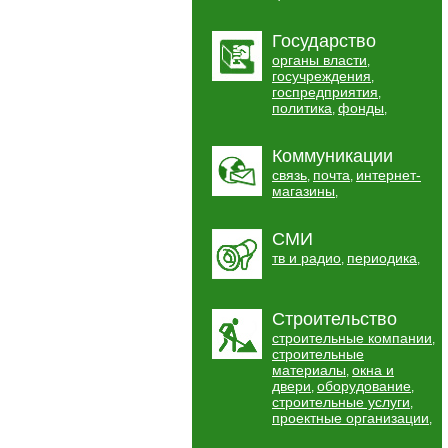
Государство
органы власти
,
госучреждения
,
госпредприятия
,
политика
фонды
,
,
Коммуникации
связь
почта
интернет-
,
,
магазины
,
СМИ
тв и радио
периодика
,
,
Строительство
строительные компании
,
строительные
материалы
окна и
,
двери
оборудование
,
,
строительные услуги
,
проектные организации
,