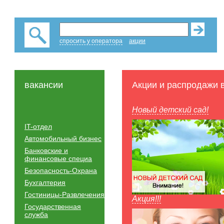
спросить у оператора
акции
вакансии
Акции и распродажи 
Новый детский сад!
IT-отдел
Автомобильный бизнес
Банковские и
финансовые специа
Безопасность-Охрана
Бухгалтерия
Гостиницы-Развлечения
Акция!!!
Государственная
служба