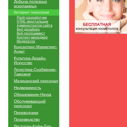
Добыча полезных
ископаемых
Интернет технологии
Flash-разработчик
HTML-верстальщик
Администратор сайта
Веб-дизайнер
Веб-программист
Контент-менеджер
Модератор
Консалтинг-Маркетинг-
Аудит
Культура-Дизайн-
Искусство
Логистика-Снабжение-
Таможня
Медицинский персонал
Недвижимость
Образование-Наука
Обслуживающий
персонал
Переводчики
Производство
Ресторан-Кафе-Бар