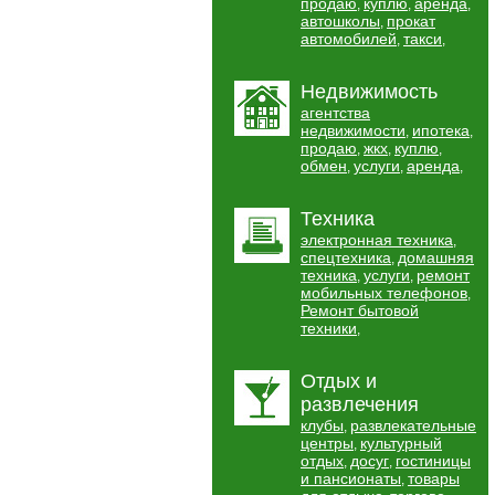
продаю
куплю
аренда
,
,
,
автошколы
прокат
,
автомобилей
такси
,
,
Недвижимость
агентства
недвижимости
ипотека
,
,
продаю
жкх
куплю
,
,
,
обмен
услуги
аренда
,
,
,
Техника
электронная техника
,
спецтехника
домашняя
,
техника
услуги
ремонт
,
,
мобильных телефонов
,
Ремонт бытовой
техники
,
Отдых и
развлечения
клубы
развлекательные
,
центры
культурный
,
отдых
досуг
гостиницы
,
,
и пансионаты
товары
,