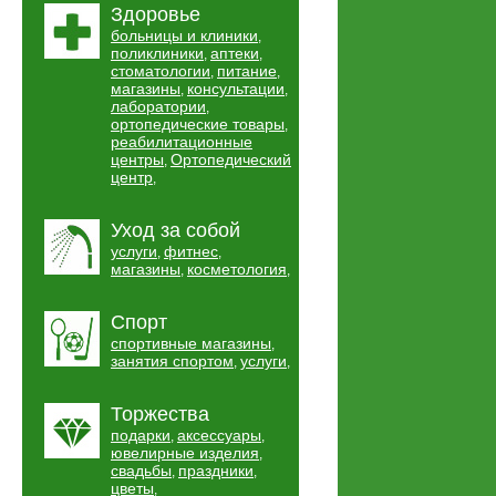
Здоровье
больницы и клиники
,
поликлиники
аптеки
,
,
стоматологии
питание
,
,
магазины
консультации
,
,
лаборатории
,
ортопедические товары
,
реабилитационные
центры
Ортопедический
,
центр
,
Уход за собой
услуги
фитнес
,
,
магазины
косметология
,
,
Спорт
спортивные магазины
,
занятия спортом
услуги
,
,
Торжества
подарки
аксессуары
,
,
ювелирные изделия
,
свадьбы
праздники
,
,
цветы
,