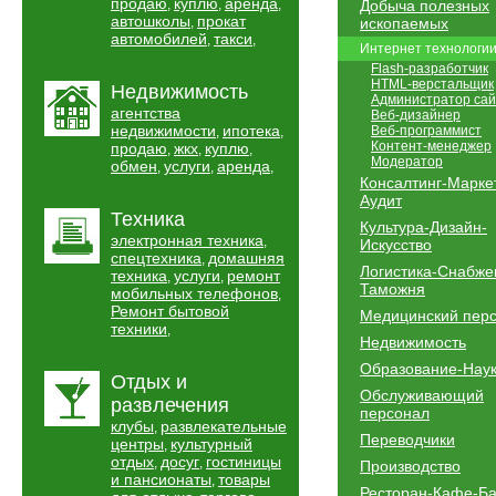
продаю
куплю
аренда
,
,
,
Добыча полезных
автошколы
прокат
,
ископаемых
автомобилей
такси
,
,
Интернет технологи
Flash-разработчик
HTML-верстальщик
Недвижимость
Администратор сай
агентства
Веб-дизайнер
недвижимости
ипотека
Веб-программист
,
,
Контент-менеджер
продаю
жкх
куплю
,
,
,
Модератор
обмен
услуги
аренда
,
,
,
Консалтинг-Марке
Аудит
Техника
Культура-Дизайн-
электронная техника
,
Искусство
спецтехника
домашняя
,
Логистика-Снабже
техника
услуги
ремонт
,
,
Таможня
мобильных телефонов
,
Ремонт бытовой
Медицинский пер
техники
,
Недвижимость
Образование-Нау
Отдых и
Обслуживающий
развлечения
персонал
клубы
развлекательные
,
Переводчики
центры
культурный
,
отдых
досуг
гостиницы
,
,
Производство
и пансионаты
товары
,
Ресторан-Кафе-Б