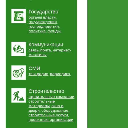
Государство
органы власти
,
госучреждения
,
госпредприятия
,
политика
фонды
,
,
Коммуникации
связь
почта
интернет-
,
,
магазины
,
СМИ
тв и радио
периодика
,
,
Строительство
строительные компании
,
строительные
материалы
окна и
,
двери
оборудование
,
,
строительные услуги
,
проектные организации
,