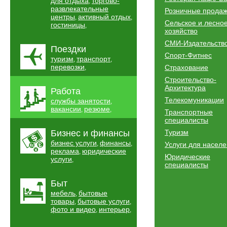
для отдыха
торгово-
,
развлекательные
Розничные прода
центры
активный отдых
,
,
Сельское и лесно
гостиницы
,
хозяйство
СМИ-Издательств
Поездки
Спорт-Фитнес
туризм
транспорт
,
,
перевозки
Страхование
,
Строительство-
Архитектура
Работа
Телекомуникации
службы занятости
,
вакансии
резюме
,
,
Транспортные
специалисты
Бизнес и финансы
Туризм
бизнес услуги
финансы
,
,
Услуги для насел
реклама
юридические
,
Юридические
услуги
,
специалисты
Быт
мебель
бытовые
,
товары
бытовые услуги
,
,
фото и видео
интерьер
,
,