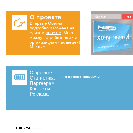
О проекте
Карта скидок!
лет
Впервые Осетия
подробно изложена на
едином
проекте
. Мост
между потребителями и
организациями возведен!
Мнение
.
О проекте
на правах рекламы
Статистика
Партнерам
Контакты
Реклама