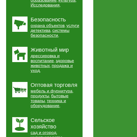
образование
культура
,
,
Исследования
,
Безопасность
охрана объектов
услуги
,
детектива
системы
,
безопасности
,
Животный мир
дрессировка и
воспитание
здоровье
,
животных
продажа и
,
уход
,
Оптовая торговля
мебель и фурнитура
,
продукты
бытовые
,
товары
техника и
,
оборудование
,
Сельское
хозяйство
сад и огород
,