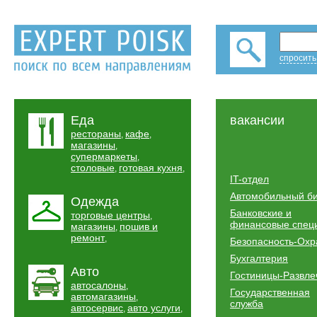
спросить
Еда
вакансии
рестораны
кафе
,
,
магазины
,
супермаркеты
,
столовые
готовая кухня
,
,
IT-отдел
Автомобильный б
Одежда
Банковские и
торговые центры
,
финансовые спец
магазины
пошив и
,
ремонт
,
Безопасность-Охр
Бухгалтерия
Авто
Гостиницы-Развле
автосалоны
,
Государственная
автомагазины
,
служба
автосервис
авто услуги
,
,