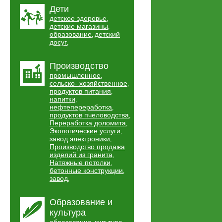
Дети
детское здоровье
,
детские магазины
,
образование
детский
,
досуг
,
Производство
промышленное
,
сельско- хозяйственное
,
продуктов питания
,
напитки
,
нефтепереработка
,
продуктов пчеловодства
,
Переработка доломита
,
Экологические услуги
,
завод электроники
,
Производство продажа
изделий из гранита
,
Натяжные потолки
,
бетонные конструкции
,
завод
,
Образование и
культура